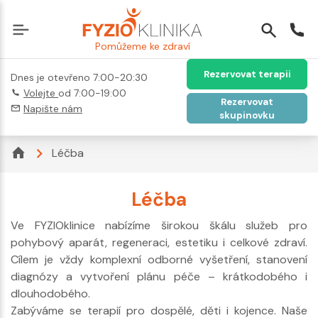
Pomůžeme ke zdraví
Rezervovat terapii
Dnes je otevřeno 7:00-20:30
Volejte
od 7:00-19:00
Rezervovat
Napište nám
skupinovku
Léčba
Léčba
Ve FYZIOklinice nabízíme širokou škálu služeb pro
pohybový aparát, regeneraci, estetiku i celkové zdraví.
Cílem je vždy komplexní odborné vyšetření, stanovení
diagnózy a vytvoření plánu péče – krátkodobého i
dlouhodobého.
Zabýváme se terapií pro dospělé, děti i kojence. Naše