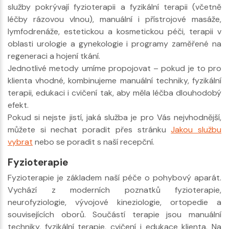
služby pokrývají fyzioterapii a fyzikální terapii (včetně
léčby rázovou vlnou), manuální i přístrojové masáže,
lymfodrenáže, estetickou a kosmetickou péči, terapii v
oblasti urologie a gynekologie i programy zaměřené na
regeneraci a hojení tkání.
Jednotlivé metody umíme propojovat – pokud je to pro
klienta vhodné, kombinujeme manuální techniky, fyzikální
terapii, edukaci i cvičení tak, aby měla léčba dlouhodobý
efekt.
Pokud si nejste jistí, jaká služba je pro Vás nejvhodnější,
můžete si nechat poradit přes stránku
Jakou službu
vybrat
nebo se poradit s naší recepční.
Fyzioterapie
Fyzioterapie je základem naší péče o pohybový aparát.
Vychází z moderních poznatků fyzioterapie,
neurofyziologie, vývojové kineziologie, ortopedie a
souvisejících oborů. Součástí terapie jsou manuální
techniky, fyzikální terapie, cvičení i edukace klienta. Na