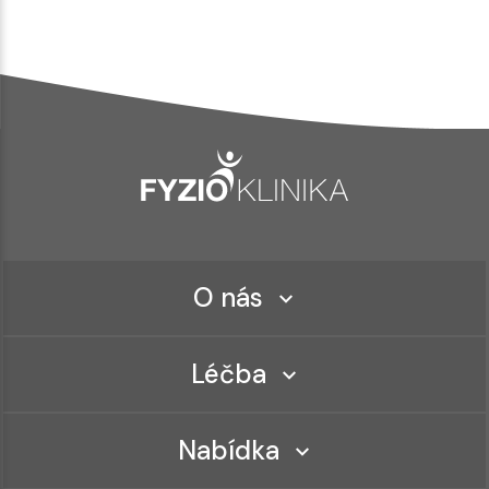
O nás
Léčba
Nabídka