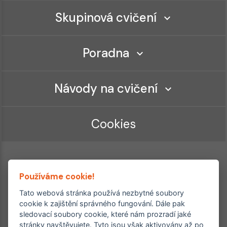
Skupinová cvičení
Poradna
Návody na cvičení
Cookies
Používáme cookie!
Tato webová stránka používá nezbytné soubory
cookie k zajištění správného fungování. Dále pak
sledovací soubory cookie, které nám prozradí jaké
Ordinace roku
Rehabilitační ordinace
stránky navštěvujete. Tyto jsou však aktivovány až po