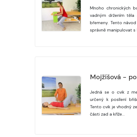
Mnoho chronických bo
vadným držením těla 
břemeny. Tento návod 
správně manipulovat s
Mojžíšová - p
Jedná se o cvik z me
určený k posílení bři
Tento cvik je vhodný ze
části zad a kříže…