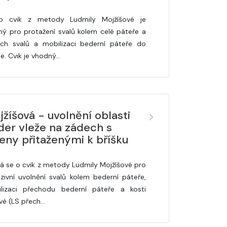
o cvik z metody Ludmily Mojžíšové je
ný pro protažení svalů kolem celé páteře a
ích svalů a mobilizaci bederní páteře do
ce. Cvik je vhodný…
žíšová - uvolnění oblasti
der vleže na zádech s
eny přitaženými k bříšku
á se o cvik z metody Ludmily Mojžíšové pro
nzivní uvolnění svalů kolem bederní páteře,
lizaci přechodu bederní páteře a kosti
ové (LS přech…