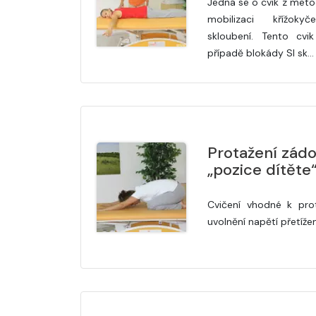
Jedná se o cvik z meto
mobilizaci křížokyčel
skloubení. Tento cv
případě blokády SI sk…
Protažení zádo
„pozice dítěte
Cvičení vhodné k pro
uvolnění napětí přetíže