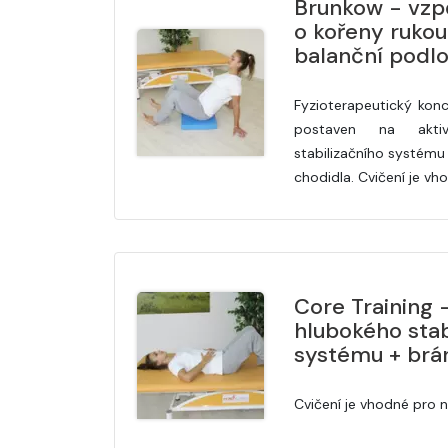
Brunkow - vzpě
o kořeny rukou
balanční podl
Fyzioterapeutický kon
postaven na aktiv
stabilizačního systému
chodidla. Cvičení je vh
Core Training 
hlubokého stab
systému + brá
Cvičení je vhodné pro 