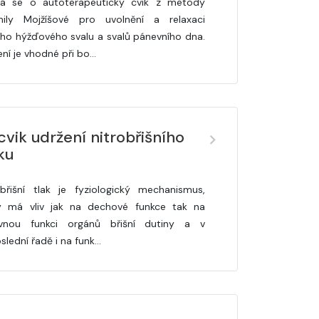
á se o autoterapeutický cvik z metody
ily Mojžíšové pro uvolnění a relaxaci
ého hýžďového svalu a svalů pánevního dna.
ení je vhodné při bo…
vik udržení nitrobřišního
ku
obřišní tlak je fyziologický mechanismus,
ý má vliv jak na dechové funkce tak na
vnou funkci orgánů břišní dutiny a v
slední řadě i na funk…