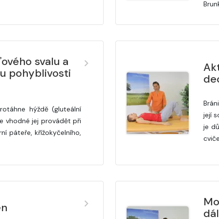
Brun
ového svalu a
Ak
u pohyblivosti
de
Brán
rotáhne hýždě (gluteální
její 
Je vhodné jej provádět při
je dů
ní páteře, křížokyčelního,
cvič
Mo
en
dá