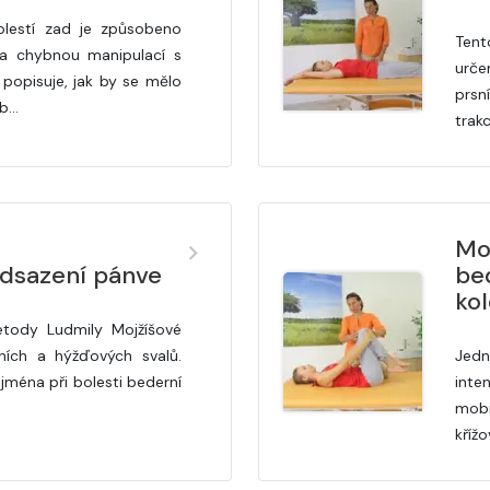
lestí zad je způsobeno
Tent
a chybnou manipulací s
urče
popisuje, jak by se mělo
prsn
 b…
trak
Moj
odsazení pánve
be
kol
tody Ludmily Mojžíšové
šních a hýžďových svalů.
Jedn
jména při bolesti bederní
inte
mobi
kříž