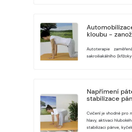
Automobilizace
kloubu - zanož
Autoterapie zaměřen
sakroiliakálního (křížok
Napřímení pát
stabilizace pá
Cvičení je vhodné pro 
hlavy, aktivaci hluboké
stabilizaci pánve, kyče