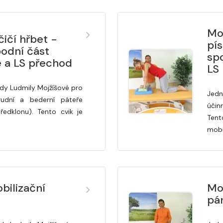
Mo
čičí hřbet -
pí
podní část
sp
e a LS přechod
LS
dy Ludmily Mojžíšové pro
Jedn
rudní a bederní páteře
účin
ředklonu). Tento cvik je
Ten
mobi
bilizační
Moj
pá