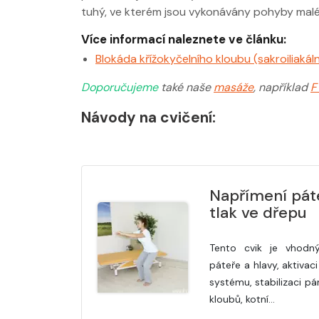
tuhý, ve kterém jsou vykonávány pohyby malé
Více informací naleznete ve článku:
Blokáda křížokyčelního kloubu (sakroiliakáln
Doporučujeme
také naše
masáže
, například
F
Návody na cvičení:
Napřímení páte
tlak ve dřepu
Tento cvik je vhodn
páteře a hlavy, aktivac
systému, stabilizaci pá
kloubů, kotní…