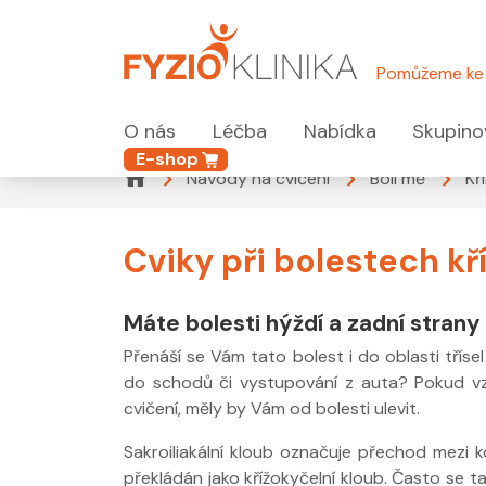
Pomůžeme ke 
O nás
Léčba
Nabídka
Skupino
E-shop
Návody na cvičení
Bolí mě
Kř
Cviky při bolestech kří
Máte bolesti hýždí a zadní stran
Přenáší se Vám tato bolest i do oblasti třís
do schodů či vystupování z auta? Pokud vz
cvičení, měly by Vám od bolesti ulevit.
Sakroiliakální kloub označuje přechod mezi ko
překládán jako křížokyčelní kloub. Často se t