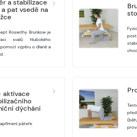
r a stabilizace
Br
 a pat vsedě na
sto
ožce
Fyzi
cept Roswithy Brunkow je
pos
aci svalů hlubokého
stab
 pomocí vzpěru o dlaně a
chod
od…
Pr
- aktivace
ilizačního
Tent
niční dýchání
před
(běh
napřímení páteře.
prov