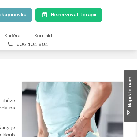
skupinovku
Rezervovat terapii
Kariéra
Kontakt
606 404 804
Napište nám
e chůze
vody na
tiny je
o kloub