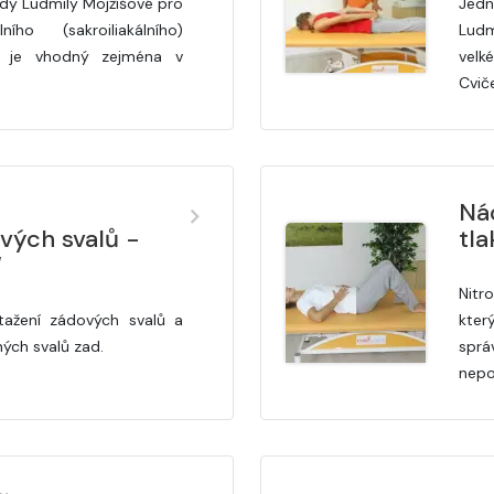
dy Ludmily Mojžíšové pro
Jedn
ního (sakroiliakálního)
Ludm
ik je vhodný zejména v
velk
Cvič
Nác
vých svalů -
tla
“
Nitr
tažení zádových svalů a
kter
ných svalů zad.
sprá
nepo