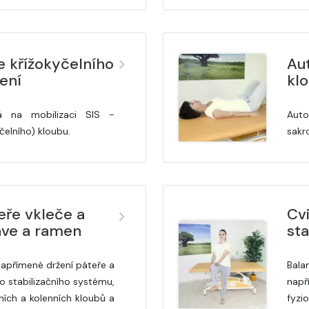
 křížokyčelního
Au
ení
klo
á na mobilizaci SIS -
Auto
yčelního) kloubu.
sakro
eře vkleče a
Cvi
nve a ramen
sta
napřímené držení páteře a
Bala
ho stabilizačního systému,
nap
lních a kolenních kloubů a
fyz