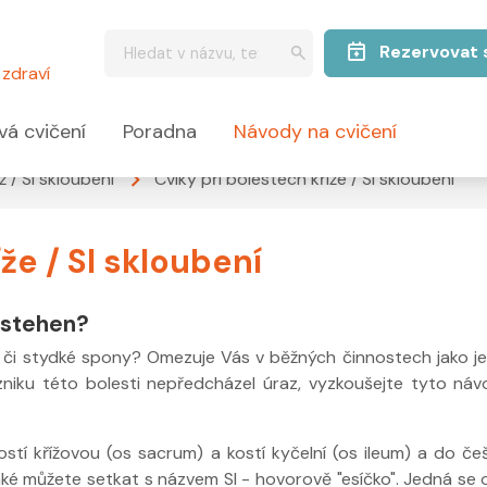
Rezervovat 
zdraví
vá cvičení
Poradna
Návody na cvičení
íž / SI skloubení
Cviky při bolestech kříže / SI skloubení
že / SI skloubení
y stehen?
el či stydké spony? Omezuje Vás v běžných činnostech jako j
niku této bolesti nepředcházel úraz, vyzkoušejte tyto ná
stí křížovou (os sacrum) a kostí kyčelní (os ileum) a do češ
aké můžete setkat s názvem SI - hovorově "esíčko". Jedná se 