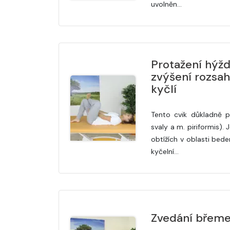
uvolněn…
Protažení hýžď
zvýšení rozsah
kyčlí
Tento cvik důkladně p
svaly a m. piriformis). 
obtížích v oblasti beder
kyčelní…
Zvedání břem