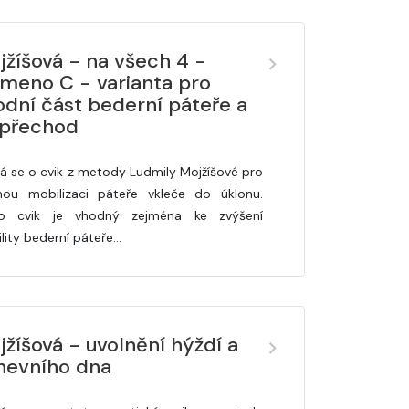
jžíšová - na všech 4 -
smeno C - varianta pro
odní část bederní páteře a
 přechod
á se o cvik z metody Ludmily Mojžíšové pro
nou mobilizaci páteře vkleče do úklonu.
to cvik je vhodný zejména ke zvýšení
lity bederní páteře…
žíšová - uvolnění hýždí a
nevního dna