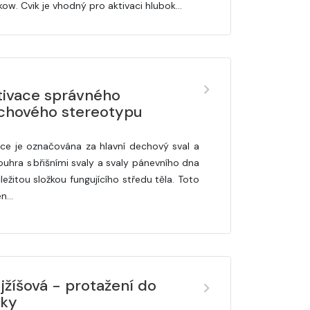
kow. Cvik je vhodný pro aktivaci hlubok…
tivace správného
chového stereotypu
ice je označována za hlavní dechový sval a
souhra s břišními svaly a svaly pánevního dna
ležitou složkou fungujícího středu těla. Toto
en…
jžíšová - protažení do
lky