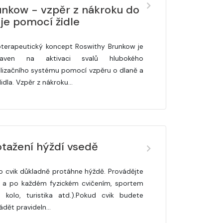
unkow - vzpěr z nákroku do
je pomocí židle
oterapeutický koncept Roswithy Brunkow je
taven na aktivaci svalů hlubokého
ilizačního systému pomocí vzpěru o dlaně a
idla. Vzpěr z nákroku…
otažení hýždí vsedě
o cvik důkladně protáhne hýždě. Provádějte
 a po každém fyzickém cvičením, sportem
, kolo, turistika atd.).Pokud cvik budete
ádět pravideln…