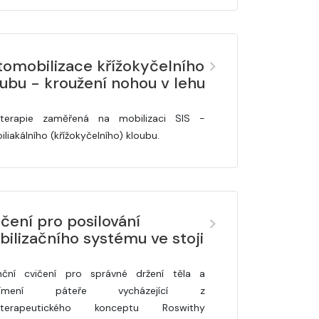
tomobilizace křížokyčelního
ubu - kroužení nohou v lehu
terapie zaměřená na mobilizaci SIS -
iliakálního (křížokyčelního) kloubu.
čení pro posilování
bilizačního systému ve stoji
nční cvičení pro správné držení těla a
římení páteře vycházející z
ioterapeutického konceptu Roswithy