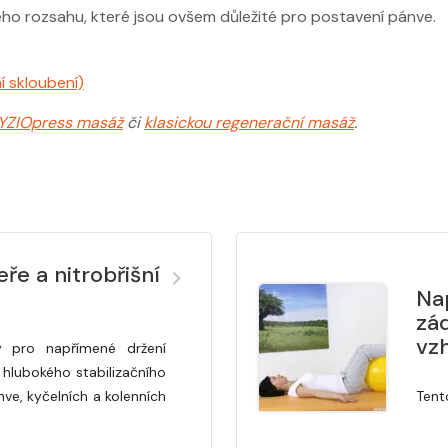
ho rozsahu, které jsou ovšem důležité pro postavení pánve.
í skloubení)
YZIOpress masáž
či
klasickou regenerační masáž
.
ře a nitrobřišní
Na
zá
vz
ý pro napřímené držení
i hlubokého stabilizačního
nve, kyčelních a kolenních
Tent