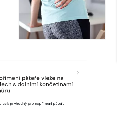
přímení páteře vleže na
dech s dolními končetinami
hůru
o cvik je vhodný pro napřímení páteře.