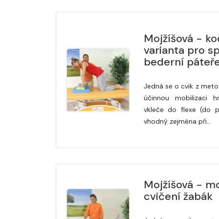
Mojžíšová - ko
varianta pro s
bederní páteř
Jedná se o cvik z meto
účinnou mobilizaci h
vkleče do flexe (do p
vhodný zejména při…
Mojžíšová - mo
cvičení žabák