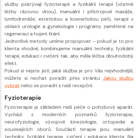
služby pokrývají fyzioterapii a fyzikální terapii (včetně
léčby rázovou vlnou), manuální i přístrojové masáže,
lymfodrenáže, estetickou a kosmetickou péči, terapii v
oblasti urologie a gynekologie i programy zaměřené na
regeneraci a hojení tkání.
Jednotlivé metody umíme propojovat – pokud je to pro
klienta vhodné, kombinujeme manuální techniky, fyzikální
terapii, edukaci i cvičení tak, aby měla léčba dlouhodobý
efekt.
Pokud si nejste jistí, jaká služba je pro Vás nejvhodnější,
můžete si nechat poradit přes stránku
Jakou službu
vybrat
nebo se poradit s naší recepční.
Fyzioterapie
Fyzioterapie je základem naší péče o pohybový aparát.
Vychází z moderních poznatků fyzioterapie,
neurofyziologie, vývojové kineziologie, ortopedie a
souvisejících oborů. Součástí terapie jsou manuální
techniky, fyzikální terapie, cvičení i edukace klienta. Na