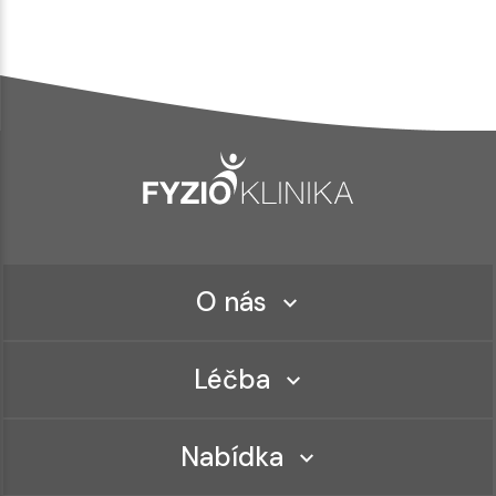
O nás
Léčba
Nabídka