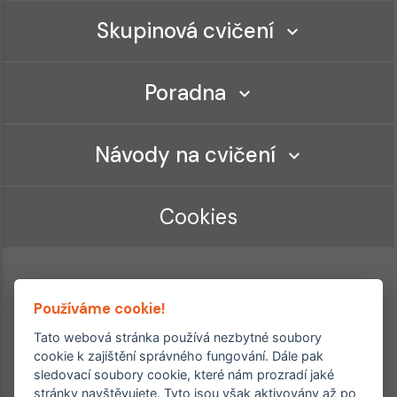
Skupinová cvičení
Poradna
Návody na cvičení
Cookies
Používáme cookie!
Tato webová stránka používá nezbytné soubory
cookie k zajištění správného fungování. Dále pak
sledovací soubory cookie, které nám prozradí jaké
Ordinace roku
Rehabilitační ordinace
stránky navštěvujete. Tyto jsou však aktivovány až po