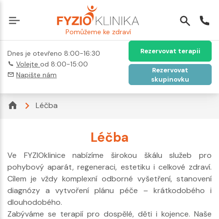
Pomůžeme ke zdraví
Rezervovat terapii
Dnes je otevřeno 8:00-16:30
Volejte
od 8:00-15:00
Rezervovat
Napište nám
skupinovku
Léčba
Léčba
Ve FYZIOklinice nabízíme širokou škálu služeb pro
pohybový aparát, regeneraci, estetiku i celkové zdraví.
Cílem je vždy komplexní odborné vyšetření, stanovení
diagnózy a vytvoření plánu péče – krátkodobého i
dlouhodobého.
Zabýváme se terapií pro dospělé, děti i kojence. Naše