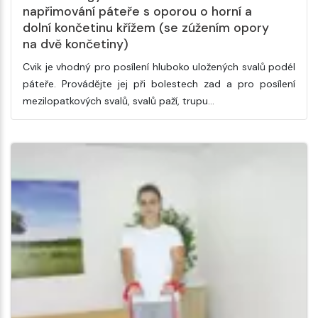
napřimování páteře s oporou o horní a
dolní končetinu křížem (se zúžením opory
na dvě končetiny)
Cvik je vhodný pro posílení hluboko uložených svalů podél
páteře. Provádějte jej při bolestech zad a pro posílení
mezilopatkových svalů, svalů paží, trupu…