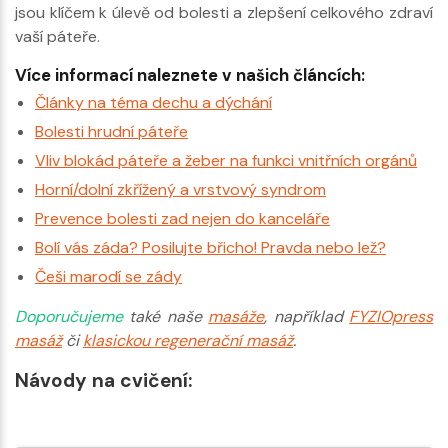
jsou klíčem k úlevě od bolesti a zlepšení celkového zdraví
vaší páteře.
Více informací naleznete v našich článcích:
Články na téma dechu a dýchání
Bolesti hrudní páteře
Vliv blokád páteře a žeber na funkci vnitřních orgánů
Horní/dolní zkřížený a vrstvový syndrom
Prevence bolesti zad nejen do kanceláře
Bolí vás záda? Posilujte břicho! Pravda nebo lež?
Češi marodí se zády
Doporučujeme
také naše
masáže
, například
FYZIOpress
masáž
či
klasickou regenerační masáž
.
Návody na cvičení: