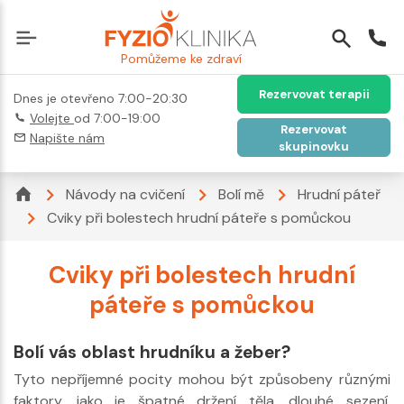
Pomůžeme ke zdraví
Rezervovat terapii
Dnes je otevřeno 7:00-20:30
Volejte
od 7:00-19:00
Rezervovat
Napište nám
skupinovku
Návody na cvičení
Bolí mě
Hrudní páteř
Cviky při bolestech hrudní páteře s pomůckou
Cviky při bolestech hrudní
páteře s pomůckou
Bolí vás oblast hrudníku a žeber?
Tyto nepříjemné pocity mohou být způsobeny různými
faktory, jako je špatné držení těla, dlouhé sezení,