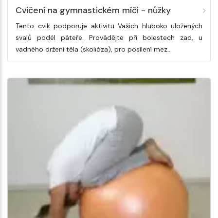
Cvičení na gymnastickém míči - nůžky
Tento cvik podporuje aktivitu Vašich hluboko uložených
svalů podél páteře. Provádějte při bolestech zad, u
vadného držení těla (skolióza), pro posílení mez…