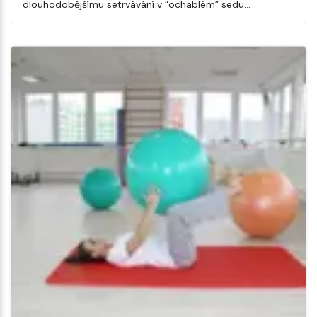
dlouhodobějšímu setrvávání v “ochablém” sedu…