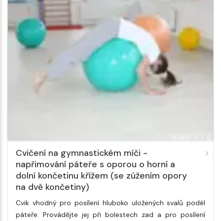
Cvičení na gymnastickém míči -
napřimování páteře s oporou o horní a
dolní končetinu křížem (se zúžením opory
na dvě končetiny)
Cvik vhodný pro posílení hluboko uložených svalů podél
páteře. Provádějte jej při bolestech zad a pro posílení