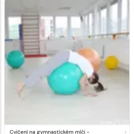
Cvičení na gymnastickém míči -