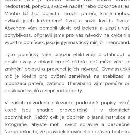
nedostatek pohybu, svalové napětí nebo dokonce stres.
Mnoho lidí trpí bolestmi hrudní páteře, které mohou
ovlivnit jejich každodenní život a snížit kvalitu života.
Abychom vám pomohli ulevit od bolesti a zlepšit vaši
pohyblivost, připravili jsme pro vás návody na cvičení s
využitím pomůcek, jako je gymnastický míč, či Theraband.
Tyto pomůcky vám umožní efektivněji protáhnout a
posílit svaly v oblasti hrudní páteře, což může vést ke
zmírnění bolesti a prevenci jejích návratů. Gymnastický
míč je ideální pro cvičení zaměřená na stabilizaci a
mobilizaci páteře, zatímco Theraband vám pomůže při
posilování svalů a zlepšení flexibility.
V našich návodech naleznete podrobné popisy cviků,
které jsou snadno proveditelné i v domácích
podmínkách. Každý cvik je doplněn o jasné instrukce a
fotografie, abyste mohli cvičit správně a bezpečně.
Nezapomínejte, že pravidelné cvičení a správná technika