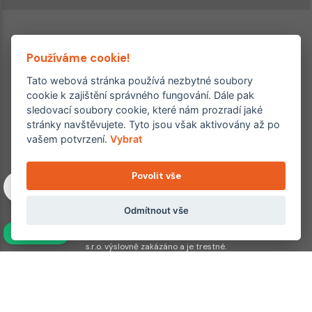
Používáme cookie!
Tato webová stránka používá nezbytné soubory
cookie k zajištění správného fungování. Dále pak
sledovací soubory cookie, které nám prozradí jaké
Ordinace roku
Rehabilitační ordinace
stránky navštěvujete. Tyto jsou však aktivovány až po
2. místo – 2017/2019
vašem potvrzení.
Vybrat
3. místo – 2018
Povolit vše
Copyright © 2011–2026 FYZIOklinika s.r.o.
Machkova 1642/2, Praha 4, Jižní Město – Chodov
Všechna práva vyhrazena. Jakékoliv užití obsahu či jeho částí
Odmítnout vše
včetně převzetí, šíření či dalšího zpřístupňování článků,
NAVÍC
fotografií, grafiky a videí veřejnosti je bez souhlasu FYZIOklinika
s.r.o. výslovně zakázáno a je trestné.
Partnerské weby:
hojeni.cz