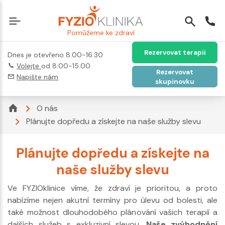
Pomůžeme ke zdraví
Rezervovat terapii
Dnes je otevřeno 8:00-16:30
Volejte
od 8:00-15:00
Rezervovat
Napište nám
skupinovku
O nás
Plánujte dopředu a získejte na naše služby slevu
Plánujte dopředu a získejte na
naše služby slevu
Ve FYZIOklinice víme, že zdraví je prioritou, a proto
nabízíme nejen akutní termíny pro úlevu od bolesti, ale
také možnost dlouhodobého plánování vašich terapií a
dalších služeb s exkluzivní slevou.
Naše zvýhodnění