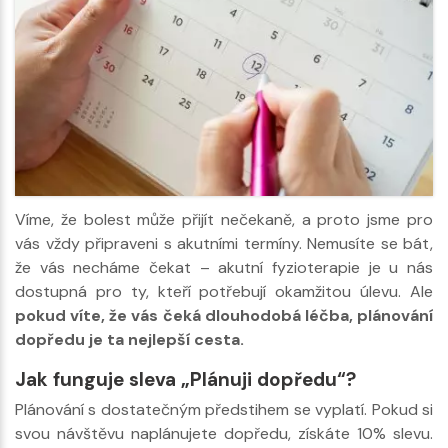
Víme, že bolest může přijít nečekaně, a proto jsme pro
vás vždy připraveni s akutními termíny. Nemusíte se bát,
že vás necháme čekat – akutní fyzioterapie je u nás
dostupná pro ty, kteří potřebují okamžitou úlevu. Ale
pokud víte, že vás čeká dlouhodobá léčba, plánování
dopředu je ta nejlepší cesta.
Jak funguje sleva „Plánuji dopředu“?
Plánování s dostatečným předstihem se vyplatí. Pokud si
svou návštěvu naplánujete dopředu, získáte 10% slevu.