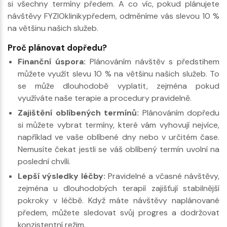
si všechny termíny předem. A co víc, pokud plánujete
návštěvy FYZIOklinikypředem, odměníme vás slevou 10 %
na většinu našich služeb.
Proč plánovat dopředu?
Finanční úspora:
Plánováním návštěv s předstihem
můžete využít slevu 10 % na většinu našich služeb. To
se může dlouhodobě vyplatit, zejména pokud
využíváte naše terapie a procedury pravidelně.
Zajištění oblíbených termínů:
Plánováním dopředu
si můžete vybrat termíny, které vám vyhovují nejvíce,
například ve vaše oblíbené dny nebo v určitém čase.
Nemusíte čekat jestli se váš oblíbený termín uvolní na
poslední chvíli.
Lepší výsledky léčby:
Pravidelné a včasné návštěvy,
zejména u dlouhodobých terapií zajišťují stabilnější
pokroky v léčbě. Když máte návštěvy naplánované
předem, můžete sledovat svůj progres a dodržovat
konzistentní režim.