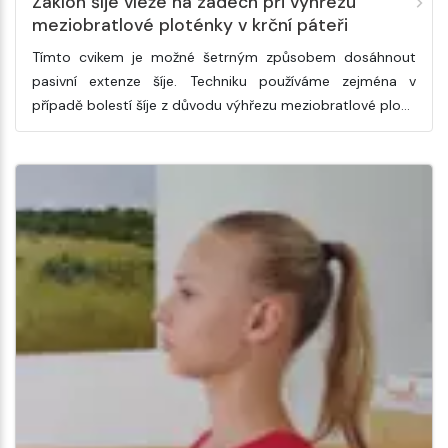
Záklon šíje vleže na zádech při výhřezu
meziobratlové ploténky v krční páteři
Tímto cvikem je možné šetrným způsobem dosáhnout
pasivní extenze šíje. Techniku používáme zejména v
případě bolestí šíje z důvodu výhřezu meziobratlové plo…