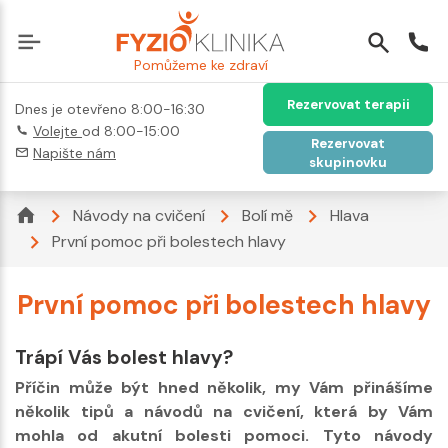
Pomůžeme ke zdraví
Rezervovat terapii
Dnes je otevřeno 8:00-16:30
Volejte
od 8:00-15:00
Rezervovat
Napište nám
skupinovku
Návody na cvičení
Bolí mě
Hlava
První pomoc při bolestech hlavy
První pomoc při bolestech hlavy
Trápí Vás bolest hlavy?
Příčin může být hned několik, my Vám přinášíme
několik tipů a návodů na cvičení, která by Vám
mohla od akutní bolesti pomoci. Tyto návody