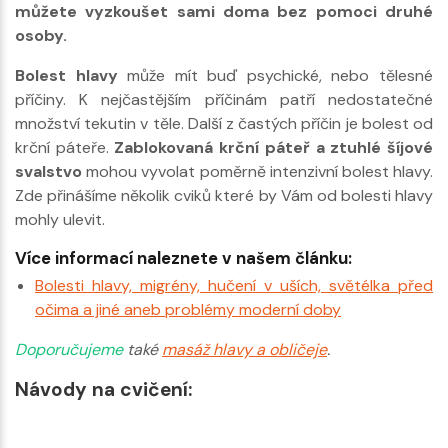
můžete vyzkoušet sami doma bez pomoci druhé
osoby.
Bolest hlavy
může mít buď psychické, nebo tělesné
příčiny. K nejčastějším příčinám patří nedostatečné
množství tekutin v těle. Další z častých příčin je bolest od
krční páteře.
Zablokovaná krční páteř a ztuhlé šíjové
svalstvo
mohou vyvolat poměrně intenzivní bolest hlavy.
Zde přinášíme několik cviků které by Vám od bolesti hlavy
mohly ulevit.
Více informací naleznete v našem článku:
Bolesti hlavy, migrény, hučení v uších, světélka před
očima a jiné aneb problémy moderní doby
Doporučujeme
také
masáž hlavy a obličeje
.
Návody na cvičení: