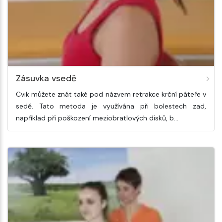
Zásuvka vsedě
Cvik můžete znát také pod názvem retrakce krční páteře v
sedě. Tato metoda je využívána při bolestech zad,
například při poškození meziobratlových disků, b…