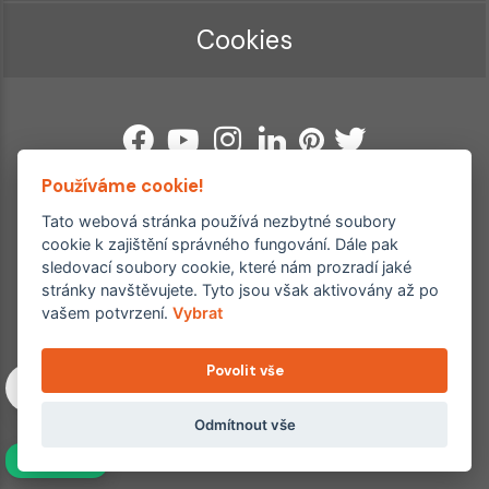
Cookies
Používáme cookie!
Tato webová stránka používá nezbytné soubory
Ordinace roku
cookie k zajištění správného fungování. Dále pak
Rehabilitační ordinace
sledovací soubory cookie, které nám prozradí jaké
2. místo – 2017/2019
3. místo – 2018
stránky navštěvujete. Tyto jsou však aktivovány až po
vašem potvrzení.
Vybrat
Copyright © 2011–2026 FYZIOklinika s.r.o.
Machkova 1642/2, Praha 4, Jižní Město – Chodov
Povolit vše
Všechna práva vyhrazena. Jakékoliv užití obsahu či jeho částí
včetně převzetí, šíření či dalšího zpřístupňování článků,
Odmítnout vše
fotografií, grafiky a videí veřejnosti je bez souhlasu FYZIOklinika
s.r.o. výslovně zakázáno a je trestné.
NAVÍC