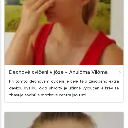
Dechové cvičení v józe - Anulóma Vilóma
Při tomto dechovém cvičení je celé tělo zásobeno extra
dávkou kyslíku, oxid uhličitý je účinně vyloučen a krev se
zbavuje toxinů a mozková centra jsou sti…