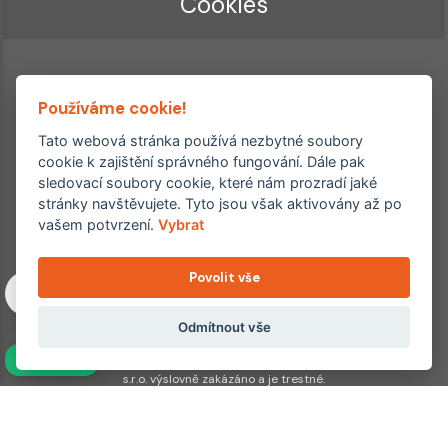
Cookies
Používáme cookie!
Tato webová stránka používá nezbytné soubory
cookie k zajištění správného fungování. Dále pak
sledovací soubory cookie, které nám prozradí jaké
Ordinace roku
Rehabilitační ordinace
stránky navštěvujete. Tyto jsou však aktivovány až po
2. místo – 2017/2019
vašem potvrzení.
Vybrat
3. místo – 2018
Povolit vše
Copyright © 2011–2026 FYZIOklinika s.r.o.
Machkova 1642/2, Praha 4, Jižní Město – Chodov
Všechna práva vyhrazena. Jakékoliv užití obsahu či jeho částí
Odmítnout vše
včetně převzetí, šíření či dalšího zpřístupňování článků,
NAVÍC
fotografií, grafiky a videí veřejnosti je bez souhlasu FYZIOklinika
s.r.o. výslovně zakázáno a je trestné.
Partnerské weby:
hojeni.cz