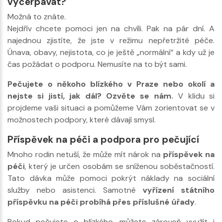
vyčerpávat?
Možná to znáte.
Nejdřív chcete pomoci jen na chvíli. Pak na pár dní. A
najednou zjistíte, že jste v režimu nepřetržité péče.
Únava, obavy, nejistota, co je ještě „normální“ a kdy už je
čas požádat o podporu. Nemusíte na to být sami.
Pečujete o někoho blízkého v Praze nebo okolí a
nejste si jistí, jak dál? Ozvěte se nám.
V klidu si
projdeme vaši situaci a pomůžeme Vám zorientovat se v
možnostech podpory, které dávají smysl.
Příspěvek na péči a podpora pro pečující
Mnoho rodin netuší, že může mít nárok na
příspěvek na
péči
, který je určen osobám se sníženou soběstačností.
Tato dávka může pomoci pokrýt náklady na sociální
služby nebo asistenci. Samotné
vyřízení státního
příspěvku na péči probíhá přes příslušné úřady
.
Pokud pečujete o blízkého, můžete zároveň využít i