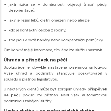
jaká rizika se v domácnosti objevují (např. pády,
dezorientace),
jaký je režim léků, dietní omezení nebo alergie,
kdo je kontaktní osoba z rodiny,
zda jsou v bytě bariéry nebo kompenzační pomůcky.
Čím konkrétnější informace, tím lépe lze službu nastavit.
Úhrada a příspěvek na péči
Spolupráce je obvykle nastavena písemnou smlouvou.
Výše úhrad a podmínky stanovuje poskytovatel v
souladu s platnou legislativou.
U některých klientů může být zdrojem úhrady
příspěvek
na péči
, pokud byl přiznán. Není však automatickou
podmínkou zahájení služby.
Limity služby – co pečovatelská služba