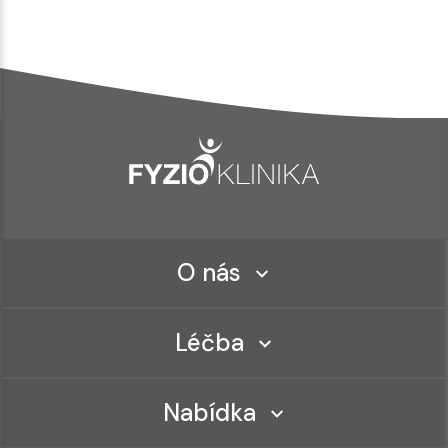
O nás
Léčba
Nabídka