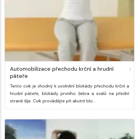
Automobilizace přechodu krční a hrudní
páteře
Tento cvik je vhodný k uvolnění blokády přechodu krční a
hrudní páteře, blokády prvního žebra a svalů na přední
straně šíje. Cvik provádějte při akutní blo…