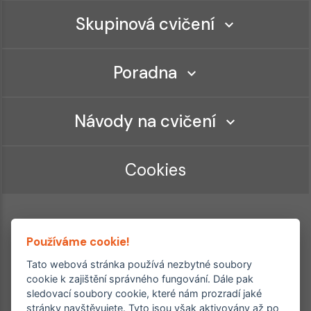
Skupinová cvičení
Poradna
Návody na cvičení
Cookies
Používáme cookie!
Tato webová stránka používá nezbytné soubory
cookie k zajištění správného fungování. Dále pak
sledovací soubory cookie, které nám prozradí jaké
Ordinace roku
Rehabilitační ordinace
stránky navštěvujete. Tyto jsou však aktivovány až po