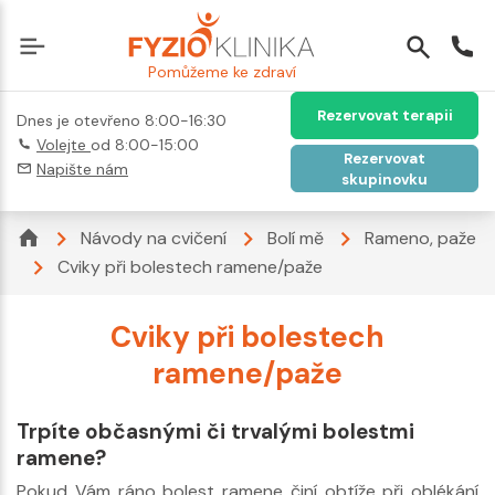
Pomůžeme ke zdraví
Rezervovat terapii
Dnes je otevřeno 8:00-16:30
Volejte
od 8:00-15:00
Rezervovat
Napište nám
skupinovku
Návody na cvičení
Bolí mě
Rameno, paže
Cviky při bolestech ramene/paže
Cviky při bolestech
ramene/paže
Trpíte občasnými či trvalými bolestmi
ramene?
Pokud Vám ráno bolest ramene činí obtíže při oblékání