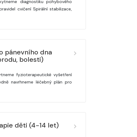
kytneme diagnostiku pohybového
ravidel cvičení Spirální stabilizace,
ho pánevního dna
rodu, bolesti)
neme fyzioterapeutické vyšetření
ledně navrhneme léčebný plán pro
apie děti (4-14 let)