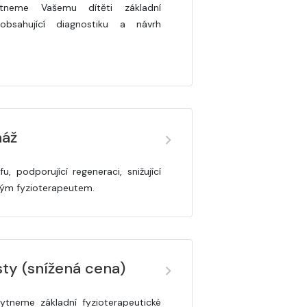
tneme Vašemu dítěti základní
 obsahující diagnostiku a návrh
náž
u, podporující regeneraci, snižující
ným fyzioterapeutem.
sty (snížená cena)
tneme základní fyzioterapeutické