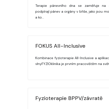
Terapie pánevního dna se zaměřuje na s
podpírají pánev a orgány v břiše, jako jsou 
a ko…
FOKUS All-Inclusive
Kombinace fyzioterapie All-Inclusive a aplik
vlnyFYZIOklinika je prvním pracovištěm na svět
Fyzioterapie BPPV/závratě