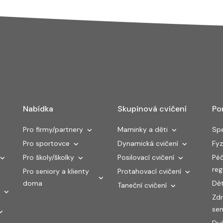
Nabídka
Skupinová cvičení
Po
Pro firmy/partnery
Maminky a děti
Spe
Pro sportovce
Dynamická cvičení
Fyz
Pro školy/školky
Posilovací cvičení
Péč
re
Pro seniory a klienty
Protahovací cvičení
doma
Dět
Taneční cvičení
Zdr
sen
Duš