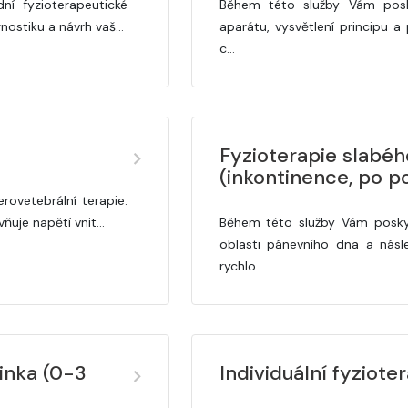
í fyzioterapeutické
Během této služby Vám pos
agnostiku a návrh vaš…
aparátu, vysvětlení principu a p
c…
Fyzioterapie slabé
(inkontinence, po po
ovetebrální terapie.
vňuje napětí vnit…
Během této služby Vám poskyt
oblasti pánevního dna a nás
rychlo…
minka (0-3
Individuální fyzioter