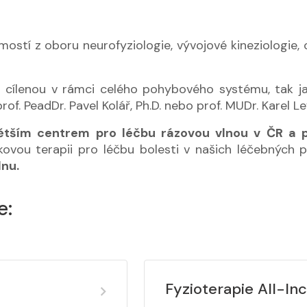
ostí z oboru neurofyziologie, vývojové kineziologie,
cílenou v rámci celého pohybového systému, tak ja
prof. PeadDr. Pavel Kolář, Ph.D. nebo prof. MUDr. Karel L
jvětším centrem pro léčbu rázovou vlnou v ČR a p
kovou terapii pro léčbu bolesti v našich léčebných
lnu.
e:
Fyzioterapie All-Inc