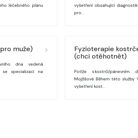
šeho léčebného plánu
vyšetření obsahující diagnost
pro…
(pro muže)
Fyzioterapie kostrč
(chci otěhotnět)
nevního dna vedená
 se specializací na
Potíže s kostrčí/pánevn
Mojžíšové Během této služby 
vyšetření kost…