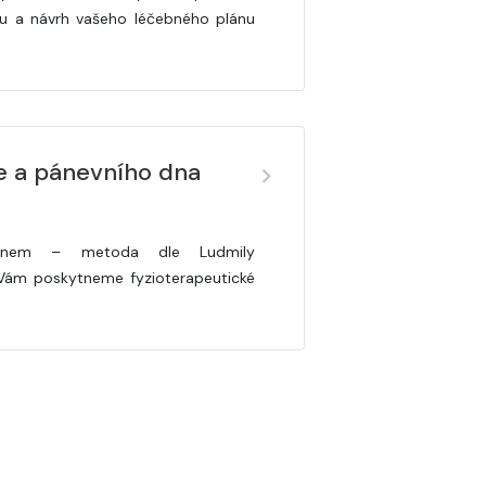
iku a návrh vašeho léčebného plánu
e a pánevního dna
ím dnem – metoda dle Ludmily
Vám poskytneme fyzioterapeutické