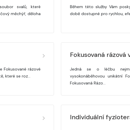
oubor svalů, které
Během této služby Vám poskyt
močový měchýř, děloha
době dostupné pro rychlou, efek
Fokusovaná rázová 
ace Fokusované rázové
Jedná se o léčbu nejmod
ě, které se roz…
vysokonáběhovou unikátní Fo
Fokusovaná Rázo…
Individuální fyziot