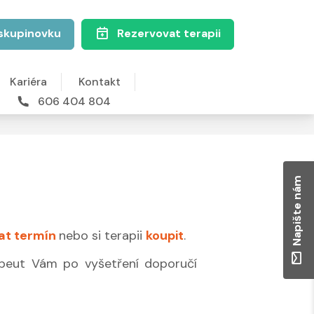
skupinovku
Rezervovat terapii
Kariéra
Kontakt
606 404 804
Napište nám
at termín
nebo si terapii
koupit
.
apeut Vám po vyšetření doporučí