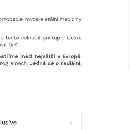
 ortopedie, myoskeletální medicíny
k tento celostní přístup v České
ewit DrSc.
atříme mezi největší v Evropě.
 programech.
Jedná se o radiální,
lusive