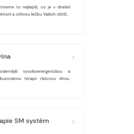
neme to nejlepší, co je v dnešní
tivní a citlivou léčbu Vašich obtíž…
vlna
ernější vysokoenergetickou a
kusovanou terapii rázovou vlnou.
erapie SM systém