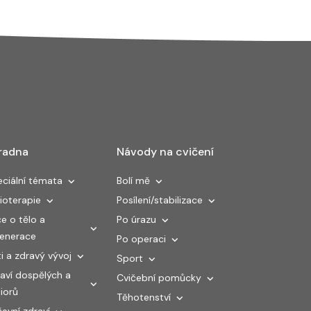
radna
Návody na cvičení
ciální témata
Bolí mě
ioterapie
Posílení/stabilizace
e o tělo a
Po úrazu
generace
Po operaci
i a zdravý vývoj
Sport
aví dospělých a
Cvičební pomůcky
iorů
Těhotenství
evní zdraví