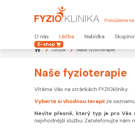
Pomůžeme ke 
O nás
Léčba
Nabídka
Skupino
E-shop
Léčba
Naše fyzioterapie
Naše fyzioterapie
Vítáme Vás na stránkách FYZIOkliniky.
Vyberte si vhodnou terapii
ze seznamu 
Nevíte přesně, který typ je pro Vás 
nejvhodnější službu. Zatelefonujte nám 