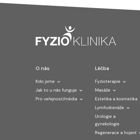
O nás
Léčba
Kdo jsme
Fyzioterapie
Jak to u nás funguje
Masáže
Pro veřejnost/média
Estetika a kosmetika
Lymfodrenáže
Urologie a
gynekologie
Regenerace a hojení