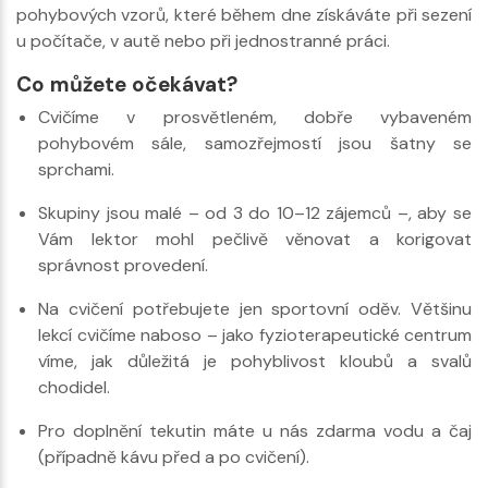
pohybových vzorů, které během dne získáváte při sezení
u počítače, v autě nebo při jednostranné práci.
Co můžete očekávat?
Cvičíme v prosvětleném, dobře vybaveném
pohybovém sále, samozřejmostí jsou šatny se
sprchami.
Skupiny jsou malé – od 3 do 10–12 zájemců –, aby se
Vám lektor mohl pečlivě věnovat a korigovat
správnost provedení.
Na cvičení potřebujete jen sportovní oděv. Většinu
lekcí cvičíme naboso – jako fyzioterapeutické centrum
víme, jak důležitá je pohyblivost kloubů a svalů
chodidel.
Pro doplnění tekutin máte u nás zdarma vodu a čaj
(případně kávu před a po cvičení).