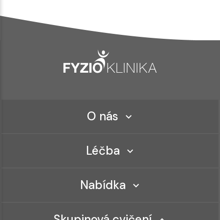
O nás
Léčba
Nabídka
Skupinová cvičení