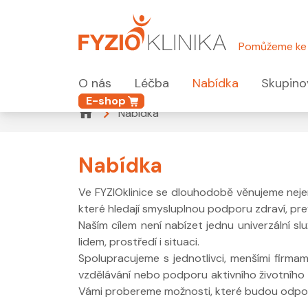
Pomůžeme ke 
O nás
Léčba
Nabídka
Skupino
E-shop
Nabídka
Nabídka
Ve FYZIOklinice se dlouhodobě věnujeme nejen i
které hledají smysluplnou podporu zdraví, p
Naším cílem není nabízet jednu univerzální s
lidem, prostředí i situaci.
Spolupracujeme s jednotlivci, menšími firmam
vzdělávání nebo podporu aktivního životního s
Vámi probereme možnosti, které budou odpo