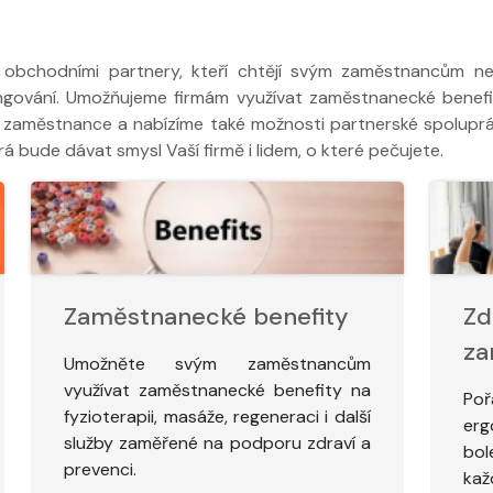
 i obchodními partnery, kteří chtějí svým zaměstnancům 
ngování. Umožňujeme firmám využívat zaměstnanecké benefi
 zaměstnance a nabízíme také možnosti partnerské spoluprá
 bude dávat smysl Vaší firmě i lidem, o které pečujete.
Zaměstnanecké benefity
Zd
za
Umožněte svým zaměstnancům
využívat zaměstnanecké benefity na
Po
fyzioterapii, masáže, regeneraci i další
er
služby zaměřené na podporu zdraví a
bol
prevenci.
kaž