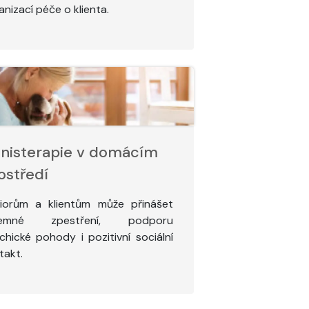
anizací péče o klienta.
nisterapie v domácím
ostředí
iorům a klientům může přinášet
íjemné zpestření, podporu
chické pohody i pozitivní sociální
takt.