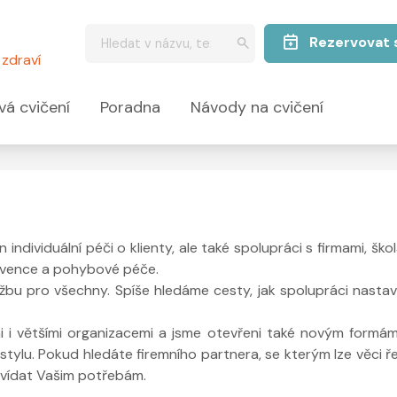
Rezervovat 
zdraví
vá cvičení
Poradna
Návody na cvičení
ndividuální péči o klienty, ale také spolupráci s firmami, škol
revence a pohybové péče.
lužbu pro všechny. Spíše hledáme cesty, jak spolupráci nasta
i i většími organizacemi a jsme otevřeni také novým formám 
tylu. Pokud hledáte firemního partnera, se kterým lze věci řeš
vídat Vašim potřebám.