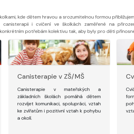
kolkami, kde dětem hravou a srozumitelnou formou přibližujem
 canisterapii i cvičení ve školkách zaměřené na přiroz
konkrétním potřebám kolektivu tak, aby byly pro děti přínosn
Canisterapie v ZŠ/MŠ
Cv
Canisterapie v mateřských a
Cvi
základních školách pomáhá dětem
for
rozvíjet komunikaci, spolupráci, vztah
poh
ke zvířatům i pozitivní vztah k pohybu
vzt
a okolí.