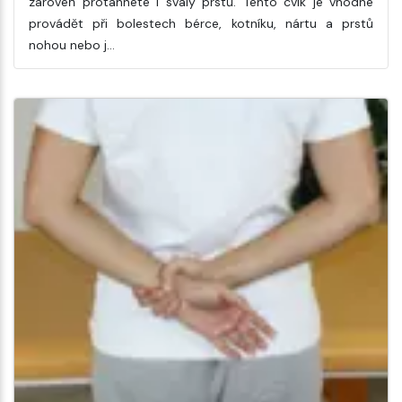
zároveň protáhnete i svaly prstů. Tento cvik je vhodné
provádět při bolestech bérce, kotníku, nártu a prstů
nohou nebo j…