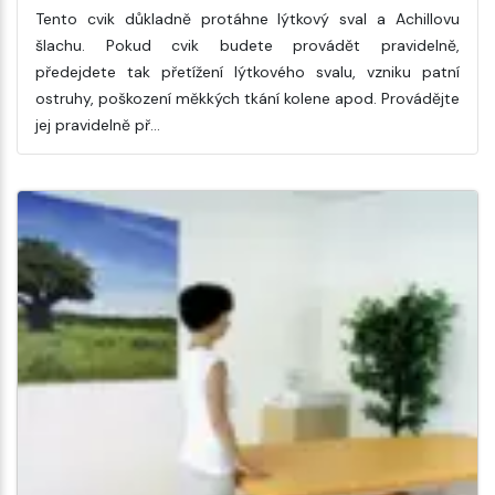
Tento cvik důkladně protáhne lýtkový sval a Achillovu
šlachu. Pokud cvik budete provádět pravidelně,
předejdete tak přetížení lýtkového svalu, vzniku patní
ostruhy, poškození měkkých tkání kolene apod. Provádějte
jej pravidelně př…