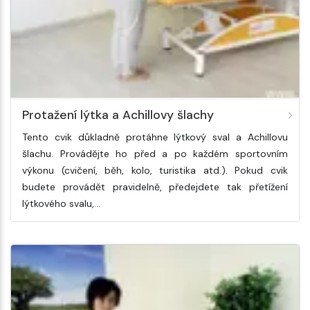
Protažení lýtka a Achillovy šlachy
Tento cvik důkladně protáhne lýtkový sval a Achillovu
šlachu. Provádějte ho před a po každém sportovním
výkonu (cvičení, běh, kolo, turistika atd.). Pokud cvik
budete provádět pravidelně, předejdete tak přetížení
lýtkového svalu,…