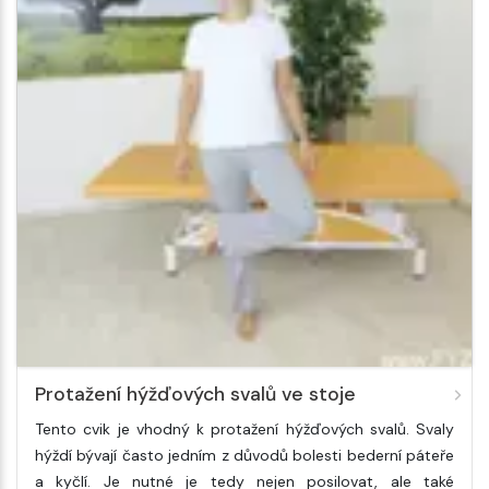
Protažení hýžďových svalů ve stoje
Tento cvik je vhodný k protažení hýžďových svalů. Svaly
hýždí bývají často jedním z důvodů bolesti bederní páteře
a kyčlí. Je nutné je tedy nejen posilovat, ale také