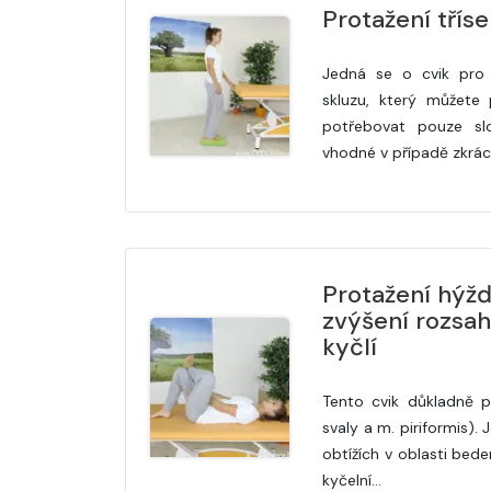
Protažení třís
Jedná se o cvik pro 
skluzu, který můžete
potřebovat pouze slo
vhodné v případě zkrá
Protažení hýžď
zvýšení rozsah
kyčlí
Tento cvik důkladně p
svaly a m. piriformis). 
obtížích v oblasti beder
kyčelní…