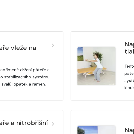
Nap
ře vleže na
tla
Tent
napřímené držení páteře a
páte
ho stabilizačního systému
syst
h svalů lopatek a ramen.
klou
ře a nitrobřišní
Na