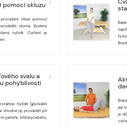
Cvi
el pomocí skluzu
sta
protažení třísel pomocí
Bala
 provádět doma. Budete
nap
žený ručník. Cvičení je
fyz
cen…
Brun
ového svalu a
Ak
u pohyblivosti
de
Brán
rotáhne hýždě (gluteální
její 
Je vhodné jej provádět při
je dů
ní páteře, křížokyčelního,
cvič