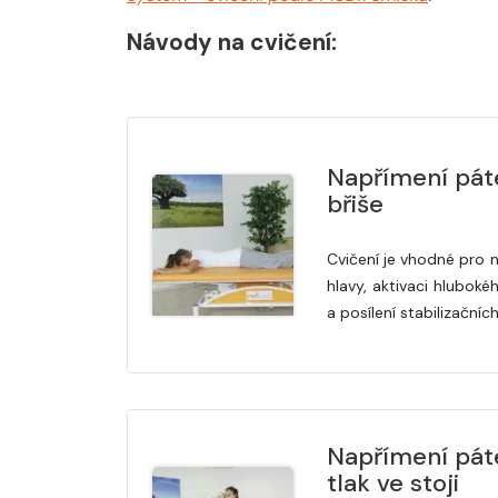
Návody na cvičení:
Napřímení páte
břiše
Cvičení je vhodné pro 
hlavy, aktivaci hluboké
a posílení stabilizačníc
Napřímení páte
tlak ve stoji