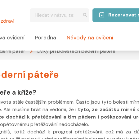
Rezervovat 
zdraví
vá cvičení
Poradna
Návody na cvičení
derní páteř
Cviky při bolestech bederní páteře
ederní páteře
teře a kříže?
ivota stále častějším problémem. Často jsou tyto bolesti mírné
. Ale musíme brát na vědomí, že i
tyto, ze začátku mírné o
 že dochází k přetěžování a tím pádem i poškozování ur
k opětovnému přetěžování nedocházelo.
nálů, totiž dochází k progresi přetěžování, což má za d