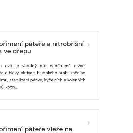
římení páteře a nitrobřišní
k ve dřepu
o cvik je vhodný pro napřímené držení
ře a hlavy, aktivaci hlubokého stabilizačního
ému, stabilizaci pánve, kyčelních a kolenních
bů, kotní…
přímení páteře vleže na