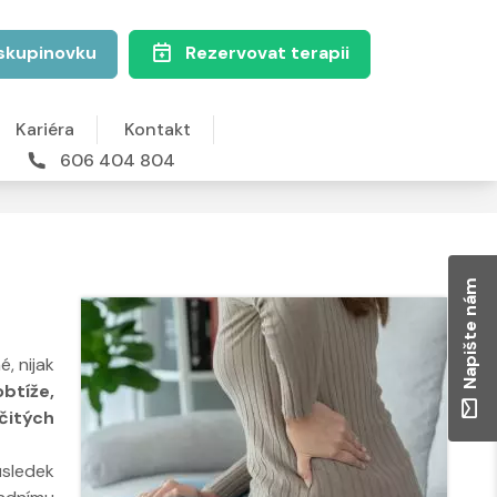
skupinovku
Rezervovat terapii
Kariéra
Kontakt
606 404 804
Napište nám
, nijak
btíže,
čitých
ůsledek