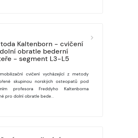
toda Kaltenborn - cvičení
dolní obratle bederní
teře - segment L3-L5
mobilizační cvičení vycházející z metody
ořené skupinou norských osteopatů pod
ením profesora Freddyho Kaltenborna
né pro dolní obratle bede…