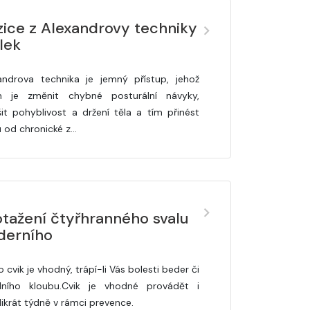
zice z Alexandrovy techniky
lek
androva technika je jemný přístup, jehož
m je změnit chybné posturální návyky,
šit pohyblivost a držení těla a tím přinést
u od chronické z…
otažení čtyřhranného svalu
derního
 cvik je vhodný, trápí-li Vás bolesti beder či
lního kloubu.Cvik je vhodné provádět i
likrát týdně v rámci prevence.