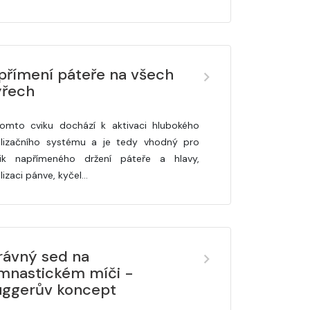
přímení páteře na všech
yřech
tomto cviku dochází k aktivaci hlubokého
ilizačního systému a je tedy vhodný pro
ik napřímeného držení páteře a hlavy,
lizaci pánve, kyčel…
rávný sed na
mnastickém míči -
üggerův koncept