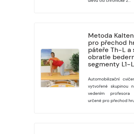
úlevu od chronické z…
Metoda Kalten
pro přechod h
páteře Th-L a 
obratle bedern
segmenty L1-
Automobilizační cviče
vytvořené skupinou 
vedením profesora 
určené pro přechod hr