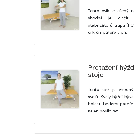
Tento cvik je cílený 
vhodné jej cvičit 
stabilizátorů trupu (HS
či krční páteře a při…
Protažení hýžď
stoje
Tento cvik je vhodný
svalů. Svaly hýždí býv
bolesti bederní páteře 
nejen posilovat…