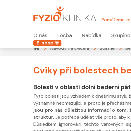
Pomůžeme ke 
O nás
Léčba
Nabídka
Skupino
E-shop
Návody na cvičení
Bolí mě
Be
Cviky při bolestech b
Bolesti v oblasti dolní bederní pá
Tyto bolesti jsou vzhledem k dnešnímu stylu ž
významně neomezující, a proto je přecházíme
jsou pro nás důležitou informací o tom,
struktur.
Je potřeba udělat vše proto, aby 
Důsledkem ignorování těchto varovných sig