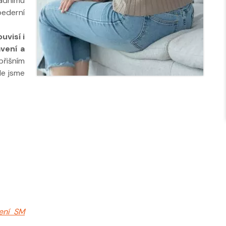
sadnímu
bederní
uvisí i
avení a
břišním
le jsme
čení SM