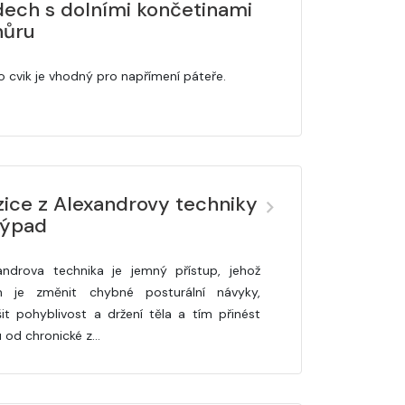
dech s dolními končetinami
hůru
o cvik je vhodný pro napřímení páteře.
zice z Alexandrovy techniky
výpad
androva technika je jemný přístup, jehož
m je změnit chybné posturální návyky,
šit pohyblivost a držení těla a tím přinést
u od chronické z…