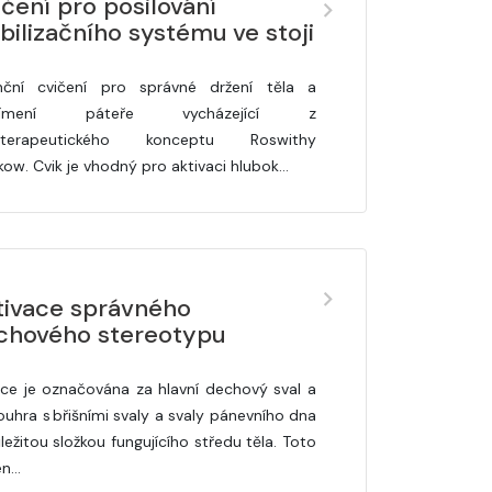
čení pro posilování
bilizačního systému ve stoji
nční cvičení pro správné držení těla a
římení páteře vycházející z
ioterapeutického konceptu Roswithy
kow. Cvik je vhodný pro aktivaci hlubok…
tivace správného
chového stereotypu
ice je označována za hlavní dechový sval a
souhra s břišními svaly a svaly pánevního dna
ležitou složkou fungujícího středu těla. Toto
en…