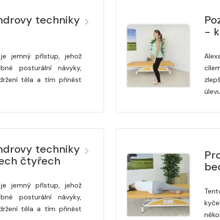
ndrovy techniky
Po
- k
je jemný přístup, jehož
Alex
bné posturální návyky,
cíle
držení těla a tím přinést
zlep
úlev
ndrovy techniky
Pr
šech čtyřech
be
je jemný přístup, jehož
Tento
bné posturální návyky,
kyče
držení těla a tím přinést
něko