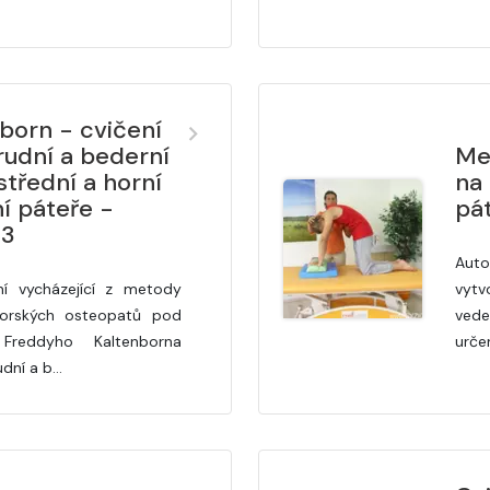
born - cvičení
rudní a bederní
Me
střední a horní
na 
í páteře -
pá
L3
Auto
ní vycházející z metody
vytv
norských osteopatů pod
ved
Freddyho Kaltenborna
urče
udní a b…