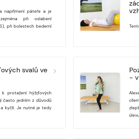
zá
vz
na napřímení páteře a je
zejména při oslabení
S), při bolestech bederní
Tent
ových svalů ve
Po
- 
 k protažení hýžďových
Alex
ají často jedním z důvodů
cíle
a kyčlí. Je nutné je tedy
zlep
úlev