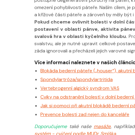
postupné degenerativní poruchy na páteři, kte
omezení pohyblivosti páteře. Naším cílem, je 
a křížové části páteře a zároveň by měly být 
Pokud chceme ovlivnit bolesti v dolní čás
postavení v oblasti pánve, aktivita pánevn
svalová hra v oblasti kyčelního kloubu.
Pr
svalstvu, ale je nutné upravit celkové postave
záda ignorovali a přecházeli jejich varovné sig
Více informací naleznete v našich článcíc
Blokáda bederní páteře („houser“), akutní 
Spondylartróza/spondylartritida
Vertebrogenní algický syndrom VAS
Cviky na odstranění bolestí v dolní bederní p
Jak si pomoci při akutní blokádě bederní p
Prevence bolesti zad nejen do kanceláře
Doporučujeme
také naše
masáže
, napříkla
systém - cvičení podle MUDr. Smíška
.