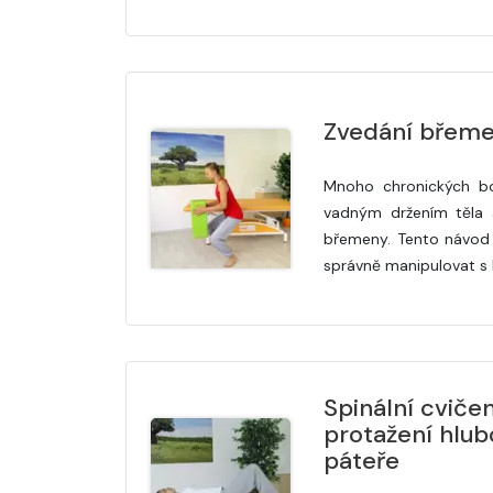
Zvedání břem
Mnoho chronických bo
vadným držením těla 
břemeny. Tento návod 
správně manipulovat s
Spinální cvičen
protažení hlub
páteře