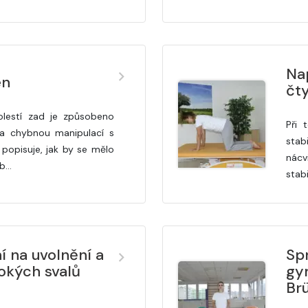
Na
en
čt
lestí zad je způsobeno
Při 
a chybnou manipulací s
stab
popisuje, jak by se mělo
nácv
 b…
stabi
í na uvolnění a
Sp
okých svalů
gy
Br