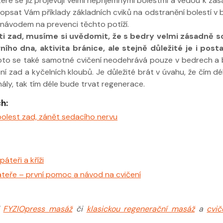
ré se již projevují velmi nepříjemnými bolestmi a vedou k zá
popsat Vám příklady základních cviků na odstranění bolestí v 
i návodem na prevenci těchto potíží.
ti zad, musíme si uvědomit, že s bedry velmi zásadně so
ího dna, aktivita bránice, ale stejně důležité je i post
oto se také samotné cvičení neodehrává pouze v bedrech a 
ní zad a kyčelních kloubů. Je důležité brát v úvahu, že čím dé
nály, tak tím déle bude trvat regenerace.
h:
bolest zad, zánět sedacího nervu
áteři a kříži
áteře – první pomoc a návod na cvičení
d
FYZIOpress masáž
či
klasickou regenerační masáž
a
cvi