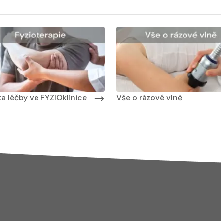
 masáží
Nabídka masáží
Nabídka léčby ve FYZIOklinice
a léčby ve FYZIOklinice
Vše o rázové vlně