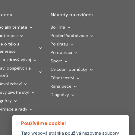
radna
Návody na cvičení
ciální témata
Bolí mě
ioterapie
Posílení/stabilizace
e o tělo a
Po úrazu
generace
Po operaci
i a zdravý vývoj
Sport
aví dospělých a
Cvičební pomůcky
iorů
Těhotenství
evní zdraví
Raná péče
avý životní styl
Diagnózy
agnózy
ormace a rady
Používáme cookie!
Tato webová stránka používá nezbytné soubory