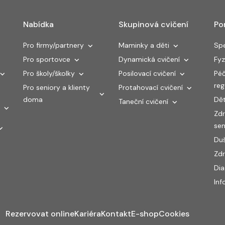
Nabídka
Skupinová cvičení
Po
Pro firmy/partnery
Maminky a děti
Spe
Pro sportovce
Dynamická cvičení
Fyz
Pro školy/školky
Posilovací cvičení
Péč
re
Pro seniory a klienty
Protahovací cvičení
doma
Dět
Taneční cvičení
Zdr
sen
Duš
Zdr
Di
Inf
Rezervovat online
Kariéra
Kontakt
E-shop
Cookies