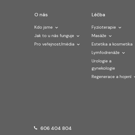
O nás
Léčba
Kdo jsme
Fyzioterapie
Jak to u nás funguje
Masáže
Pro veřejnost/média
Estetika a kosmetika
Lymfodrenáže
Urologie a
gynekologie
Regenerace a hojení
606 404 804