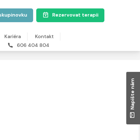
skupinovku
Rezervovat terapii
Kariéra
Kontakt
606 404 804
Napište nám