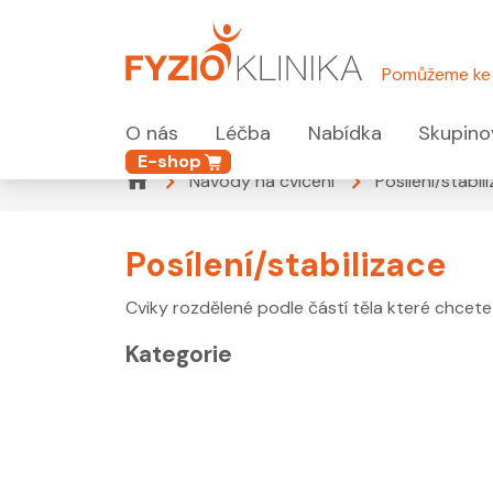
Pomůžeme ke 
O nás
Léčba
Nabídka
Skupino
E-shop
Návody na cvičení
Posílení/stabil
Posílení/stabilizace
Cviky rozdělené podle částí těla které chcete 
Kategorie