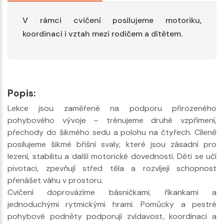
V rámci cvičení posilujeme motoriku,
koordinaci i vztah mezi rodičem a dítětem.
Popis:
Lekce jsou zaměřené na podporu přirozeného
pohybového vývoje – trénujeme druhé vzpřímení,
přechody do šikmého sedu a polohu na čtyřech. Cíleně
posilujeme šikmé břišní svaly, které jsou zásadní pro
lezení, stabilitu a další motorické dovednosti. Děti se učí
pivotaci, zpevňují střed těla a rozvíjejí schopnost
přenášet váhu v prostoru.
Cvičení doprovázíme básničkami, říkankami a
jednoduchými rytmickými hrami. Pomůcky a pestré
pohybové podněty podporují zvídavost, koordinaci a