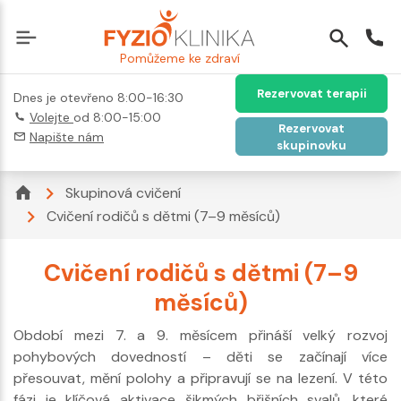
Pomůžeme ke zdraví
Rezervovat terapii
Dnes je otevřeno 8:00-16:30
Volejte
od 8:00-15:00
Rezervovat
Napište nám
skupinovku
Skupinová cvičení
Cvičení rodičů s dětmi (7–9 měsíců)
Cvičení rodičů s dětmi (7–9
měsíců)
Období mezi 7. a 9. měsícem přináší velký rozvoj
pohybových dovedností – děti se začínají více
přesouvat, mění polohy a připravují se na lezení. V této
fázi je klíčová aktivace šikmých břišních svalů, které