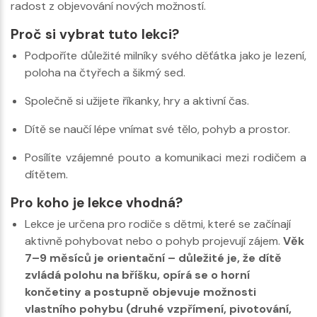
radost z objevování nových možností.
Proč si vybrat tuto lekci?
Podpoříte důležité milníky svého děťátka jako je lezení,
poloha na čtyřech a šikmý sed.
Společně si užijete říkanky, hry a aktivní čas.
Dítě se naučí lépe vnímat své tělo, pohyb a prostor.
Posílíte vzájemné pouto a komunikaci mezi rodičem a
dítětem.
Pro koho je lekce vhodná?
Lekce je určena pro rodiče s dětmi, které se začínají
aktivně pohybovat nebo o pohyb projevují zájem.
Věk
7–9 měsíců je orientační – důležité je, že dítě
zvládá polohu na bříšku, opírá se o horní
končetiny a postupně objevuje možnosti
vlastního pohybu (druhé vzpřímení, pivotování,