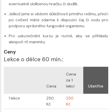
eventuelně oblíbenou hračku či dudlík.
Jelikož jsme si vědomi důležitosti pitného režimu, před i
po cvičení máte zdarma k dispozici čaj či vodu pro
podporu správného fungování organismu.
Pro uskutečnění kurzu je nutné, aby se přihlásily
alespoň tři maminky.
Ceny
Lekce o délce 60 min.:
Cena
za 1
Cena
lekci
Ušetříte
1 lekce
250
250
Kč
Kč