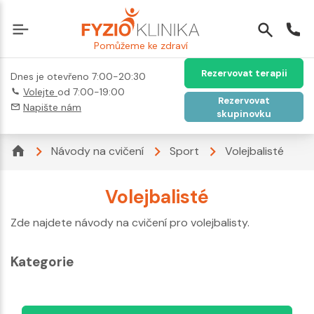
Pomůžeme ke zdraví
Rezervovat terapii
Dnes je otevřeno 7:00-20:30
Volejte
od 7:00-19:00
Rezervovat
Napište nám
skupinovku
Návody na cvičení
Sport
Volejbalisté
Volejbalisté
Zde najdete návody na cvičení pro volejbalisty.
Kategorie