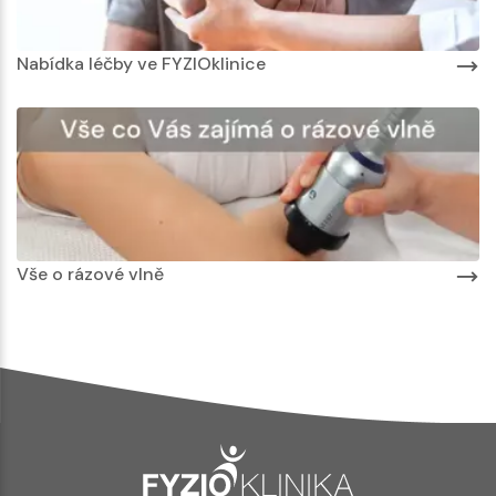
Nabídka léčby ve FYZIOklinice
Vše o rázové vlně