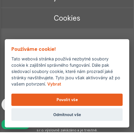
Cookies
Používáme cookie!
Tato webová stránka používá nezbytné soubory
cookie k zajištění správného fungování. Dále pak
sledovací soubory cookie, které nám prozradí jaké
Ordinace roku
Rehabilitační ordinace
stránky navštěvujete. Tyto jsou však aktivovány až po
2. místo – 2017/2019
vašem potvrzení.
Vybrat
3. místo – 2018
Povolit vše
Copyright © 2011–2026 FYZIOklinika s.r.o.
Machkova 1642/2, Praha 4, Jižní Město – Chodov
Všechna práva vyhrazena. Jakékoliv užití obsahu či jeho částí
Odmítnout vše
včetně převzetí, šíření či dalšího zpřístupňování článků,
NAVÍC
fotografií, grafiky a videí veřejnosti je bez souhlasu FYZIOklinika
s.r.o. výslovně zakázáno a je trestné.