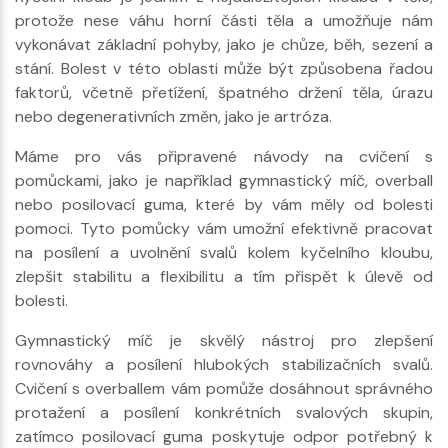
protože nese váhu horní části těla a umožňuje nám
vykonávat základní pohyby, jako je chůze, běh, sezení a
stání. Bolest v této oblasti může být způsobena řadou
faktorů, včetně přetížení, špatného držení těla, úrazu
nebo degenerativních změn, jako je artróza.
Máme pro vás připravené návody na cvičení s
pomůckami, jako je například gymnastický míč, overball
nebo posilovací guma, které by vám měly od bolesti
pomoci. Tyto pomůcky vám umožní efektivně pracovat
na posílení a uvolnění svalů kolem kyčelního kloubu,
zlepšit stabilitu a flexibilitu a tím přispět k úlevě od
bolesti.
Gymnastický míč je skvělý nástroj pro zlepšení
rovnováhy a posílení hlubokých stabilizačních svalů.
Cvičení s overballem vám pomůže dosáhnout správného
protažení a posílení konkrétních svalových skupin,
zatímco posilovací guma poskytuje odpor potřebný k