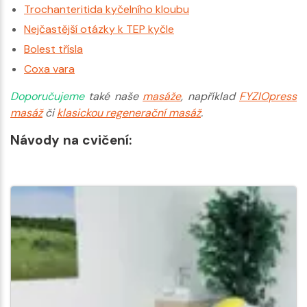
Trochanteritida kyčelního kloubu
Nejčastější otázky k TEP kyčle
Bolest třísla
Coxa vara
Doporučujeme
také naše
masáže
, například
FYZIOpress
masáž
či
klasickou regenerační masáž
.
Návody na cvičení: