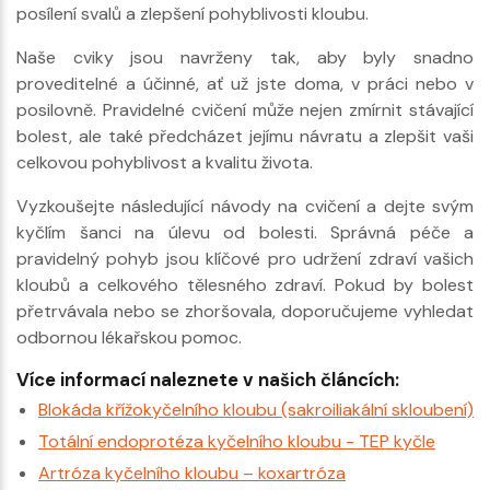
posílení svalů a zlepšení pohyblivosti kloubu.
Naše cviky jsou navrženy tak, aby byly snadno
proveditelné a účinné, ať už jste doma, v práci nebo v
posilovně. Pravidelné cvičení může nejen zmírnit stávající
bolest, ale také předcházet jejímu návratu a zlepšit vaši
celkovou pohyblivost a kvalitu života.
Vyzkoušejte následující návody na cvičení a dejte svým
kyčlím šanci na úlevu od bolesti. Správná péče a
pravidelný pohyb jsou klíčové pro udržení zdraví vašich
kloubů a celkového tělesného zdraví. Pokud by bolest
přetrvávala nebo se zhoršovala, doporučujeme vyhledat
odbornou lékařskou pomoc.
Více informací naleznete v našich článcích:
Blokáda křížokyčelního kloubu (sakroiliakální skloubení)
Totální endoprotéza kyčelního kloubu - TEP kyčle
Artróza kyčelního kloubu – koxartróza