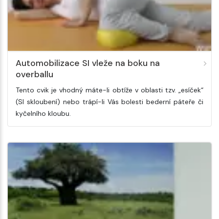
Automobilizace SI vleže na boku na
overballu
Tento cvik je vhodný máte-li obtíže v oblasti tzv. „esíček“
(SI skloubení) nebo trápí-li Vás bolesti bederní páteře či
kyčelního kloubu.