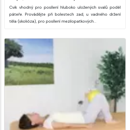
Cvik vhodný pro posílení hluboko uložených svalů podél
páteře. Provádějte při bolestech zad, u vadného držení
těla (skolióza), pro posílení mezilopatkových…