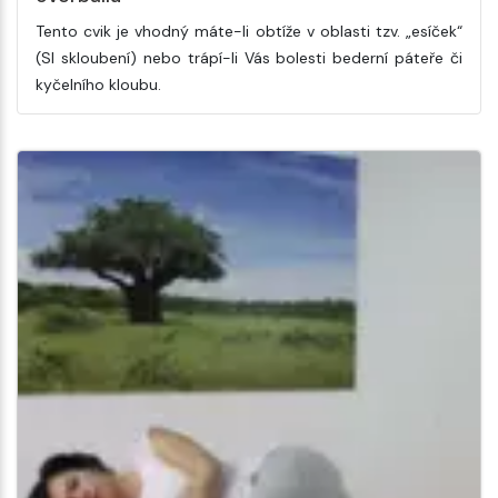
Tento cvik je vhodný máte-li obtíže v oblasti tzv. „esíček“
(SI skloubení) nebo trápí-li Vás bolesti bederní páteře či
kyčelního kloubu.