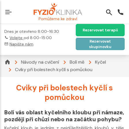
Pomůžeme ke zdraví
Rezervovat terapii
Dnes je otevřeno 8:00-16:30
Volejte
od 8:00-15:00
Rezervovat
Napište nám
skupinovku
Návody na cvičení
Bolí mě
Kyčel
Cviky při bolestech kyčlí s pomůckou
Cviky při bolestech kyčlí s
pomůckou
Bolí vás oblast kyčelního kloubu při námaze,
později při chůzi nebo na začátku pohybu?
Kyčelní kloub je jedním z nejdůležitějších kloubů v těle,