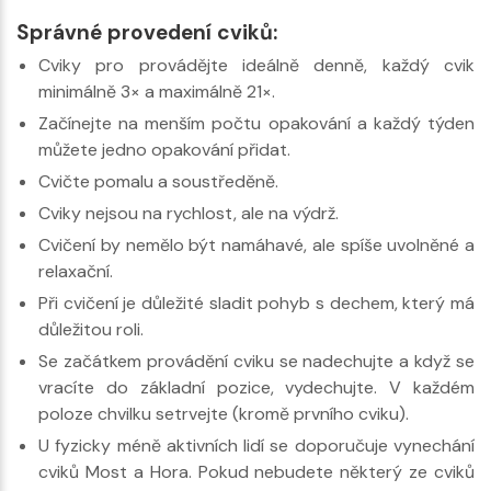
Správné provedení cviků:
Cviky pro provádějte ideálně denně, každý cvik
minimálně 3× a maximálně 21×.
Začínejte na menším počtu opakování a každý týden
můžete jedno opakování přidat.
Cvičte pomalu a soustředěně.
Cviky nejsou na rychlost, ale na výdrž.
Cvičení by nemělo být namáhavé, ale spíše uvolněné a
relaxační.
Při cvičení je důležité sladit pohyb s dechem, který má
důležitou roli.
Se začátkem provádění cviku se nadechujte a když se
vracíte do základní pozice, vydechujte. V každém
poloze chvilku setrvejte (kromě prvního cviku).
U fyzicky méně aktivních lidí se doporučuje vynechání
cviků Most a Hora. Pokud nebudete některý ze cviků