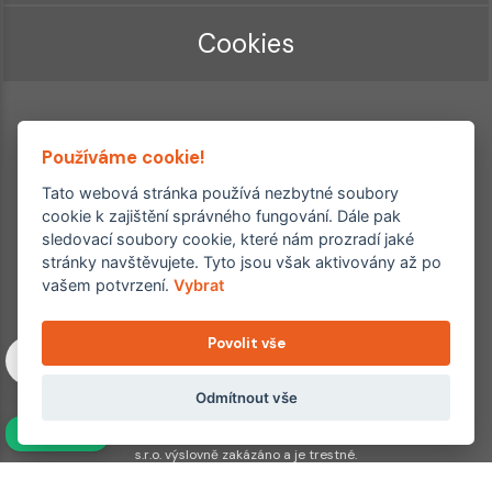
Cookies
Používáme cookie!
Tato webová stránka používá nezbytné soubory
cookie k zajištění správného fungování. Dále pak
sledovací soubory cookie, které nám prozradí jaké
Ordinace roku
Rehabilitační ordinace
stránky navštěvujete. Tyto jsou však aktivovány až po
2. místo – 2017/2019
vašem potvrzení.
Vybrat
3. místo – 2018
Povolit vše
Copyright © 2011–2026 FYZIOklinika s.r.o.
Machkova 1642/2, Praha 4, Jižní Město – Chodov
Všechna práva vyhrazena. Jakékoliv užití obsahu či jeho částí
Odmítnout vše
včetně převzetí, šíření či dalšího zpřístupňování článků,
NAVÍC
fotografií, grafiky a videí veřejnosti je bez souhlasu FYZIOklinika
s.r.o. výslovně zakázáno a je trestné.