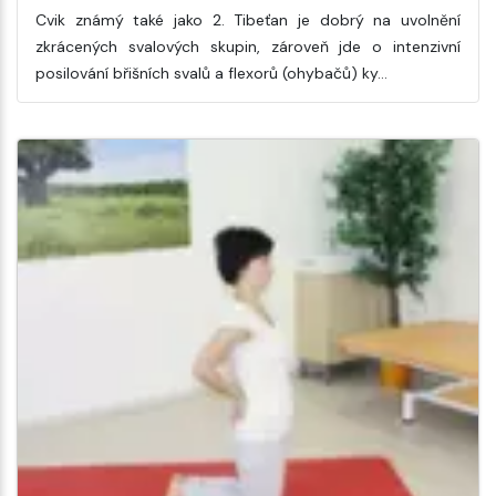
Cvik známý také jako 2. Tibeťan je dobrý na uvolnění
zkrácených svalových skupin, zároveň jde o intenzivní
posilování břišních svalů a flexorů (ohybačů) ky…