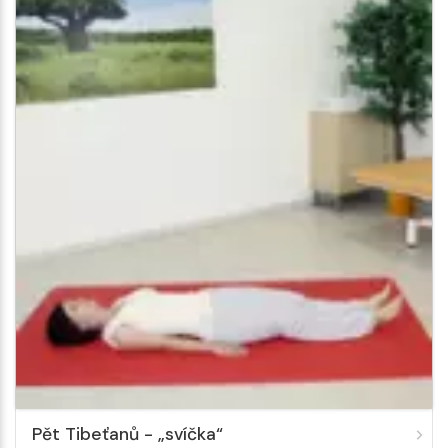
Pět Tibeťanů - „svíčka“