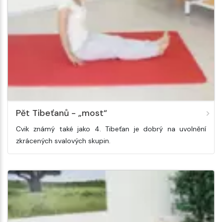
Pět Tibeťanů - „most“
Cvik známý také jako 4. Tibeťan je dobrý na uvolnění
zkrácených svalových skupin.