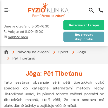
Pomůžeme ke zdraví
Rezervovat terapii
Dnes je otevřeno 8:00-16:30
Volejte
od 8:00-15:00
Rezervovat
Napište nám
skupinovku
Návody na cvičení
Sport
Jóga
Pět Tibeťanů
Jóga: Pět Tibeťanů
Tato sestava obsahuje sérii pěti tibetských cviků
spadající do kategorie alternativní metody léčby.
Historikové uvádí, že původ tohoto cvičení pochází od
tibetských mnichů, kteří věřili, že tato sestava má
blahodárné účinky a zajišťuje věčné mládí.