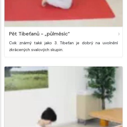
Pět Tibeťanů - „půlměsíc“
Cvik známý také jako 3. Tibeťan je dobrý na uvolnění
zkrácených svalových skupin.