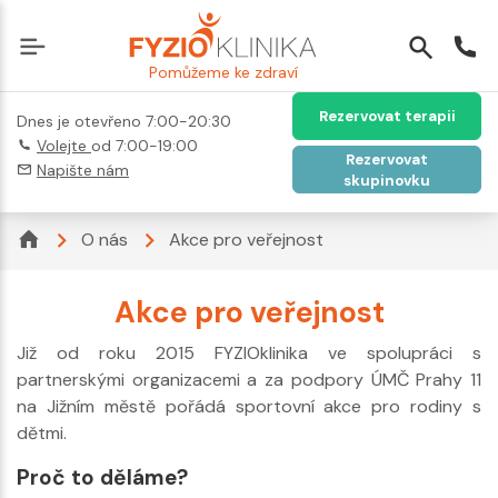
Pomůžeme ke zdraví
Rezervovat terapii
Dnes je otevřeno 7:00-20:30
Volejte
od 7:00-19:00
Rezervovat
Napište nám
skupinovku
O nás
Akce pro veřejnost
Akce pro veřejnost
Již od roku 2015 FYZIOklinika ve spolupráci s
partnerskými organizacemi a za podpory ÚMČ Prahy 11
na Jižním městě pořádá sportovní akce pro rodiny s
dětmi.
Proč to děláme?