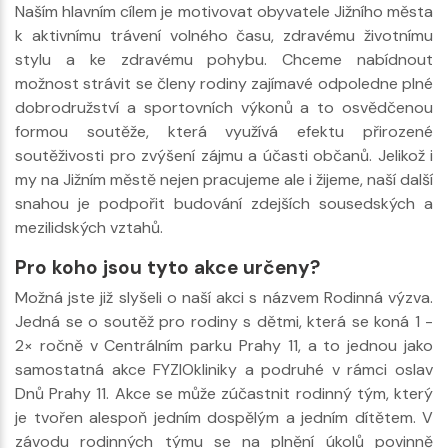
Naším hlavním cílem je motivovat obyvatele Jižního města
k aktivnímu trávení volného času, zdravému životnímu
stylu a ke zdravému pohybu. Chceme nabídnout
možnost strávit se členy rodiny zajímavé odpoledne plné
dobrodružství a sportovních výkonů a to osvědčenou
formou soutěže, která využívá efektu přirozené
soutěživosti pro zvýšení zájmu a účasti občanů. Jelikož i
my na Jižním městě nejen pracujeme ale i žijeme, naší další
snahou je podpořit budování zdejších sousedských a
mezilidských vztahů.
Pro koho jsou tyto akce určeny?
Možná jste již slyšeli o naší akci s názvem Rodinná výzva.
Jedná se o soutěž pro rodiny s dětmi, která se koná 1 -
2× ročně v Centrálním parku Prahy 11, a to jednou jako
samostatná akce FYZIOkliniky a podruhé v rámci oslav
Dnů Prahy 11. Akce se může zúčastnit rodinný tým, který
je tvořen alespoň jedním dospělým a jedním dítětem. V
závodu rodinných týmu se na plnění úkolů povinně