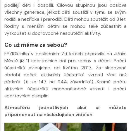
podílejí děti i dospělí. Cílovou skupinou jsou doslova
všechny generace, jelikož děti soutěží v týmu se svými
rodiči a nezřídka i prarodiči. Děti mohou soutěžit od 3 let.
Rodiny s menšími dětmi se mohou také zúčastnit a
vyzkoušet si doprovodné nesoutěžní aktivity.
Co už máme za sebou?
FYZIOklinika v posledních 7ti letech připravila na Jižním
Městě již 11 sportovních dní pro rodiny s dětmi. Počet
účastníků evidujeme od května 2017. Za sledované
období počet aktivních účastníků vzrostl více než
pětkrát (tj ze 147 na 944 závodníků). Kromě počtu
aktivních účastníků mnohonásobně vzrostl i počet
sportovních disciplín.
Atmosféru jednotlivých akcí si můžete
připomenout na následujících videích: