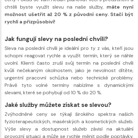
chtěli byste využít slevu na naše služby,
máte nyní
možnost ušetřit až 20 % z původní ceny. Stačí být
rychlí a přizpůsobiví!
Jak fungují slevy na poslední chvíli?
Sleva na poslední chvíli je ideální pro ty z vás, kteří jsou
schopni reagovat rychle a využít termín, který se náhle
uvolní. Klienti často zruší svůj termín na poslední chvíli
kvůli nečekaným okolnostem, jako je nevolnost dítěte,
urgentní pracovní schůzka nebo technické problémy.
Právě tyto volné termíny nabízíme s dynamickými
slevami, které se pohybují od 10 % do 20 %.
Jaké služby můžete získat se slevou?
Zvýhodněné ceny se týkají širokého spektra našich
fyzioterapeutických, masérských a kosmetických služeb.
Výše slevy a dostupnost služeb závisí na aktuální
provozní situaci a může se rychle měnit podle poptávky.