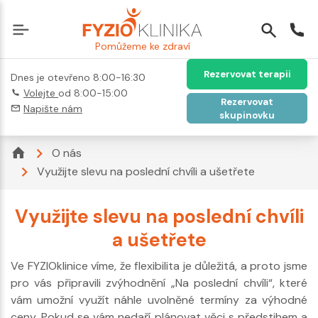
Pomůžeme ke zdraví
Rezervovat terapii
Dnes je otevřeno 8:00-16:30
Volejte
od 8:00-15:00
Rezervovat
Napište nám
skupinovku
O nás
Využijte slevu na poslední chvíli a ušetřete
Využijte slevu na poslední chvíli
a ušetřete
Ve FYZIOklinice víme, že flexibilita je důležitá, a proto jsme
pro vás připravili zvýhodnění „Na poslední chvíli“, které
vám umožní využít náhle uvolněné termíny za výhodné
ceny. Pokud se vám nedaří plánovat věci s předstihem a