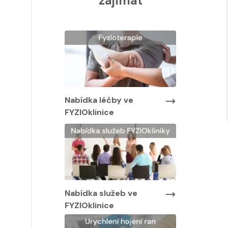
zajímat
Nabídka lé
FYZIOklinic
y ve
Nabídka léčby ve
FYZIOklinice
Nabídka služeb ve
FYZIOklinice