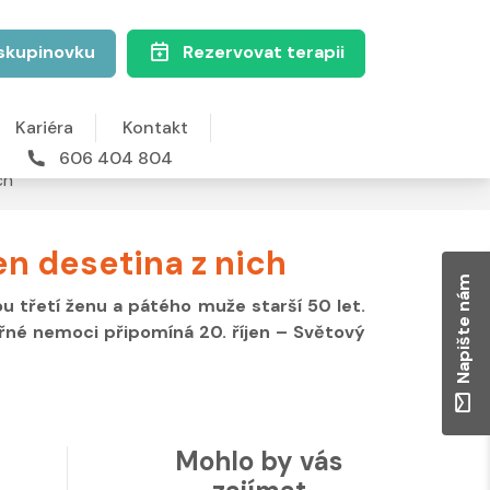
skupinovku
Rezervovat terapii
Kariéra
Kontakt
606 404 804
ch
n desetina z nich
Napište nám
u třetí ženu a pátého muže starší 50 let.
eřné nemoci připomíná 20. říjen – Světový
Mohlo by vás