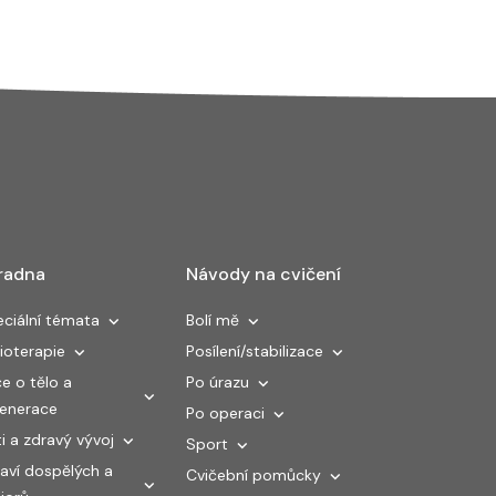
radna
Návody na cvičení
ciální témata
Bolí mě
ioterapie
Posílení/stabilizace
e o tělo a
Po úrazu
generace
Po operaci
i a zdravý vývoj
Sport
aví dospělých a
Cvičební pomůcky