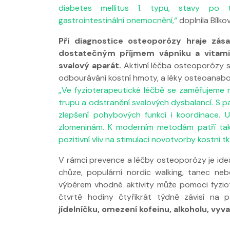
diabetes mellitus 1. typu, stavy po t
gastrointestinální onemocnění,“
doplnila Bílko
Při diagnostice osteoporózy hraje zá
dostatečným příjmem vápníku a vitamin
svalový aparát.
Aktivní léčba osteoporózy sp
odbourávání kostní hmoty, a léky osteoanabol
„Ve fyzioterapeutické léčbě se zaměřujeme n
trupu a odstranění svalových dysbalancí. S p
zlepšení pohybových funkcí i koordinace. 
zlomeninám. K moderním metodám patří také
pozitivní vliv na stimulaci novotvorby kostní 
V rámci prevence a léčby osteoporózy je ideál
chůze, populární nordic walking, tanec nebo
výběrem vhodné aktivity může pomoci fyziot
čtvrtě hodiny čtyřikrát týdně závisí na p
jídelníčku, omezení kofeinu, alkoholu, vyv