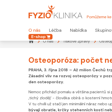
Pomůžeme ke 
O nás
Léčba
Nabídka
Skupino
E-shop
O nás
Tiskové zprávy
Osteop
Osteoporóza: počet ne
PRAHA, 3. října 2018 – Až milion Čechů t
Zásadní vliv na rozvoj osteoporózy v poz
den osteoporózy.
Nemoc přichází pomalu a většina pacientů si p
‚tichý zloděj‘ - člověka obírá o kosterní hm
V tu chvíli už stačí jen minimální náraz nebo 
bývají obratle, krčky stehenních kostí neb