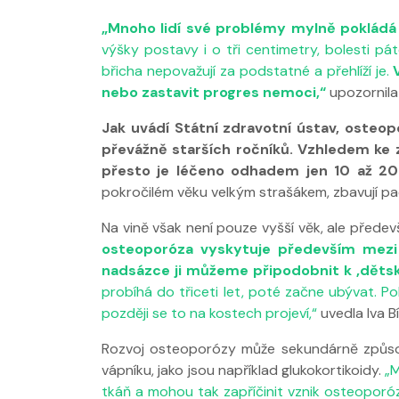
„Mnoho lidí své problémy mylně pokládá 
výšky postavy i o tři centimetry, bolesti p
břicha nepovažují za podstatné a přehlíží je.
nebo zastavit progres nemoci,“
upozornila 
Jak uvádí Státní zdravotní ústav, osteo
Nabídka léčby
převážně starších ročníků. Vzhledem ke 
FYZIOklinice
přesto je léčeno odhadem jen 10 až 
pokročilém věku velkým strašákem, zbavují paci
Na vině však není pouze vyšší věk, ale přede
osteoporóza vyskytuje především mezi 
nadsázce ji můžeme připodobnit k ‚děts
probíhá do třiceti let, poté začne ubývat. Po
později se to na kostech projeví,“
uvedla Iva Bí
Rozvoj osteoporózy může sekundárně způsobo
vápníku, jako jsou například glukokortikoidy.
„M
tkáň a mohou tak zapříčinit vznik osteoporózy