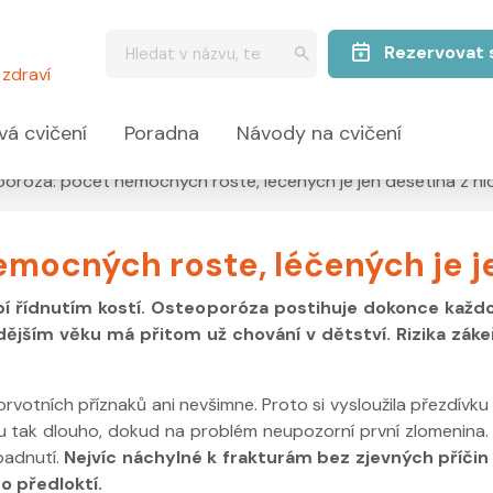
Rezervovat 
zdraví
vá cvičení
Poradna
Návody na cvičení
oróza: počet nemocných roste, léčených je jen desetina z ni
mocných roste, léčených je je
rpí řídnutím kostí. Osteoporóza postihuje dokonce každo
dějším věku má přitom už chování v dětství. Rizika zák
rvotních příznaků ani nevšimne. Proto si vysloužila přezdívku
otu tak dlouho, dokud na problém neupozorní první zlomenina.
upadnutí.
Nejvíc náchylné k frakturám bez zjevných příčin
o předloktí.