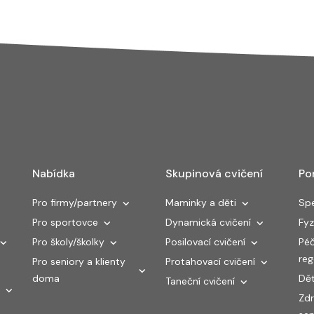
Nabídka
Skupinová cvičení
Po
Pro firmy/partnery
Maminky a děti
Spe
Pro sportovce
Dynamická cvičení
Fyz
Pro školy/školky
Posilovací cvičení
Péč
re
Pro seniory a klienty
Protahovací cvičení
doma
Dět
Taneční cvičení
Zdr