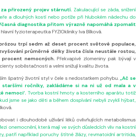
za přirozený projev stárnutí.
Zakulacující se záda, snížení
áteře a dlouhých kostí nebo potíže při hlubokém nádechu do
Včasná diagnostika přitom výrazně napomáhá zpomalit
hlavní fyzioterapeutka FYZIOkliniky Iva Bílková.
porózou trpí sedm až deset procent světové populace,
 ve
Nabídka léčby ve
zvyšování průměrné délky života čísla neustále rostou,
FYZIOklinice
20 procent nemocných.
Překvapivé zlomeniny pak bývají v
Nabídka léčb
enty soběstačnosti a velmi snižují kvalitu života.
FYZIOklinice
vším špatný životní styl v čele s nedostatkem pohybu.
„Ač se
staršími ročníky, zakládáme si na ni už od mala a v
ké nemoci‘.
Tvorba kostní hmoty a kosterního aparátu totiž
kud jsme se jako děti a během dospívání nebyli zvyklí hýbat,
lková.
vat i dlouhodobé užívání léků ovlivňujících metabolismus
ezi onemocnění, která mají ve svých důsledcích vliv na kostní
, patří například poruchy štítné žlázy, revmatoidní artritida,