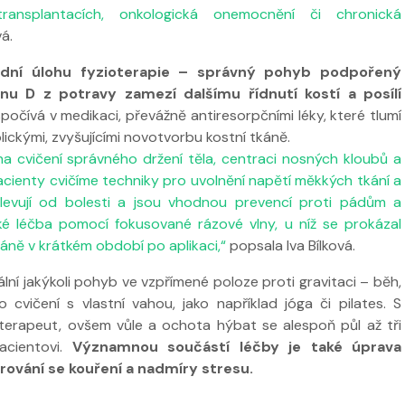
ransplantacích, onkologická onemocnění či chronická
vá.
sadní úlohu fyzioterapie – správný pohyb podpořený
u D z potravy zamezí dalšímu řídnutí kostí a posílí
očívá v medikaci, převážně antiresorpčními léky, které tlumí
ickými, zvyšujícími novotvorbu kostní tkáně.
a cvičení správného držení těla, centraci nosných kloubů a
acienty cvičíme techniky pro uvolnění napětí měkkých tkání a
Ulevují od bolesti a jsou vhodnou prevencí proti pádům a
 léčba pomocí fokusované rázové vlny, u níž se prokázal
tkáně v krátkém období po aplikaci,“
popsala Iva Bílková.
ní jakýkoli pohyb ve vzpřímené poloze proti gravitaci – běh,
 cvičení s vlastní vahou, jako například jóga či pilates. S
erapeut, ovšem vůle a ochota hýbat se alespoň půl až tři
acientovi.
Významnou součástí léčby je také úprava
arování se kouření a nadmíry stresu.