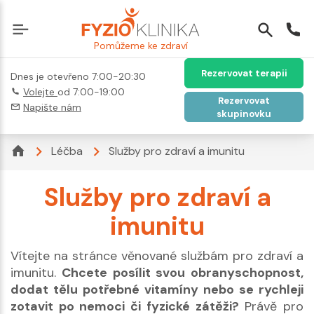
Pomůžeme ke zdraví
Rezervovat terapii
Dnes je otevřeno 7:00-20:30
Volejte
od 7:00-19:00
Rezervovat
Napište nám
skupinovku
Léčba
Služby pro zdraví a imunitu
Služby pro zdraví a
imunitu
Vítejte na stránce věnované službám pro zdraví a
imunitu.
Chcete posílit svou obranyschopnost,
dodat tělu potřebné vitamíny nebo se rychleji
zotavit po nemoci či fyzické zátěži?
Právě pro