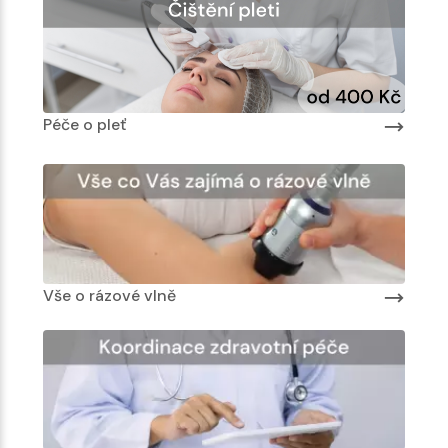
Péče o pleť
P
Vše o rázové vlně