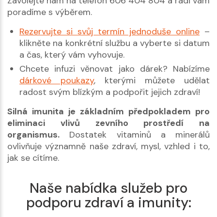
Zavolejte nám na telefon 606 404 804 a rádi vám
poradíme s výběrem.
Rezervujte si svůj termín jednoduše online
–
klikněte na konkrétní službu a vyberte si datum
a čas, který vám vyhovuje.
Chcete infuzi věnovat jako dárek? Nabízíme
dárkové poukazy
, kterými můžete udělat
radost svým blízkým a podpořit jejich zdraví!
Silná imunita je základním předpokladem pro
eliminaci vlivů zevního prostředí na
organismus.
Dostatek vitaminů a minerálů
ovlivňuje významně naše zdraví, mysl, vzhled i to,
jak se cítíme.
Naše nabídka služeb pro
podporu zdraví a imunity: