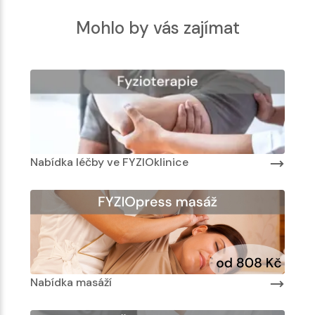
Mohlo by vás zajímat
Nabídka léčby ve FYZIOklinice
Na
Nabídka masáží
N