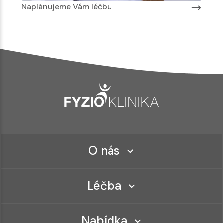
Naplánujeme Vám léčbu
O nás
Léčba
Nabídka