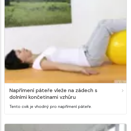
Napřímení páteře vleže na zádech s
dolními končetinami vzhůru
Tento cvik je vhodný pro napřímení páteře.