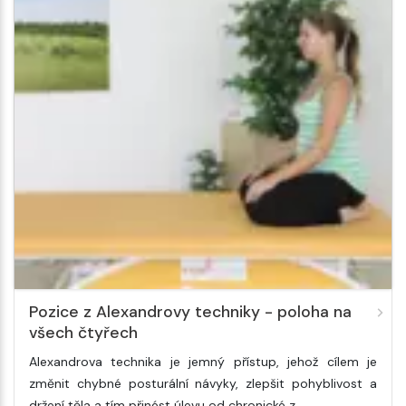
Pozice z Alexandrovy techniky - poloha na
všech čtyřech
Alexandrova technika je jemný přístup, jehož cílem je
změnit chybné posturální návyky, zlepšit pohyblivost a
držení těla a tím přinést úlevu od chronické z…