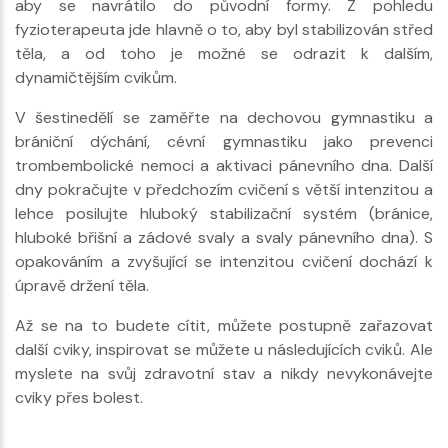
aby se navrátilo do původní formy. Z pohledu
fyzioterapeuta jde hlavně o to, aby byl stabilizován střed
těla, a od toho je možné se odrazit k dalším,
dynamičtějším cvikům.
V šestinedělí se zaměřte na dechovou gymnastiku a
brániční dýchání, cévní gymnastiku jako prevenci
trombembolické nemoci a aktivaci pánevního dna. Další
dny pokračujte v předchozím cvičení s větší intenzitou a
lehce posilujte hluboký stabilizační systém (bránice,
hluboké břišní a zádové svaly a svaly pánevního dna). S
opakováním a zvyšující se intenzitou cvičení dochází k
úpravě držení těla.
Až se na to budete cítit, můžete postupně zařazovat
další cviky, inspirovat se můžete u následujících cviků. Ale
myslete na svůj zdravotní stav a nikdy nevykonávejte
cviky přes bolest.