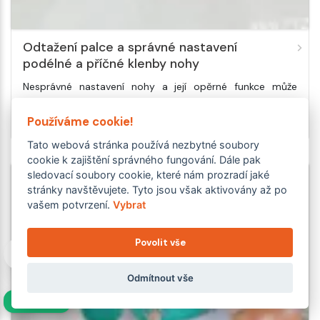
Odtažení palce a správné nastavení
podélné a příčné klenby nohy
Nesprávné nastavení nohy a její opěrné funkce může
zapříčinit i zdánlivě nesouvisející potíže jak v oblasti
Používáme cookie!
dolních končetin, tak v nastavení celého těla.…
Tato webová stránka používá nezbytné soubory
cookie k zajištění správného fungování. Dále pak
sledovací soubory cookie, které nám prozradí jaké
stránky navštěvujete. Tyto jsou však aktivovány až po
vašem potvrzení.
Vybrat
Povolit vše
Odmítnout vše
NAVÍC