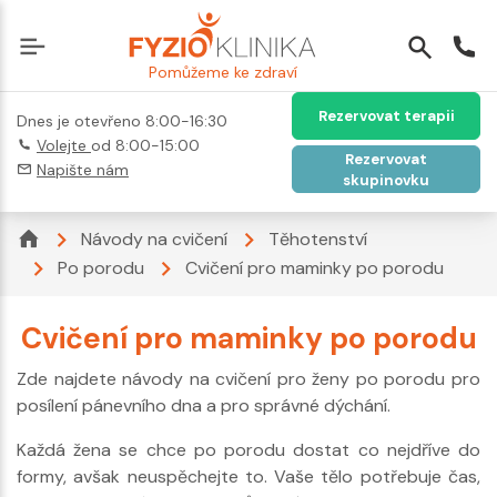
Pomůžeme ke zdraví
Rezervovat terapii
Dnes je otevřeno 8:00-16:30
Volejte
od 8:00-15:00
Rezervovat
Napište nám
skupinovku
Návody na cvičení
Těhotenství
Po porodu
Cvičení pro maminky po porodu
Cvičení pro maminky po porodu
Zde najdete návody na cvičení pro ženy po porodu pro
posílení pánevního dna a pro správné dýchání.
Každá žena se chce po porodu dostat co nejdříve do
formy, avšak neuspěchejte to. Vaše tělo potřebuje čas,