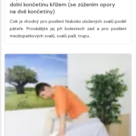
dolní končetinu křížem (se zúžením opory
na dvě končetiny)
Cvik je vhodný pro posílení hluboko uložených svalů podél
páteře. Provádějte jej při bolestech zad a pro posílení
mezilopatkových svalů, svalů paží, trupu…