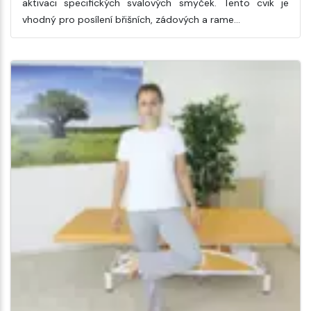
aktivaci specifických svalových smyček. Tento cvik je
vhodný pro posílení břišních, zádových a rame…