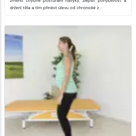
změnit chybné posturální návyky, zlepšit pohyblivost a
držení těla a tím přinést úlevu od chronické z…