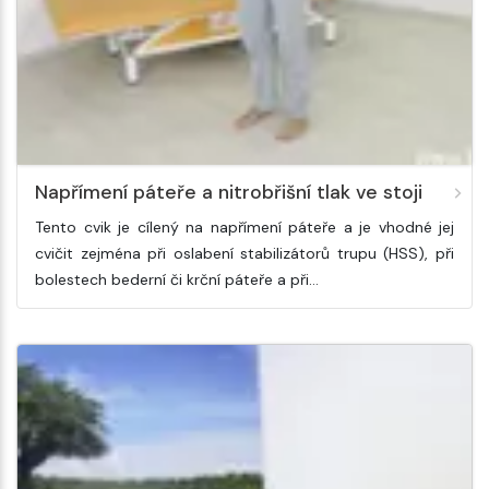
Napřímení páteře a nitrobřišní tlak ve stoji
Tento cvik je cílený na napřímení páteře a je vhodné jej
cvičit zejména při oslabení stabilizátorů trupu (HSS), při
bolestech bederní či krční páteře a při…