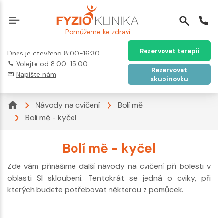
Pomůžeme ke zdraví
Rezervovat terapii
Dnes je otevřeno 8:00-16:30
Volejte
od 8:00-15:00
Rezervovat
Napište nám
skupinovku
Návody na cvičení
Bolí mě
Bolí mě - kyčel
Bolí mě - kyčel
Zde vám přinášíme další návody na cvičení při bolesti v
oblasti SI skloubení. Tentokrát se jedná o cviky, při
kterých budete potřebovat některou z pomůcek.