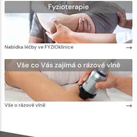
Nabídka léčby ve FYZIOklinice
Vše o rázové vlně