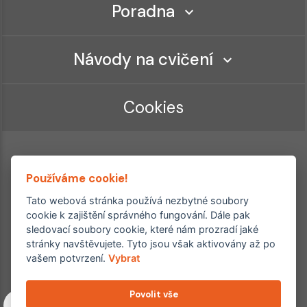
Poradna
Návody na cvičení
Cookies
Používáme cookie!
Tato webová stránka používá nezbytné soubory
cookie k zajištění správného fungování. Dále pak
sledovací soubory cookie, které nám prozradí jaké
Ordinace roku
Rehabilitační ordinace
stránky navštěvujete. Tyto jsou však aktivovány až po
2. místo – 2017/2019
vašem potvrzení.
Vybrat
3. místo – 2018
Povolit vše
Copyright © 2011–2026 FYZIOklinika s.r.o.