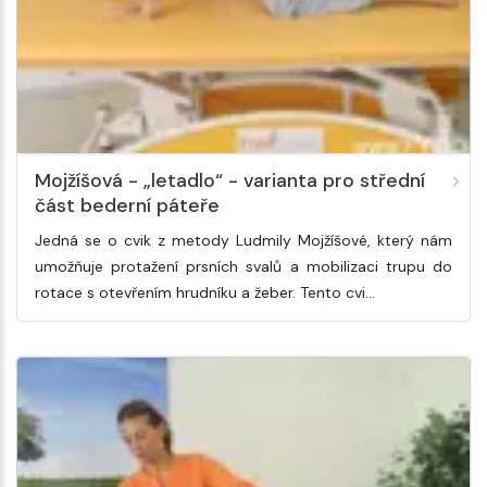
Mojžíšová - „letadlo“ - varianta pro střední
část bederní páteře
Jedná se o cvik z metody Ludmily Mojžíšové, který nám
umožňuje protažení prsních svalů a mobilizaci trupu do
rotace s otevřením hrudníku a žeber. Tento cvi…