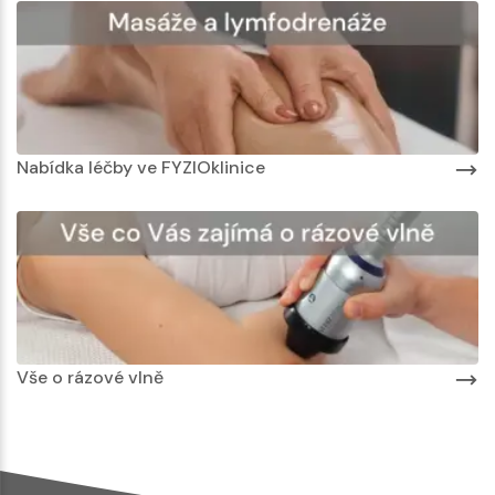
Nabídka léčby ve FYZIOklinice
Vše o rázové vlně