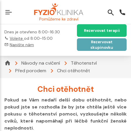
Pomůžeme ke zdraví
Rezervovat terapii
Dnes je otevřeno 8:00-16:30
Volejte
od 8:00-15:00
Rezervovat
Napište nám
skupinovku
Návody na cvičení
Těhotenství
Před porodem
Chci otěhotnět
Chci otěhotnět
Pokud se Vám nedaří delší dobu otěhotnět, nebo
pokud jste se rozhodla že by jste chtěla ještě více
pokusu o těhotenství pomoci, vyzkoušejte několik
cviků, které napomáhají při léčbě funkční ženské
neplodnosti.