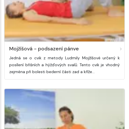
Mojžíšová - podsazení pánve
Jedná se o cvik z metody Ludmily Mojžíšové určený k
posílení břišních a hýžďových svalů. Tento cvik je vhodný
zejména při bolesti bederní části zad a kříže…