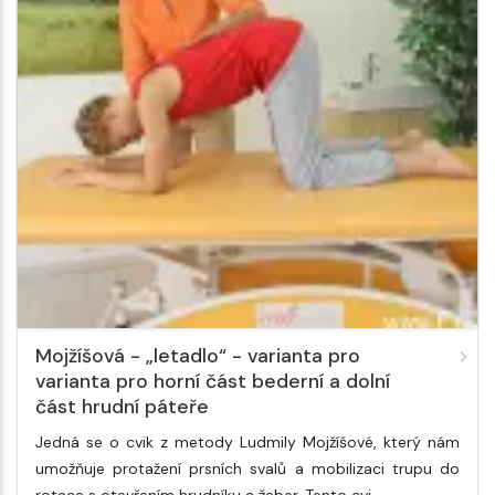
Mojžíšová - „letadlo“ - varianta pro
varianta pro horní část bederní a dolní
část hrudní páteře
Jedná se o cvik z metody Ludmily Mojžíšové, který nám
umožňuje protažení prsních svalů a mobilizaci trupu do
rotace s otevřením hrudníku a žeber. Tento cvi…