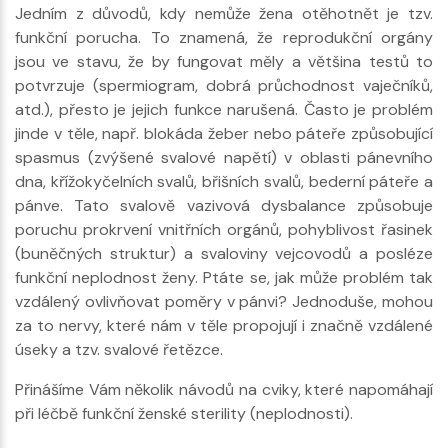
Jedním z důvodů, kdy nemůže žena otěhotnět je tzv.
funkční porucha. To znamená, že reprodukční orgány
jsou ve stavu, že by fungovat měly a většina testů to
potvrzuje (spermiogram, dobrá průchodnost vaječníků,
atd.), přesto je jejich funkce narušená. Často je problém
jinde v těle, např. blokáda žeber nebo páteře způsobující
spasmus (zvýšené svalové napětí) v oblasti pánevního
dna, křížokyčelních svalů, břišních svalů, bederní páteře a
pánve. Tato svalově vazivová dysbalance způsobuje
poruchu prokrvení vnitřních orgánů, pohyblivost řasinek
(buněčných struktur) a svaloviny vejcovodů a posléze
funkční neplodnost ženy. Ptáte se, jak může problém tak
vzdálený ovlivňovat poměry v pánvi? Jednoduše, mohou
za to nervy, které nám v těle propojují i značně vzdálené
úseky a tzv. svalové řetězce.
Přinášíme Vám několik návodů na cviky, které napomáhají
při léčbě funkční ženské sterility (neplodnosti).