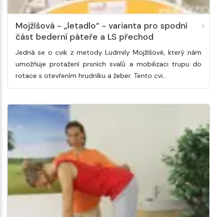
Mojžíšová - „letadlo“ - varianta pro spodní
část bederní páteře a LS přechod
Jedná se o cvik z metody Ludmily Mojžíšové, který nám
umožňuje protažení prsních svalů a mobilizaci trupu do
rotace s otevřením hrudníku a žeber. Tento cvi…