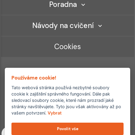
Poradna
Návody na cvičení
Cookies
Používáme cookie!
Tato webová stránka používá nezbytné soubory
cookie k zajištění správného fungování. Dále pak
sledovací soubory cookie, které nám prozradí jaké
Ordinace roku
Rehabilitační ordinace
stránky navštěvujete. Tyto jsou však aktivovány až po
2. místo – 2017/2019
vašem potvrzení.
Vybrat
3. místo – 2018
Povolit vše
Copyright © 2011–2026 FYZIOklinika s.r.o.