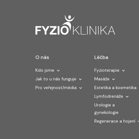
O nás
Léčba
Kdo jsme
Fyzioterapie
Jak to u nás funguje
Masáže
Pro veřejnost/média
Estetika a kosmetika
Lymfodrenáže
Urologie a
gynekologie
Regenerace a hojení