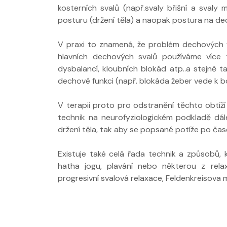
kosterních svalů (např.svaly břišní a svaly
posturu (držení těla) a naopak postura na de
V praxi to znamená, že problém dechových f
hlavních dechových svalů používáme více t
dysbalancí, kloubních blokád atp..a stejně 
dechové funkci (např. blokáda žeber vede k 
V terapii proto pro odstranění těchto obtíž
technik na neurofyziologickém podkladě dá
držení těla, tak aby se popsané potíže po čase
Existuje také celá řada technik a způsobů, 
hatha jogu, plavání nebo některou z rela
progresivní svalová relaxace, Feldenkreisova