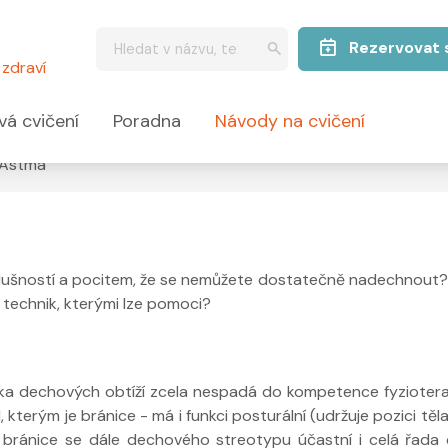
Rezervovat 
zdraví
vá cvičení
Poradna
Návody na cvičení
Astma
o dušností a pocitem, že se nemůžete dostatečně nadechnout?
h technik, kterými lze pomoci?
ika dechových obtíží zcela nespadá do kompetence fyzioter
kterým je bránice - má i funkci posturální (udržuje pozici těla
 bránice se dále dechového streotypu účastní i celá řada 