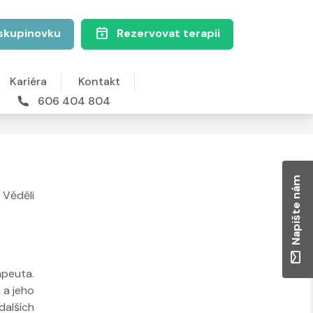
skupinovku
Rezervovat terapii
Kariéra
Kontakt
606 404 804
Napište nám
 Věděli
apeuta.
 a jeho
dalších