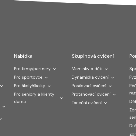
Nabídka
Skupinová cvičení
Po
Pro firmy/partnery
Maminky a děti
Spe
Pro sportovce
Dynamická cvičení
Fyz
Pro školy/školky
Posilovací cvičení
Péč
re
Pro seniory a klienty
Protahovací cvičení
doma
Dět
Taneční cvičení
Zdr
sen
Duš
Zdr