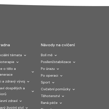
radna
Návody na cvičení
ciální témata
Bolí mě
ioterapie
Posílení/stabilizace
e o tělo a
Po úrazu
generace
Po operaci
i a zdravý vývoj
Sport
aví dospělých a
Cvičební pomůcky
iorů
Těhotenství
evní zdraví
Raná péče
avý životní styl