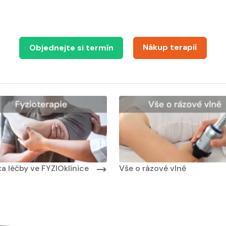
Nákup terapií
Objednejte si termín
 masáží
Nabídka masáží
Nabídka léčby ve FYZIOklinice
a léčby ve FYZIOklinice
Vše o rázové vlně