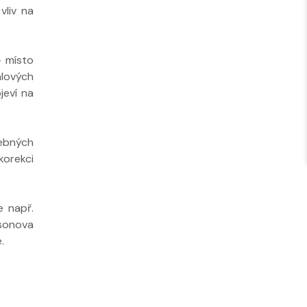
vliv na
- místo
alových
jeví na
čebných
korekci
e např.
bsonova
.