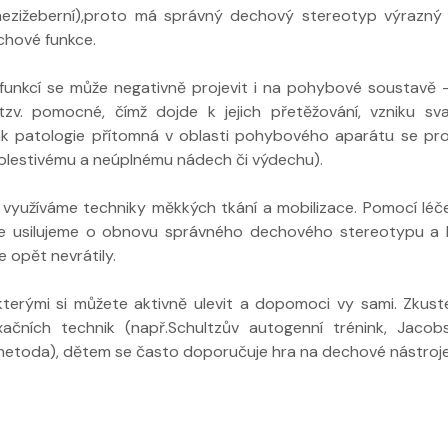
 mezižeberní),proto má správný dechový stereotyp výrazný 
chové funkce.
unkcí se může negativně projevit i na pohybové soustavě 
zv. pomocné, čímž dojde k jejich přetěžování, vzniku sv
tak patologie přítomná v oblasti pohybového aparátu se pro
bolestivému a neúplnému nádech či výdechu).
í využíváme techniky měkkých tkání a mobilizace. Pomocí lé
le usilujeme o obnovu správného dechového stereotypu a 
 opět nevrátily.
kterými si můžete aktivně ulevit a dopomoci vy sami. Zkust
xačních technik (např.Schultzův autogenní trénink, Jaco
 metoda), dětem se často doporučuje hra na dechové nástroje