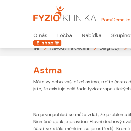
Pomůžeme ke 
O nás
Léčba
Nabídka
Skupino
E-shop
Návody na cvičení
Diagnózy
Astma
Máte vy nebo vaši blízcí astma, trpíte čast
jste, že existuje celá řada fyzioterapeutickýc
Na první pohled se může zdát, že problemat
Nicméně opak je pravdou. Hlavní dechový sval, 
části ve stále měnícím se prostředí). Kromě