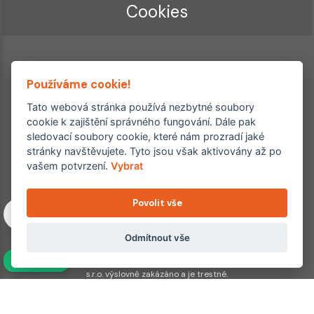
Cookies
Používáme cookie!
Tato webová stránka používá nezbytné soubory
cookie k zajištění správného fungování. Dále pak
sledovací soubory cookie, které nám prozradí jaké
Ordinace roku
Rehabilitační ordinace
stránky navštěvujete. Tyto jsou však aktivovány až po
2. místo – 2017/2019
vašem potvrzení.
Vybrat
3. místo – 2018
Povolit vše
Copyright © 2011–2026 FYZIOklinika s.r.o.
Machkova 1642/2, Praha 4, Jižní Město – Chodov
Všechna práva vyhrazena. Jakékoliv užití obsahu či jeho částí
Odmítnout vše
včetně převzetí, šíření či dalšího zpřístupňování článků,
NAVÍC
fotografií, grafiky a videí veřejnosti je bez souhlasu FYZIOklinika
s.r.o. výslovně zakázáno a je trestné.
Partnerské weby: