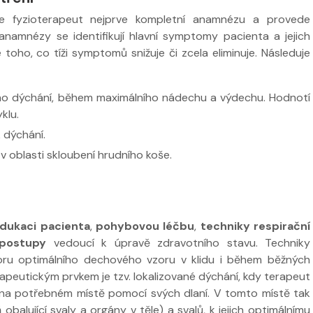
ere fyzioterapeut nejprve kompletní anamnézu a provede
anamnézy se identifikují hlavní symptomy pacienta a jejich
oho, co tíži symptomů snižuje či zcela eliminuje. Následuje
ého dýchání, během maximálního nádechu a výdechu. Hodnotí
klu.
k dýchání.
 v oblasti skloubení hrudního koše.
dukaci pacienta
,
pohybovou léčbu
,
techniky respirační
 postupy
vedoucí k úpravě zdravotního stavu. Techniky
poru optimálního dechového vzoru v klidu i během běžných
apeutickým prvkem je tzv. lokalizované dýchání, kdy terapeut
a na potřebném místě pomocí svých dlaní. V tomto místě tak
obalující svaly a orgány v těle) a svalů, k jejich optimálnímu