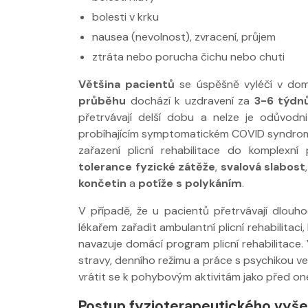
bolesti v krku
nausea (nevolnost), zvracení, průjem
ztráta nebo porucha čichu nebo chuti
Většina pacientů
se úspěšně vyléčí v do
průběhu
dochází k uzdravení za
3-6 týdn
přetrvávají delší dobu a nelze je odůvodn
probíhajícím symptomatickém COVID syndromu
zařazení plicní rehabilitace do komplexní
tolerance fyzické zátěže
,
svalová slabost
končetin
a
potíže s polykáním
.
V případě, že u pacientů přetrvávají dlouh
lékařem zařadit ambulantní plicní rehabilitac
navazuje domácí program plicní rehabilitace.
stravy, denního režimu a práce s psychikou v
vrátit se k pohybovým aktivitám jako před o
Postup fyzioterapeutického vyše