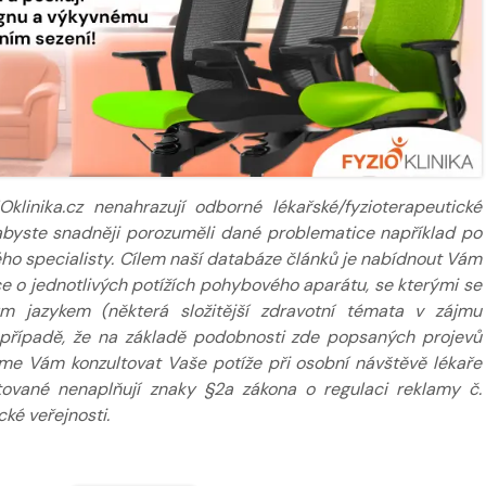
inika.cz nenahrazují odborné lékařské/fyzioterapeutické
k abyste snadněji porozuměli dané problematice například po
ého specialisty. Cílem naší databáze článků je nabídnout Vám
 o jednotlivých potížích pohybového aparátu, se kterými se
m jazykem (některá složitější zdravotní témata v zájmu
případě, že na základě podobnosti zde popsaných projevů
eme Vám konzultovat Vaše potíže při osobní návštěvě lékaře
tované nenaplňují znaky §2a zákona o regulaci reklamy č.
ké veřejnosti.