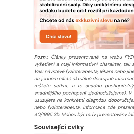
Pozn.:
Články prezentované na webu FYZIOkl
vyšetření a mají informativní charakter, ta
Vaší návštěvě fyzioterapeuta, lékaře nebo jin
na jednom místě aktuálně dostupné informace
můžete setkat, a to snadno pochopitelný
snadnějšího pochopení zjednodušujeme). V 
usuzujete na konkrétní diagnózu, doporučuj
nebo fyzioterapeuta. Informace zde prezen
40/1995 Sb. Mohou být tedy prezentovány laic
Související cviky