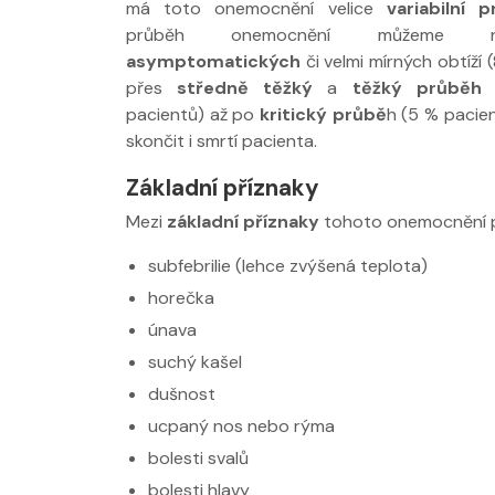
má toto onemocnění velice
variabilní p
průběh onemocnění můžeme r
asymptomatických
či velmi mírných obtíží 
přes
středně těžký
a
těžký průběh
n
pacientů) až po
kritický průbě
h (5 % pacie
skončit i smrtí pacienta.
Nabídka léčby ve
Nabídka léčby
Základní příznaky
FYZIOklinice
FYZIOklinice
Mezi
základní příznaky
tohoto onemocnění p
subfebrilie (lehce zvýšená teplota)
horečka
únava
suchý kašel
Nabídka masáží
Nabídka masá
dušnost
ucpaný nos nebo rýma
bolesti svalů
bolesti hlavy