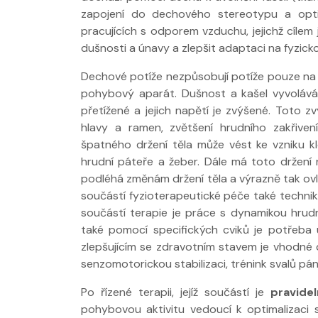
zapojení do dechového stereotypu a optima
pracujících s odporem vzduchu, jejichž cílem 
dušnosti a únavy a zlepšit adaptaci na fyzick
Dechové potíže nezpůsobují potíže pouze na 
pohybový aparát. Dušnost a kašel vyvoláv
přetížené a jejich napětí je zvýšené. Toto 
hlavy a ramen, zvětšení hrudního zakřiven
špatného držení těla může vést ke vzniku k
hrudní páteře a žeber. Dále má toto držení n
podléhá změnám držení těla a výrazně tak ov
součástí fyzioterapeutické péče také techniky
součástí terapie je práce s dynamikou hrudn
také pomocí specifických cviků je potřeba
zlepšujícím se zdravotním stavem je vhodné do
senzomotorickou stabilizaci, trénink svalů pá
Po řízené terapii, jejíž součástí je
pravide
pohybovou aktivitu vedoucí k optimalizaci s