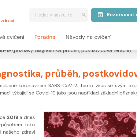
Rezervovat 
zdraví
vá cvičení
Poradna
Návody na cvičení
id-19 (příznaky, diagnostika, průběh, postkovidová terapie)
agnostika, průběh, postkovido
ůsobené koronavirem SARS-CoV-2. Tento virus se svým expa
rmací týkající se Covid-19 jako jsou například základní přízn
oce
2019
a dnes
 způsobem tato
ní našeho zdraví