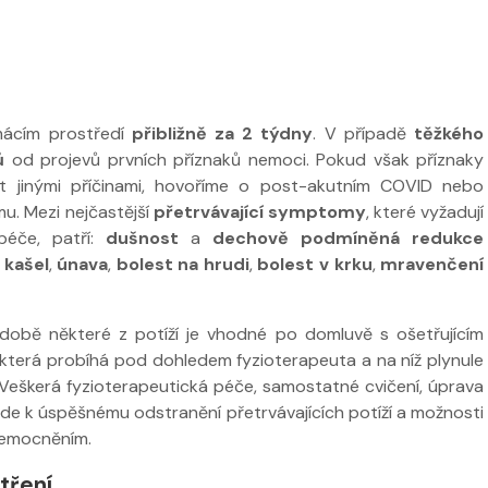
mácím prostředí
přibližně za 2 týdny
. V případě
těžkého
ů
od projevů prvních příznaků nemoci. Pokud však příznaky
it jinými příčinami, hovoříme o post-akutním COVID nebo
. Mezi nejčastější
přetrvávající symptomy
, které vyžadují
 péče, patří:
dušnost
a
dechově podmíněná redukce
,
kašel
,
únava
,
bolest na hrudi
,
bolest v krku
,
mravenčení
odobě některé z potíží je vhodné po domluvě s ošetřujícím
i, která probíhá pod dohledem fyzioterapeuta a na níž plynule
 Veškerá fyzioterapeutická péče, samostatné cvičení, úprava
ede k úspěšnému odstranění přetrvávajících potíží a možnosti
nemocněním.
tření