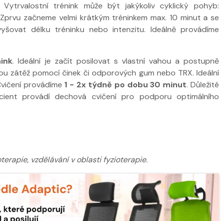
. Vytrvalostní trénink může být jakýkoliv cyklický pohyb:
í. Zprvu začneme velmi krátkým tréninkem max. 10 minut a se
yšovat délku tréninku nebo intenzitu. Ideálně provádíme
nink
. Ideální je začít posilovat s vlastní vahou a postupně
nou zátěž pomocí činek či odporových gum nebo TRX. Ideální
 Cvičení provádíme
1 - 2x týdně po dobu 30 minut
. Důležité
cient provádí dechová cvičení pro podporu optimálního
erapie, vzdělávání v oblasti fyzioterapie.