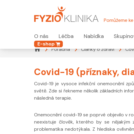
Pomůžeme ke 
O nás
Léčba
Nabídka
Skupino
E-shop
Poradna
Články o zdraví
Cov
Covid-19 (příznaky, di
Covid-19 je vysoce infekční onemocnění zp
světě. Zde si řekneme několik základních info
následná terapie.
Onemocnění covid-19 se poprvé objevilo v r
neexistuje člověk, kterého by se nějakým
problematika nedotýkala. Z hlediska ovlivně