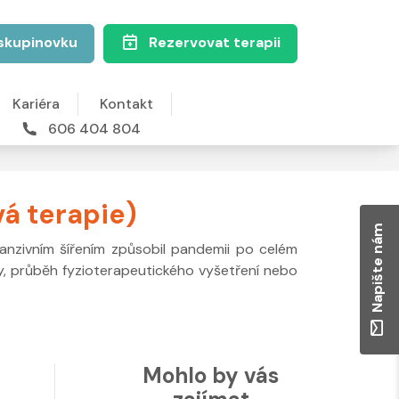
skupinovku
Rezervovat terapii
Kariéra
Kontakt
606 404 804
vá terapie)
Napište nám
nzivním šířením způsobil pandemii po celém
aky, průběh fyzioterapeutického vyšetření nebo
Mohlo by vás