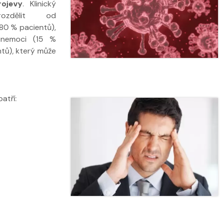
rojevy
. Klinický
ozdělit od
(80 % pacientů),
emoci (15 %
ntů), který může
 ve
Nabídka léčby ve
Nabídka léčb
atří:
FYZIOklinice
FYZIOklinice
ží
Nabídka masáží
Nabídka mas