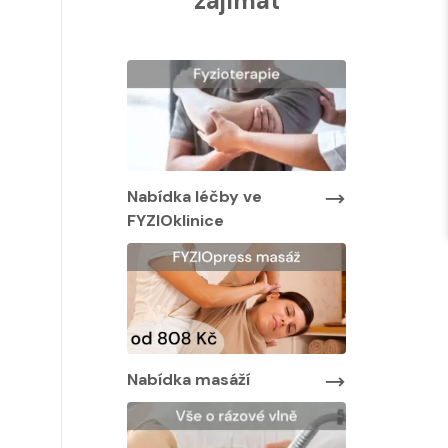
zajímat
Nabídka léčby ve
Nabídka lé
FYZIOklinice
FYZIOklinic
y ve
Nabídka masáží
Nabídka ma
áží