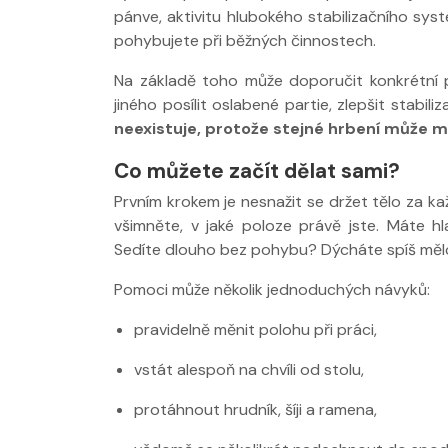
pánve, aktivitu hlubokého stabilizačního sy
pohybujete při běžných činnostech.
Na základě toho může doporučit konkrétní p
jiného posílit oslabené partie, zlepšit stabil
neexistuje, protože stejné hrbení může mít
Co můžete začít dělat sami?
Prvním krokem je nesnažit se držet tělo za k
všimněte, v jaké poloze právě jste. Máte
Sedíte dlouho bez pohybu? Dýcháte spíš mělc
Pomoci může několik jednoduchých návyků:
pravidelně měnit polohu při práci,
vstát alespoň na chvíli od stolu,
protáhnout hrudník, šíji a ramena,