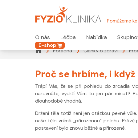
Pomůžeme ke 
O nás
Léčba
Nabídka
Skupino
E-shop
Poradna
Články o zdraví
Pro
Proč se hrbíme, i kdy
Trápí Vás, že se při pohledu do zrcadla vi
narovnáte, vydrží Vám to jen pár minut? Po
dlouhodobě vhodná.
Držení těla totiž není jen otázkou pevné vůle.
naše tělo vnímá „přirozenou“ polohu. Právě p
postavení bylo znovu běžné a přirozené.