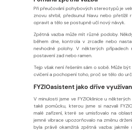
Při přeučování pohybových stereotypů je velm
znovu shrbil, předsunul hlavu nebo přetíži
opravit a tělo se postupně učí nový návyk.
Zpětná vazba může mít různé podoby. Někdy
během dne, kontrola v zrcadle nebo nasta
nevhodné polohy. V některých případech m
postavení zad nebo ramen.
Tejp však není řešením sám o sobě. Může být u
cvičení a pochopení toho, proč se tělo do urč
FYZIOasistent jako dříve využív
V minulosti jsme ve FYZIOklinice u některých k
také pomůcku, kterou jsme si nazvali FYZIO
malé zařízení, které se umisťovalo na obla
jemné vibrace upozorňovalo na změnu držení 
byla právě okamžitá zpětná vazba: jakmile 