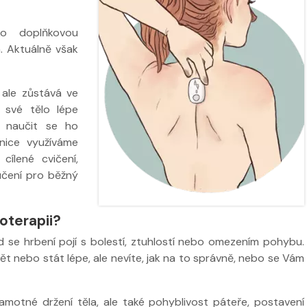
ko doplňkovou
. Aktuálně však
 ale zůstává ve
je své tělo lépe
 naučit se ho
nice využíváme
 cílené cvičení,
učení pro běžný
oterapii?
 se hrbení pojí s bolestí, ztuhlostí nebo omezením pohybu.
dět nebo stát lépe, ale nevíte, jak na to správně, nebo se Vám
amotné držení těla, ale také pohyblivost páteře, postavení