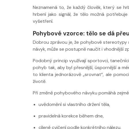
Neznamená to, že každý člověk, který se hr
hrbení jako signál, že tělo možná potřebuje
vyšetření.
Pohybové vzorce: tělo se dá přeu
Dobrou zprávou je, že pohybové stereotypy 
návyk, může se postupně naučit i vhodnější z
Podobný princip využívají sportovci, taneční
pohyb tak, aby byl přesnější, úspornější a mé
to klienta jednorázově „srovnat“, ale pomo
životě.
Při změně pohybového návyku pomáhá zejmé
uvědomění si vlastního držení těla,
pravidelná korekce během dne,
cílené cvičení podle konkrétního nálezu,