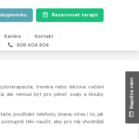
skupinovku
Rezervovat terapii
Kariéra
Kontakt
606 404 804
Napište nám
yzioterapeuta, trenéra nebo lektora cvičení
á, ale nemusí být pro páteř, svaly a klouby
ače, používání telefonu, únava, stres i to, jak
e postupně tělo naučit, aby pro něj vhodnější