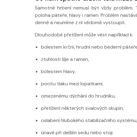
Samotné hrbení nemusí být vždy problém. 
poloha páteře, hlavy i ramen. Problém nastáv
denně a neumíme z ní vědomě vystoupit.
Dlouhodobé přetížení může vést například k:
bolestem krční, hrudní nebo bederní páteře
ztuhlosti šíje a ramen,
bolestem hlavy,
pocitu tlaku mezi lopatkami,
omezenému dýchání do hrudníku,
přetížení některých svalových skupin,
oslabení hlubokého stabilizačního systému
únavě při delším sedu nebo stoji.