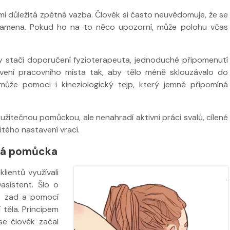
i důležitá zpětná vazba. Člověk si často neuvědomuje, že se
l ramena. Pokud ho na to něco upozorní, může polohu včas
 stačí doporučení fyzioterapeuta, jednoduché připomenutí
vení pracovního místa tak, aby tělo méně sklouzávalo do
ůže pomoci i kineziologický tejp, který jemně připomíná
žitečnou pomůckou, ale nenahradí aktivní práci svalů, cílené
itého nastavení vrací.
aná pomůcka
lientů využívali
asistent. Šlo o
st zad a pomocí
těla. Principem
se člověk začal