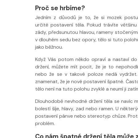
Proč se hrbíme?
Jedním z důvodů je to, že si mozek post
určité postavení těla. Pokud trávíte většin
zády, předsunutou hlavou, rameny stočeným
v dlouhém sedu bez opory, tělo si tuto polo
jako běžnou.
Když Vás potom někdo opraví a nastaví do 
držení, můžete mít pocit, že je to nepohodl
nebo že se v takové poloze nedá vydržet.
Nabídka léčby ve
Nabídka léčby
znamenat, že je nové postavení špatné. Často 
FYZIOklinice
FYZIOklinice
tělo není na tuto polohu zvyklé a neumí ji za
Dlouhodobě nevhodné držení těla se navíc m
bolestí šíje, hlavy, zad nebo ramen. U někter
postavení pánve nebo stereotyp chůze. Proto
problém.
Nabídka masáží
Nabídka masá
Co nám špatné držení těla může