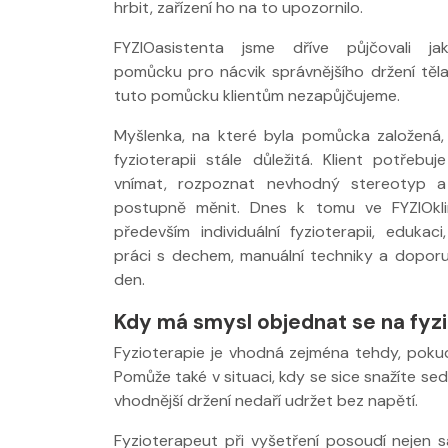
hrbit, zařízení ho na to upozornilo.
FYZIOasistenta jsme dříve půjčovali ja
pomůcku pro nácvik správnějšího držení těla
tuto pomůcku klientům nezapůjčujeme.
Myšlenka, na které byla pomůcka založená,
fyzioterapii stále důležitá. Klient potřebu
vnímat, rozpoznat nevhodný stereotyp a
postupně měnit. Dnes k tomu ve FYZIOkli
především individuální fyzioterapii, edukaci,
práci s dechem, manuální techniky a dopor
den.
Kdy má smysl objednat se na fyzi
Fyzioterapie je vhodná zejména tehdy, pokud
Pomůže také v situaci, kdy se sice snažíte se
vhodnější držení nedaří udržet bez napětí.
Fyzioterapeut při vyšetření posoudí nejen s