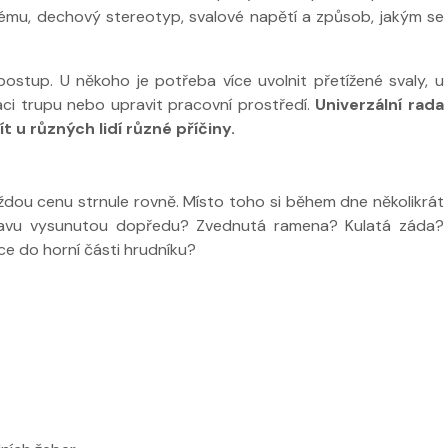
stému, dechový stereotyp, svalové napětí a způsob, jakým se
ostup. U někoho je potřeba více uvolnit přetížené svaly, u
izaci trupu nebo upravit pracovní prostředí.
Univerzální rada
 u různých lidí různé příčiny.
aždou cenu strnule rovně. Místo toho si během dne několikrát
 hlavu vysunutou dopředu? Zvednutá ramena? Kulatá záda?
e do horní části hrudníku?