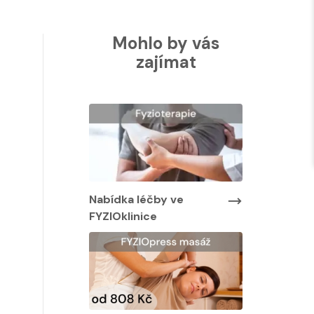
Mohlo by vás
zajímat
Nabídka léčby ve
Nabídka lé
FYZIOklinice
FYZIOklinic
y ve
Nabídka masáží
Nabídka ma