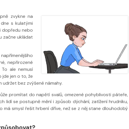
upně zvykne na
u dne s kulatými
i dopředu nebo
hu začne ukládat
napřímenějšího
né, nepřirozené
 To ale nemusí
 ve
jde jen o to, že
Nabídka léčby ve
Nabídka léčb
tím udržet bez zvýšené námahy.
FYZIOklinice
FYZIOklinice
ůže promítat do napětí svalů, omezené pohyblivosti páteře,
ých lidí se postupně mění i způsob dýchání, zatížení hrudníku,
 má smysl řešit hrbení dříve, než se z něj stane dlouhodobý
ží
 způsobovat?