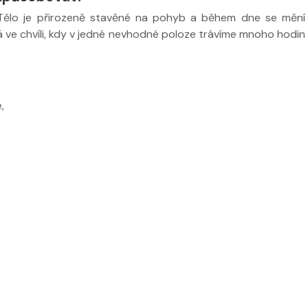
Nabídka masáží
Nabídka mas
Tělo je přirozeně stavěné na pohyb a během dne se mění
á ve chvíli, kdy v jedné nevhodné poloze trávíme mnoho hodin
,
,