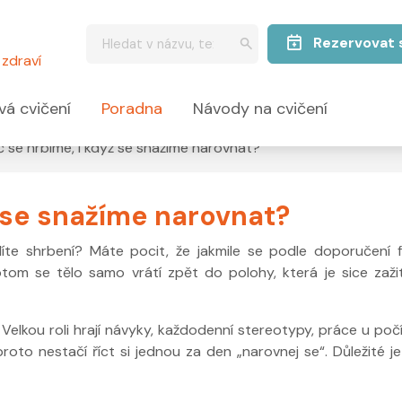
Rezervovat 
zdraví
vá cvičení
Poradna
Návody na cvičení
č se hrbíme, i když se snažíme narovnat?
ž se snažíme narovnat?
díte shrbení? Máte pocit, že jakmile se podle doporučení f
tom se tělo samo vrátí zpět do polohy, která je sice zažit
 Velkou roli hrají návyky, každodenní stereotypy, práce u počít
roto nestačí říct si jednou za den „narovnej se“. Důležité j