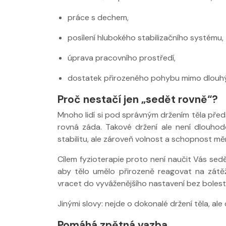
práce s dechem,
posílení hlubokého stabilizačního systému,
úprava pracovního prostředí,
dostatek přirozeného pohybu mimo dlouhý
Proč nestačí jen „sedět rovně“?
Mnoho lidí si pod správným držením těla pře
rovná záda. Takové držení ale není dlouhod
stabilitu, ale zároveň volnost a schopnost mě
Cílem fyzioterapie proto není naučit Vás sedět
aby tělo umělo přirozeně reagovat na zátě
vracet do vyváženějšího nastavení bez bolest
Jinými slovy: nejde o dokonalé držení těla, ale 
Pomáhá zpětná vazba