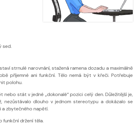
 sed.
dstaví strnulé narovnání, stažená ramena dozadu a maximálně
obě příjemné ani funkční. Tělo nemá být v křeči. Potřebuje
nit polohu.
 nebo stát v jedné „dokonalé“ pozici celý den. Důležitější je,
ž, nezůstávalo dlouho v jednom stereotypu a dokázalo se
i a zbytečného napětí.
o funkční držení těla.