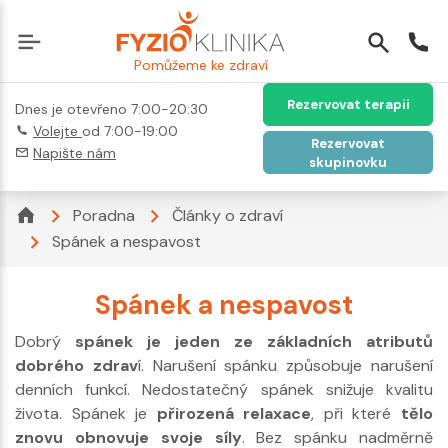
Pomůžeme ke zdraví
Rezervovat terapii
Dnes je otevřeno 7:00-20:30
Volejte
od 7:00-19:00
Rezervovat
Napište nám
skupinovku
Poradna
Články o zdraví
Spánek a nespavost
Spánek a nespavost
Dobrý
spánek je jeden ze základních atributů
dobrého zdrav
í. Narušení spánku způsobuje narušení
denních funkcí. Nedostatečný spánek snižuje kvalitu
života. Spánek je
přirozená relaxace
, při které
tělo
znovu obnovuje svoje síly
. Bez spánku nadměrně