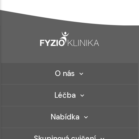
O nás
Léčba
Nabídka
Skupinová cvičení