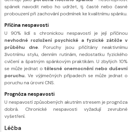
spánek navodit nebo ho udržet, tj. časté nebo časné
probouzení při zachování podmínek ke kvalitnímu spánku.
Příčina nespavosti
U 90% lidí s chronickou nespavostí je její příčinou
nevhodné rozložení psychické a fyzické zátěže v
průběhu dne
. Poruchy jsou přičítány neaktivnímu
životnímu stylu, denním rutinám, nedostatku fyzického
cvičení a špatným spánkovým praktikám. U zbylých 10%
se může jednat o
tělesné onemocnění nebo duševní
poruchu.
Ve výjimečných případech se může jednat o
poruchu na úrovni CNS.
Prognóza nespavosti
U nespavostí způsobených akutním stresem je prognóza
dobrá. Chronické nespavosti vyžadují zevrubné
vyšetření.
Léčba