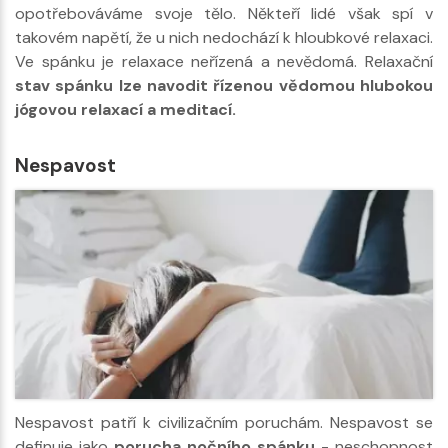
opotřebováváme svoje tělo. Někteří lidé však spí v
takovém napětí, že u nich nedochází k hloubkové relaxaci.
Ve spánku je relaxace neřízená a nevědomá. Relaxační
stav spánku lze navodit řízenou vědomou hlubokou
jógovou relaxací a meditací.
Nespavost
Nespavost patří k civilizačním poruchám. Nespavost se
definuje jako
porucha nočního spánku
- neschopnost