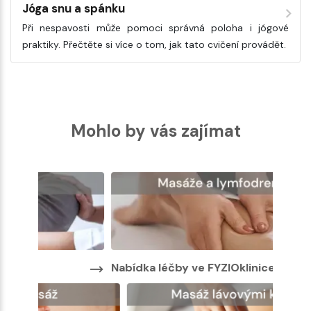
Jóga snu a spánku
Při nespavosti může pomoci správná poloha i jógové
praktiky. Přečtěte si více o tom, jak tato cvičení provádět.
Mohlo by vás zajímat
Nabídka léčby ve FYZIOklinice
Nabíd