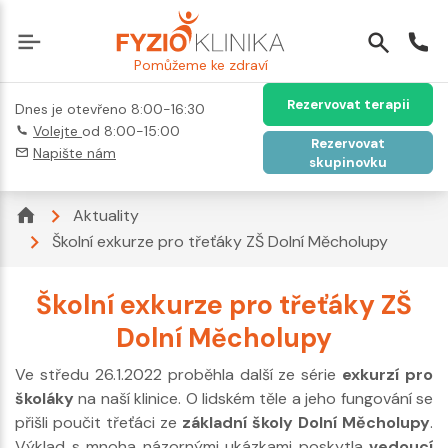
Pomůžeme ke zdraví
Rezervovat terapii
Dnes je otevřeno 8:00-16:30
Volejte
od 8:00-15:00
Rezervovat
Napište nám
skupinovku
Aktuality
Školní exkurze pro třeťáky ZŠ Dolní Měcholupy
Školní exkurze pro třeťáky ZŠ
Dolní Měcholupy
Ve středu 26.1.2022 proběhla další ze série
exkurzí pro
školáky
na naší klinice. O lidském těle a jeho fungování se
přišli poučit třeťáci ze
základní školy Dolní Měcholupy
.
Výklad s mnoha názornými ukázkami poskytla
vedoucí