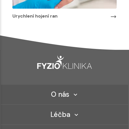
Urychlení hojení ran
O nás
Léčba