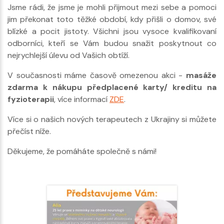
Jsme rádi, že jsme je mohli přijmout mezi sebe a pomoci
jim překonat toto těžké období, kdy přišli o domov, své
blízké a pocit jistoty. Všichni jsou vysoce kvalifikovaní
odborníci, kteří se Vám budou snažit poskytnout co
nejrychlejší úlevu od Vašich obtíží.
V současnosti máme časově omezenou akci -
masáže
zdarma k nákupu předplacené karty/ kreditu na
fyzioterapii
, více informací
ZDE
.
Více si o našich nových terapeutech z Ukrajiny si můžete
přečíst níže.
Děkujeme, že pomáháte společně s námi!