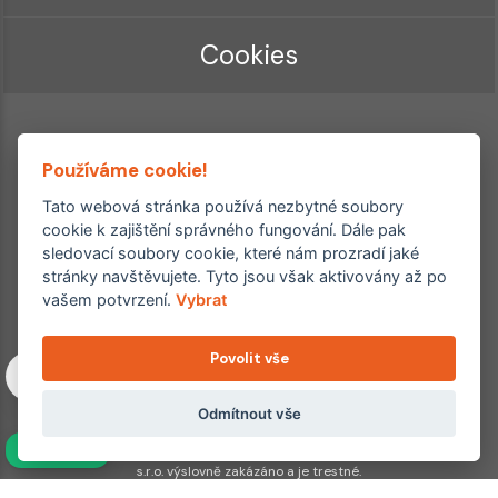
Cookies
Používáme cookie!
Tato webová stránka používá nezbytné soubory
cookie k zajištění správného fungování. Dále pak
sledovací soubory cookie, které nám prozradí jaké
Ordinace roku
Rehabilitační ordinace
stránky navštěvujete. Tyto jsou však aktivovány až po
2. místo – 2017/2019
vašem potvrzení.
Vybrat
3. místo – 2018
Povolit vše
Copyright © 2011–2026 FYZIOklinika s.r.o.
Machkova 1642/2, Praha 4, Jižní Město – Chodov
Všechna práva vyhrazena. Jakékoliv užití obsahu či jeho částí
Odmítnout vše
včetně převzetí, šíření či dalšího zpřístupňování článků,
NAVÍC
fotografií, grafiky a videí veřejnosti je bez souhlasu FYZIOklinika
s.r.o. výslovně zakázáno a je trestné.