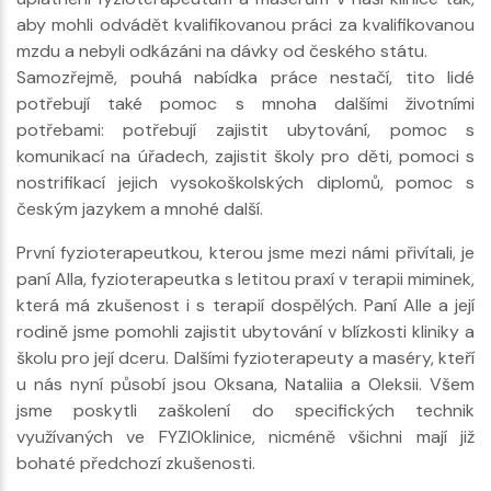
aby mohli odvádět kvalifikovanou práci za kvalifikovanou
mzdu a nebyli odkázáni na dávky od českého státu.
Samozřejmě, pouhá nabídka práce nestačí, tito lidé
potřebují také pomoc s mnoha dalšími životními
potřebami: potřebují zajistit ubytování, pomoc s
komunikací na úřadech, zajistit školy pro děti, pomoci s
nostrifikací jejich vysokoškolských diplomů, pomoc s
českým jazykem a mnohé další.
První fyzioterapeutkou, kterou jsme mezi námi přivítali, je
paní Alla, fyzioterapeutka s letitou praxí v terapii miminek,
která má zkušenost i s terapií dospělých. Paní Alle a její
rodině jsme pomohli zajistit ubytování v blízkosti kliniky a
školu pro její dceru. Dalšími fyzioterapeuty a maséry, kteří
u nás nyní působí jsou Oksana, Nataliia a Oleksii. Všem
jsme poskytli zaškolení do specifických technik
využívaných ve FYZIOklinice, nicméně všichni mají již
bohaté předchozí zkušenosti.