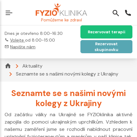
Pomůžeme ke zdraví
Rezervovat terapii
Dnes je otevřeno 8:00-16:30
Volejte
od 8:00-15:00
Rezervovat
Napište nám
skupinovku
Aktuality
Seznamte se s našimi novými kolegy z Ukrajiny
Seznamte se s našimi novými
kolegy z Ukrajiny
Od začátku války na Ukrajině se FYZIOklinika aktivně
zapojila do pomoci ukrajinským uprchlíkům. Vzhledem k
našemu zaměření jsme se rozhodli nabídnout pracovní
uplatnění fyzioterapeutům a masérům v naší klinice tak,