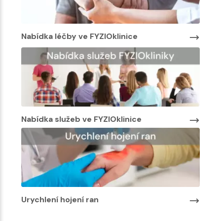
Nabídka léčby ve FYZIOklinice
Nabí
Nabídka služeb ve FYZIOklinice
Urychlení hojení ran