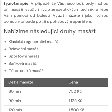
fyzioterapie
. V případě, že Vás něco bolí, tedy mohou
při masáži využít i fyzioterapeutických technik a lépe
Vám pomoci od bolesti. Využít můžete i jako rychlou
pomoc v případě potíží s pohybovým aparátem.
Nabízíme následující druhy masáží:
Klasická regenerační masáž
Relaxační masáž
Sportovní masáž
Baňková masáž
Těhotenská masáž
Délka masáže
Cena
60 min
750 Kč
90 min
1 125 Kč
120 min
1 500 Kč