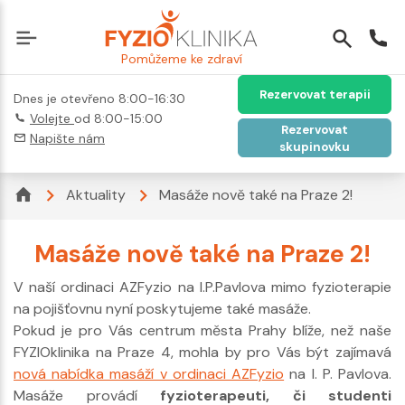
Pomůžeme ke zdraví
Rezervovat terapii
Dnes je otevřeno 8:00-16:30
Volejte
od 8:00-15:00
Rezervovat
Napište nám
skupinovku
Aktuality
Masáže nově také na Praze 2!
Masáže nově také na Praze 2!
V naší ordinaci AZFyzio na I.P.Pavlova mimo fyzioterapie
na pojišťovnu nyní poskytujeme také masáže.
Pokud je pro Vás centrum města Prahy blíže, než naše
FYZIOklinika na Praze 4, mohla by pro Vás být zajímavá
nová nabídka masáží v ordinaci AZFyzio
na I. P. Pavlova.
Masáže provádí
fyzioterapeuti, či studenti