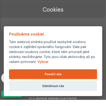
Cookies
Používáme cookie!
Tato webová stránka používá nezbytné soubory
cookie k zajištění správného fungování. Dále pak
sledovací soubory cookie, které nám prozradí jaké
Ordinace roku
Rehabilitační ordinace
stránky navštěvujete. Tyto jsou však aktivovány až po
2. místo – 2017/2019
vašem potvrzení.
Vybrat
3. místo – 2018
Povolit vše
Copyright © 2011–2026 FYZIOklinika s.r.o.
Machkova 1642/2, Praha 4, Jižní Město – Chodov
Všechna práva vyhrazena. Jakékoliv užití obsahu či jeho částí
Odmítnout vše
včetně převzetí, šíření či dalšího zpřístupňování článků,
NAVÍC
fotografií, grafiky a videí veřejnosti je bez souhlasu FYZIOklinika
s.r.o. výslovně zakázáno a je trestné.