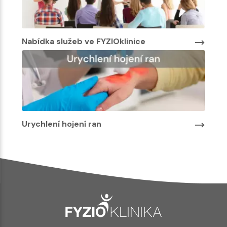
Nabídka služeb ve FYZIOklinice
Urychlení hojení ran