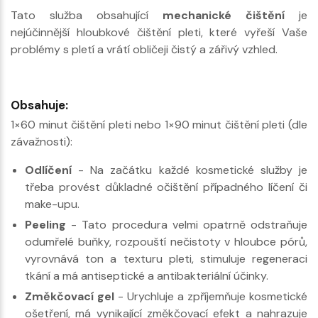
Tato služba obsahující
mechanické čištění
je
nejúčinnější hloubkové čištění pleti, které vyřeší Vaše
problémy s pletí a vrátí obličeji čistý a zářivý vzhled.
Obsahuje:
1×60 minut čištění pleti nebo 1×90 minut čištění pleti (dle
závažnosti):
Odlíčení
- Na začátku každé kosmetické služby je
třeba provést důkladné očištění případného líčení či
make-upu.
Peeling
- Tato procedura velmi opatrně odstraňuje
odumřelé buňky, rozpouští nečistoty v hloubce pórů,
vyrovnává ton a texturu pleti, stimuluje regeneraci
tkání a má antiseptické a antibakteriální účinky.
Změkčovací gel
- Urychluje a zpříjemňuje kosmetické
ošetření, má vynikající změkčovací efekt a nahrazuje