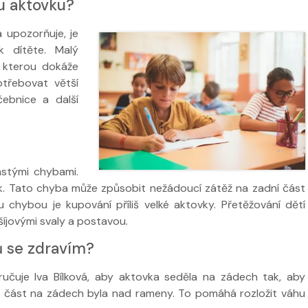
ou aktovku?
á upozorňuje, je
 dítěte. Malý
 kterou dokáže
třebovat větší
ebnice a další
 ve
Nabídka léčby ve
FYZIOklinice
Nabídka léčb
FYZIOklinice
stými chybami.
ek. Tato chyba může způsobit nežádoucí zátěž na zadní část
 chybou je kupování příliš velké aktovky. Přetěžování dětí
íjovými svaly a postavou.
ů se zdravím?
čuje Iva Bílková, aby aktovka seděla na zádech tak, aby
ní část na zádech byla nad rameny. To pomáhá rozložit váhu