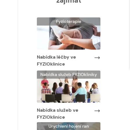
zajímat
Nabídka lé
FYZIOklinic
y ve
Nabídka léčby ve
FYZIOklinice
Nabídka služeb ve
FYZIOklinice