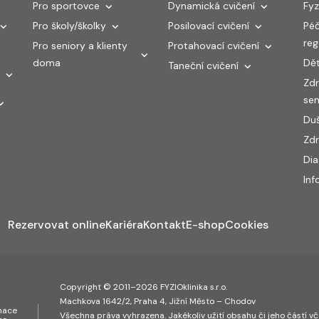
Pro sportovce
Dynamická cvičení
Fyz
Pro školy/školky
Posilovací cvičení
Péč
re
Pro seniory a klienty
Protahovací cvičení
doma
Dět
Taneční cvičení
Zdr
sen
Duš
Zdr
Di
Inf
Rezervovat online
Kariéra
Kontakt
E-shop
Cookies
Copyright © 2011–2026 FYZIOklinika s.r.o.
Machkova 1642/2, Praha 4, Jižní Město – Chodov
inace
Všechna práva vyhrazena. Jakékoliv užití obsahu či jeho částí vče