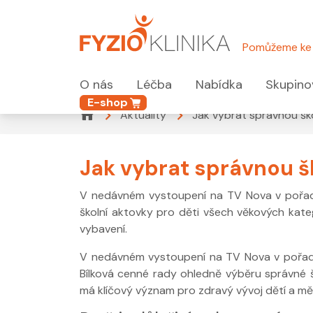
Pomůžeme ke 
O nás
Léčba
Nabídka
Skupino
E-shop
Aktuality
Jak vybrat správnou ško
Jak vybrat správnou šk
V nedávném vystoupení na TV Nova v pořadu
školní aktovky pro děti všech věkových kate
vybavení.
V nedávném vystoupení na TV Nova v pořadu 
Bílková cenné rady ohledně výběru správné š
má klíčový význam pro zdravý vývoj dětí a mě