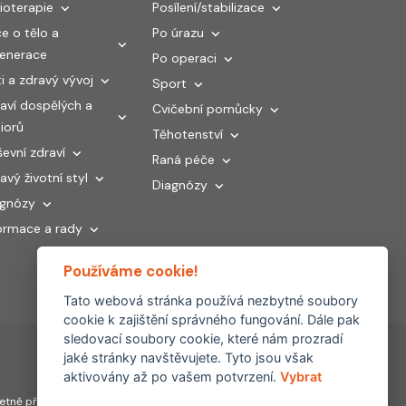
ioterapie
Posílení/stabilizace
e o tělo a
Po úrazu
generace
Po operaci
i a zdravý vývoj
Sport
aví dospělých a
Cvičební pomůcky
iorů
Těhotenství
evní zdraví
Raná péče
avý životní styl
Diagnózy
agnózy
ormace a rady
Používáme cookie!
Tato webová stránka používá nezbytné soubory
cookie k zajištění správného fungování. Dále pak
sledovací soubory cookie, které nám prozradí
jaké stránky navštěvujete. Tyto jsou však
aktivovány až po vašem potvrzení.
Vybrat
Partnerské
tně převzetí, šíření či
weby: