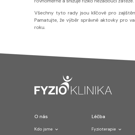
rovnoměrně a snižuje riziko nežádoucí zátěže.
Všechny tyto rady jsou klíčové pro zajištěn
Pamatujte, že výběr správné aktovky pro vaš
roku.
O nás
Léčba
Kdo jsme
Fyzioterapie