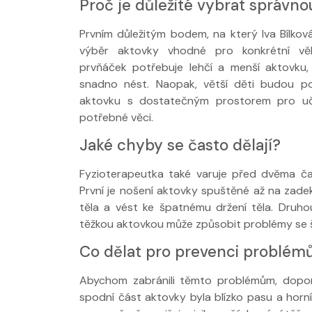
Proč je důležité vybrat správn
Prvním důležitým bodem, na který Iva Bílkov
výběr aktovky vhodné pro konkrétní věk
prvňáček potřebuje lehčí a menší aktovku,
snadno nést. Naopak, větší děti budou po
aktovku s dostatečným prostorem pro uč
Nabídka léčby
potřebné věci.
FYZIOklinice
Jaké chyby se často dělají?
Fyzioterapeutka také varuje před dvěma ča
První je nošení aktovky spuštěné až na zad
těla a vést ke špatnému držení těla. Druhou
těžkou aktovkou může způsobit problémy se š
Co dělat pro prevenci problém
Abychom zabránili těmto problémům, doporu
spodní část aktovky byla blízko pasu a hor