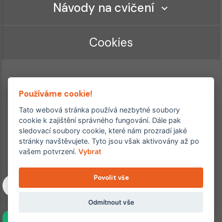
Návody na cvičení
Cookies
Používáme cookie!
Tato webová stránka používá nezbytné soubory
cookie k zajištění správného fungování. Dále pak
sledovací soubory cookie, které nám prozradí jaké
Ordinace roku
Rehabilitační ordinace
stránky navštěvujete. Tyto jsou však aktivovány až po
2. místo – 2017/2019
vašem potvrzení.
Vybrat
3. místo – 2018
Povolit vše
Copyright © 2011–2026 FYZIOklinika s.r.o.
Machkova 1642/2, Praha 4, Jižní Město – Chodov
Všechna práva vyhrazena. Jakékoliv užití obsahu či jeho částí
Odmítnout vše
včetně převzetí, šíření či dalšího zpřístupňování článků,
NAVÍC
fotografií, grafiky a videí veřejnosti je bez souhlasu FYZIOklinika