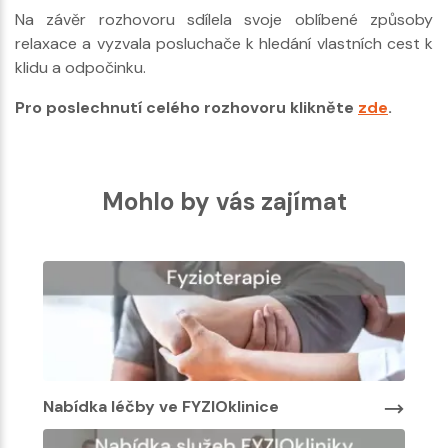
Na závěr rozhovoru sdílela svoje oblíbené způsoby
relaxace a vyzvala posluchače k hledání vlastních cest k
klidu a odpočinku.
Pro poslechnutí celého rozhovoru klikněte
zde
.
Mohlo by vás zajímat
Nabídka léčby ve FYZIOklinice
Nabí