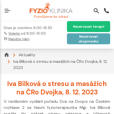
Pomůžeme ke zdraví
Rezervovat terapii
Dnes je otevřeno 8:00-16:30
Volejte
od 8:00-15:00
Rezervovat
Napište nám
skupinovku
Aktuality
Iva Bílková o stresu a masážích na ČRo Dvojka, 8. 12.
2023
Iva Bílková o stresu a masážích
na ČRo Dvojka, 8. 12. 2023
V nedávném vysílání pořadu Dva na Dvojce na Českém
rozhlase 2 se hlavní fyzioterapeutka Mgr. Iva Bílková
pustila do otázek stresu, relaxace a účinnosti