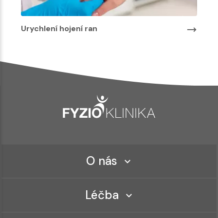
Urychlení hojení ran
O nás
Léčba