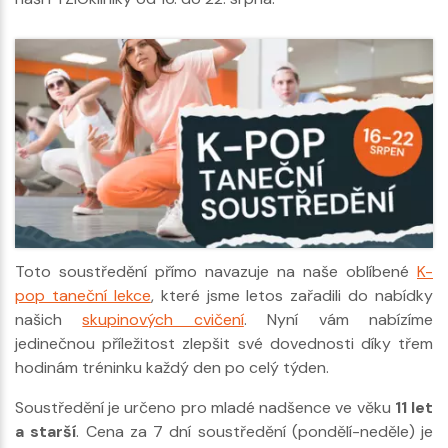
Toto soustředění přímo navazuje na naše oblíbené
K-
pop taneční lekce
, které jsme letos zařadili do nabídky
našich
skupinových cvičení
. Nyní vám nabízíme
jedinečnou příležitost zlepšit své dovednosti díky třem
hodinám tréninku každý den po celý týden.
Soustředění je určeno pro mladé nadšence ve věku
11 let
a starší
. Cena za 7 dní soustředění (pondělí-neděle) je