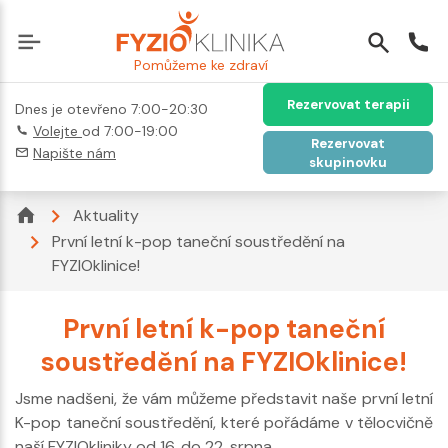
Pomůžeme ke zdraví
Rezervovat terapii
Dnes je otevřeno 7:00-20:30
Volejte
od 7:00-19:00
Rezervovat
Napište nám
skupinovku
Aktuality
První letní k-pop taneční soustředění na
FYZIOklinice!
První letní k-pop taneční
soustředění na FYZIOklinice!
Jsme nadšeni, že vám můžeme představit naše první letní
K-pop taneční soustředění, které pořádáme v tělocvičně
naší FYZIOkliniky od 16. do 22. srpna.