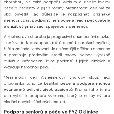
chorobou, ale také podpořit výzkum a zlepšit kvalitu
péče o pacienty a jejich rodiny. Mezinárodní den má za
úkol osvětlit, jak
důležité je rozpoznat příznaky
nemoci včas, podpořit nemocné a jejich pečovatele
a snížit stigmatizaci spojenou s demencí.
Alzheimerova choroba je progresivní onemocnění mozku,
které vede k postupné ztrátě paměti, narušení myšlení,
řeči a změnám v chování. Je nejčastější příčinou demence
a postihuje především starší osoby. Nemoc výrazně
ovlivňuje každodenní život pacientů i jejich blízkých a
vyžaduje náročnou péči.
Mezinárodní den Alzheimerovy choroby slouží jako
připomínka toho, že
kvalitní péče a podpora mohou
významně ovlivnit život pacientů
. Kromě toho tento
den vybízí k podpoře výzkumu, který je nezbytný pro
hledání nových léčebných metod.
Podpora seniorů a péče ve FYZIOklinice