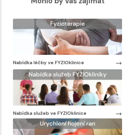
Mohlo by vás zajímat
Nabídka léčby ve FYZIOklinice
Nabí
Nabídka služeb ve FYZIOklinice