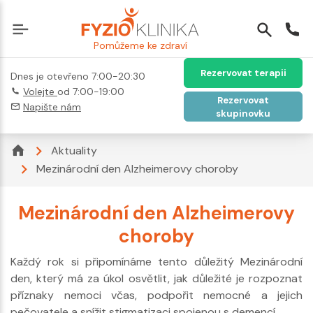
Pomůžeme ke zdraví
Rezervovat terapii
Dnes je otevřeno 7:00-20:30
Volejte
od 7:00-19:00
Rezervovat
Napište nám
skupinovku
Aktuality
Mezinárodní den Alzheimerovy choroby
Mezinárodní den Alzheimerovy
choroby
Každý rok si připomínáme tento důležitý Mezinárodní
den, který má za úkol osvětlit, jak důležité je rozpoznat
příznaky nemoci včas, podpořit nemocné a jejich
pečovatele a snížit stigmatizaci spojenou s demencí.