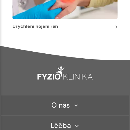
Urychlení hojení ran
O nás
Léčba