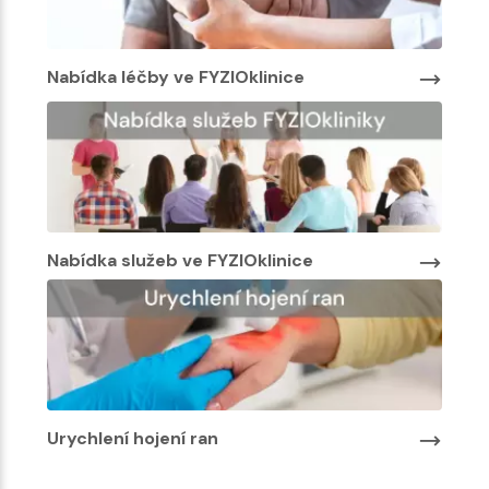
Nabídka léčby ve FYZIOklinice
Nabí
Nabídka služeb ve FYZIOklinice
Urychlení hojení ran