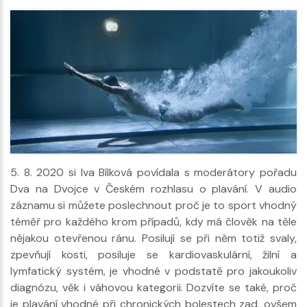
5. 8. 2020 si Iva Bílková povídala s moderátory pořadu
Dva na Dvojce v Českém rozhlasu o plavání. V audio
záznamu si můžete poslechnout proč je to sport vhodný
téměř pro každého krom případů, kdy má člověk na těle
nějakou otevřenou ránu. Posilují se při něm totiž svaly,
zpevňují kosti, posiluje se kardiovaskulární, žilní a
lymfatický systém, je vhodné v podstatě pro jakoukoliv
diagnózu, věk i váhovou kategorii. Dozvíte se také, proč
je plavání vhodné při chronických bolestech zad, ovšem