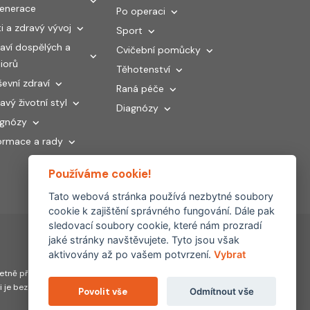
generace
Po operaci
i a zdravý vývoj
Sport
aví dospělých a
Cvičební pomůcky
iorů
Těhotenství
evní zdraví
Raná péče
avý životní styl
Diagnózy
agnózy
ormace a rady
Používáme cookie!
Tato webová stránka používá nezbytné soubory
cookie k zajištění správného fungování. Dále pak
sledovací soubory cookie, které nám prozradí
jaké stránky navštěvujete. Tyto jsou však
aktivovány až po vašem potvrzení.
Vybrat
Partnerské
tně převzetí, šíření či
weby:
hojeni.cz
ti je bez souhlasu FYZIOklinika
Povolit vše
Odmítnout vše