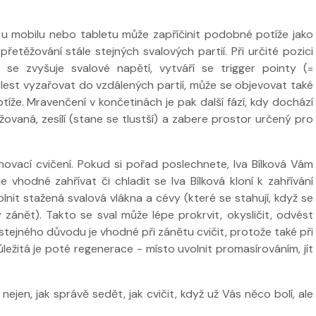
 u mobilu nebo tabletu může zapříčinit podobné potíže jako
etěžování stále stejných svalových partií. Při určité pozici
e zvyšuje svalové napětí, vytváří se trigger pointy (=
 ve
Nabídka léčby ve
olest vyzařovat do vzdálených partií, může se objevovat také
FYZIOklinice
btíže. Mravenčení v končetinách je pak další fází, kdy dochází
Nabídka léčb
ěžovaná, zesílí (stane se tlustší) a zabere prostor určený pro
FYZIOklinice
ací cvičení. Pokud si pořad poslechnete, Iva Bílková Vám
 vhodné zahřívat či chladit se Iva Bílková kloní k zahřívání
nit stažená svalová vlákna a cévy (které se stahují, když se
zánět). Takto se sval může lépe prokrvit, okysličit, odvést
e stejného důvodu je vhodné při zánětu cvičit, protože také při
ležitá je poté regenerace - místo uvolnit promasírováním, jít
nejen, jak správě sedět, jak cvičit, když už Vás něco bolí, ale