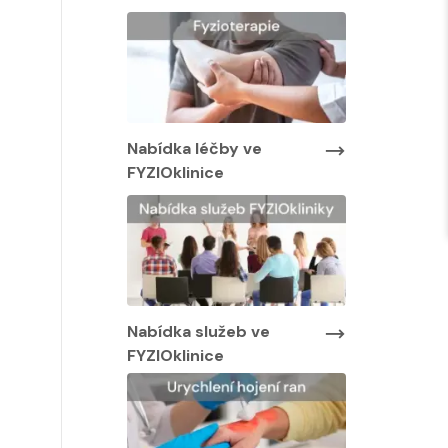
Nabídka lé
FYZIOklinic
y ve
Nabídka léčby ve
FYZIOklinice
Nabídka služeb ve
FYZIOklinice