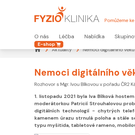
Pomůžeme ke 
O nás
Léčba
Nabídka
Skupino
E-shop
Aktuality
Nemoci digitálního věku 
Nemoci digitálního věku
Rozhovor s Mgr. Ivou Bílkovou v pořadu ČR2 Ká
1. listopadu 2021 byla Iva Bílková host
moderátorkou Patricií Strouhalovou prob
digitálních technologií - chytrých tele
kamenem úrazu strnulá poloha a stále se
typu myšitida, tabletové rameno, mobilo