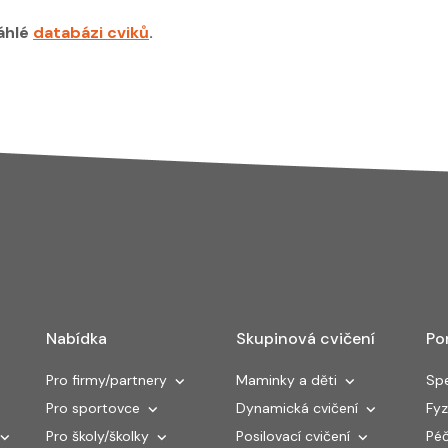
áhlé
databázi cviků
.
Nabídka
Skupinová cvičení
Po
Pro firmy/partnery
Maminky a děti
Spe
Pro sportovce
Dynamická cvičení
Fyz
Pro školy/školky
Posilovací cvičení
Péč