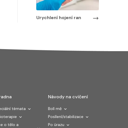
Urychlení hojení ran
radna
Návody na cvičení
ciální témata
Bolí mě
ioterapie
Posílení/stabilizace
e o tělo a
Po úrazu