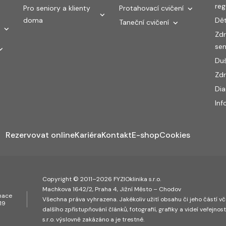
re
Pro seniory a klienty
Protahovací cvičení
doma
Dět
Taneční cvičení
Zdr
sen
Duš
Zdr
Di
Inf
Rezervovat online
Kariéra
Kontakt
E-shop
Cookies
Copyright © 2011–2026 FYZIOklinika s.r.o.
Machkova 1642/2, Praha 4, Jižní Město – Chodov
inace
Všechna práva vyhrazena. Jakékoliv užití obsahu či jeho částí vče
19
dalšího zpřístupňování článků, fotografií, grafiky a videí veřejnos
s.r.o. výslovně zakázáno a je trestné.