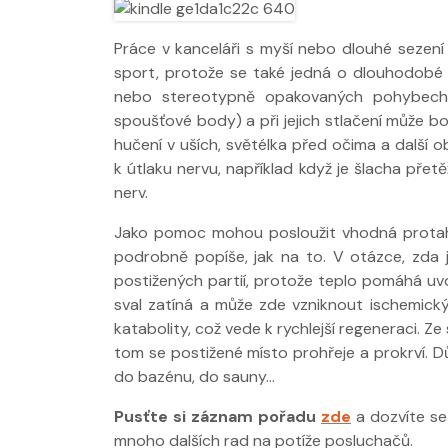
Práce v kanceláři s myší nebo dlouhé sezení
sport, protože se také jedná o dlouhodobé př
nebo stereotypně opakovaných pohybech s
Nabídka léčby
spoušťové body) a při jejich stlačení může b
FYZIOklinice
hučení v uších, světélka před očima a další o
k útlaku nervu, například když je šlacha přet
nerv.
Jako pomoc mohou posloužit vhodná protahov
podrobně popíše, jak na to. V otázce, zda je
postižených partií, protože teplo pomáhá uvol
sval zatíná a může zde vzniknout ischemický 
katabolity, což vede k rychlejší regeneraci. Z
tom se postižené místo prohřeje a prokrví. Dů
do bazénu, do sauny...
Pusťte si záznam pořadu
zde
a dozvíte se 
mnoho dalších rad na potíže posluchačů.