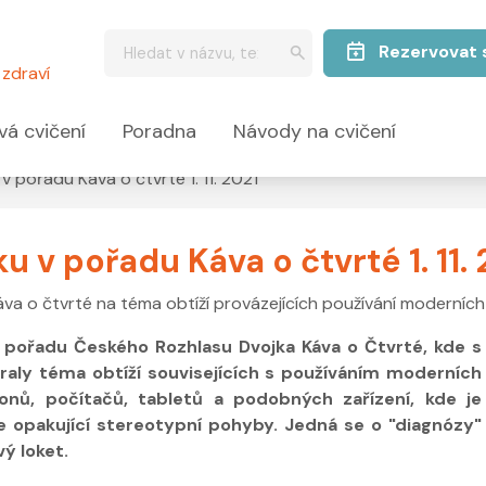
Rezervovat 
zdraví
vá cvičení
Poradna
Návody na cvičení
v pořadu Káva o čtvrté 1. 11. 2021
 v pořadu Káva o čtvrté 1. 11.
va o čtvrté na téma obtíží provázejících používání moderních 
em pořadu Českého Rozhlasu Dvojka Káva o Čtvrté, kde s
raly téma obtíží souvisejících s používáním moderních
fonů, počítačů, tabletů a podobných zařízení, kde je
 opakující stereotypní pohyby. Jedná se o "diagnózy"
vý loket.