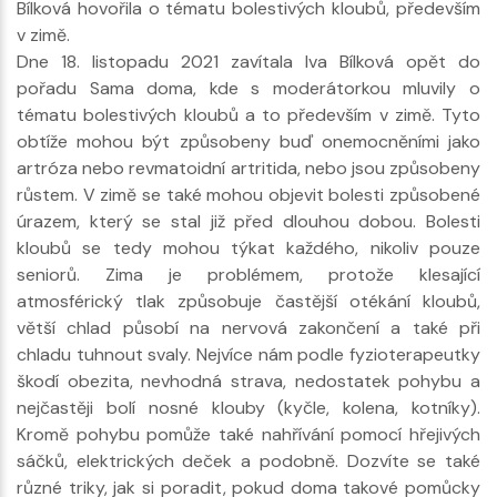
Bílková hovořila o tématu bolestivých kloubů, především
v zimě.
Dne 18. listopadu 2021 zavítala Iva Bílková opět do
pořadu Sama doma, kde s moderátorkou mluvily o
tématu bolestivých kloubů a to především v zimě. Tyto
obtíže mohou být způsobeny buď onemocněními jako
artróza nebo revmatoidní artritida, nebo jsou způsobeny
růstem. V zimě se také mohou objevit bolesti způsobené
úrazem, který se stal již před dlouhou dobou. Bolesti
kloubů se tedy mohou týkat každého, nikoliv pouze
seniorů. Zima je problémem, protože klesající
atmosférický tlak způsobuje častější otékání kloubů,
větší chlad působí na nervová zakončení a také při
chladu tuhnout svaly. Nejvíce nám podle fyzioterapeutky
škodí obezita, nevhodná strava, nedostatek pohybu a
nejčastěji bolí nosné klouby (kyčle, kolena, kotníky).
Kromě pohybu pomůže také nahřívání pomocí hřejivých
sáčků, elektrických deček a podobně. Dozvíte se také
různé triky, jak si poradit, pokud doma takové pomůcky