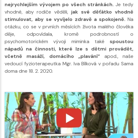
nejrychlejším vývojem po všech stránkách.
Je tedy
vhodné, aby rodiče věděli,
jak své děťátko vhodně
stimulovat, aby se vyvíjelo zdravě a spokojeně.
Na
otázku, co se v prvních měsících života malého člověka
děje, odpovídala, kromě podrobností o
psychomotorickém vývoji miminka také
spoustou
nápadů na činnosti, které lze s dětmi provádět,
včetně masáží, domácího „plavání“
apod., naše
vedoucí fyzioterapeutka Mgr. Iva Bílková v pořadu Sama
doma dne 18. 2. 2020.