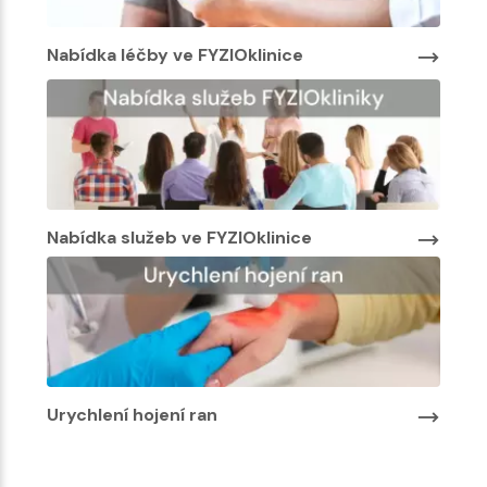
Nabídka léčby ve FYZIOklinice
Nabí
Nabídka služeb ve FYZIOklinice
Urychlení hojení ran