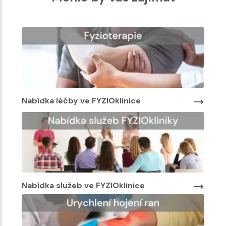
Nabídka léčby ve FYZIOklinice
Nabí
Nabídka služeb ve FYZIOklinice