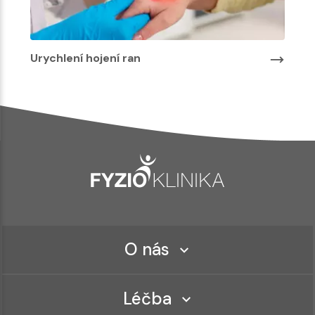
Urychlení hojení ran
O nás
Léčba