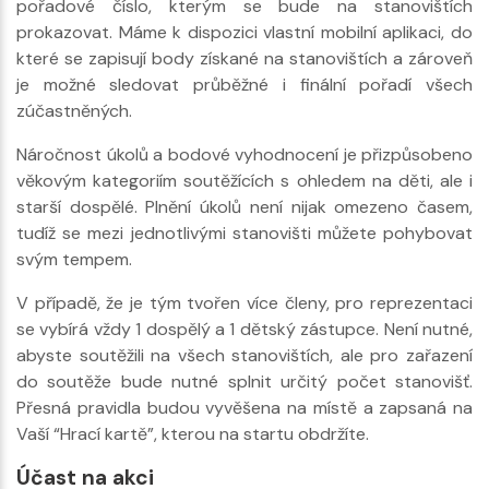
pořadové číslo, kterým se bude na stanovištích
prokazovat. Máme k dispozici vlastní mobilní aplikaci, do
které se zapisují body získané na stanovištích a zároveň
je možné sledovat průběžné i finální pořadí všech
zúčastněných.
Náročnost úkolů a bodové vyhodnocení je přizpůsobeno
věkovým kategoriím soutěžících s ohledem na děti, ale i
starší dospělé. Plnění úkolů není nijak omezeno časem,
tudíž se mezi jednotlivými stanovišti můžete pohybovat
svým tempem.
V případě, že je tým tvořen více členy, pro reprezentaci
se vybírá vždy 1 dospělý a 1 dětský zástupce. Není nutné,
abyste soutěžili na všech stanovištích, ale pro zařazení
do soutěže bude nutné splnit určitý počet stanovišť.
Přesná pravidla budou vyvěšena na místě a zapsaná na
Vaší “Hrací kartě”, kterou na startu obdržíte.
Účast na akci