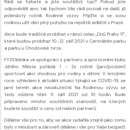
Rádi se hýbete a jste soutěživý typ? Pokud jste
odpověděli ano, tak bychom Vás rádi pozvali na další, již
jedenáctý ročník Rodinné výzvy. Přijďte si se svou
rodinou užít den plný pohybu na největší sídliště v Praze.
Akce bude tradičně probíhat v rámci oslav „Dnů Prahy 11“,
které budou probíhat 10.-12. září 2021 v Centrálním parku
a parku u Chodovské tvrze.
FYZIOklinika ve spolupráci s partnery a sportovními kluby
Jižního Města pořádá 1 - 2x ročně (jaro/podzim)
sportovní akci vhodnou pro rodiny s dětmi. V letošním
roce, vzhledem k aktuální situaci týkající se COVID-19, se
jarní termín akce neuskutečnil. Na Rodinnou výzvu se
tedy můžete těšit 11. září 2021 od 10 hodin. Bude
připraveno mnoho soutěžních stanovišť, na kterých
budete soutěžit o ceny od našich partnerů.
Děláme vše pro to, aby se akce vydařila stejně jako tomu
bylo v minulosti a zároveň děláme i vše pro Vaše bezpečí.