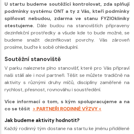
U startu budeme soutěžící kontrolovat, zda splňují
podmínky systému ONT a ty z Vás, kteří podmínky
splňovat nebudou, zdarma ve stanu FYZIOkliniky
otestujeme.
Dále budou na stanovištích připraveny
dezinfekční prostředky a všude kde to bude možné, se
budeme snažit dezinfikovat povrchy. Vás zároveň
prosíme, buďte k sobě ohleduplní.
Soutěžní stanoviště
V parku naleznete plno stanovišť, které pro Vás připraví
naši stálí ale i noví partneři. Těšit se můžete tradičně na
aktivity s různými druhy míčů, disciplíny zaměřené na
rychlost, přesnost, rovnováhu i soustředění.
Více informací o tom, s kým spolupracujeme a na
co se těšit
> PARTNEŘI RODINNÉ VÝZVY <
Jak budeme aktivity hodnotit?
Každý rodinný tým dostane na startu ke jménu přidělené