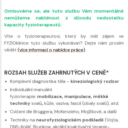
Omlouváme se, ale tuto službu Vám momentálně
nemůžeme nabídnout z důvodu nedostatku
kapacity fyzioterapeutů.
Víte o fyzioterapeutovi, který by měl zájem ve
FYZIOklinice tuto službu vykonávat? Dejte nám prosím
vědět
(
více informací o nabídce práce
)
.
ROZSAH SLUŽEB ZAHRNUTÝCH V CENĚ*
Komplexní diagnostika těla –
kineziologický rozbor
Individuální manuální
fyzioterapie:
mobilizace, manipulace, měkké
techniky
svalů
,
kůže, vaziva, fascií (obaly svalů), atd.
Cvičení dle Brüggera, McKenzieho, Mojžíšové, a další
Techniky na
neurofyziologickém podkladě
(Vojta,
DNS-Kolář, Brunkow, akrální koaktivační terapie–