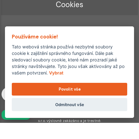
Cookies
Používáme cookie!
Tato webová stránka používá nezbytné soubory
cookie k zajištění správného fungování. Dále pak
sledovací soubory cookie, které nám prozradí jaké
Ordinace roku
Rehabilitační ordinace
stránky navštěvujete. Tyto jsou však aktivovány až po
2. místo – 2017/2019
vašem potvrzení.
Vybrat
3. místo – 2018
Povolit vše
Copyright © 2011–2026 FYZIOklinika s.r.o.
Machkova 1642/2, Praha 4, Jižní Město – Chodov
Všechna práva vyhrazena. Jakékoliv užití obsahu či jeho částí
Odmítnout vše
včetně převzetí, šíření či dalšího zpřístupňování článků,
NAVÍC
fotografií, grafiky a videí veřejnosti je bez souhlasu FYZIOklinika
s.r.o. výslovně zakázáno a je trestné.
Partnerské weby: