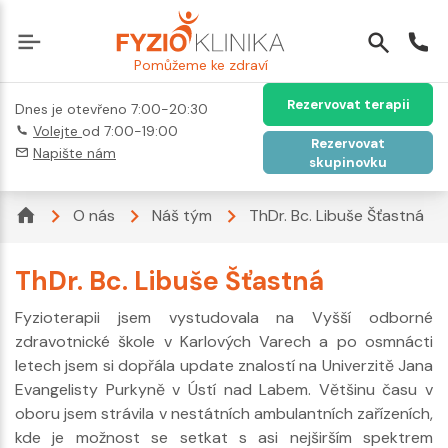
Pomůžeme ke zdraví
Rezervovat terapii
Dnes je otevřeno 7:00-20:30
Volejte
od 7:00-19:00
Rezervovat
Napište nám
skupinovku
O nás
Náš tým
ThDr. Bc. Libuše Šťastná
ThDr. Bc. Libuše Šťastná
Fyzioterapii jsem vystudovala na Vyšší odborné
zdravotnické škole v Karlových Varech a po osmnácti
letech jsem si dopřála update znalostí na Univerzitě Jana
Evangelisty Purkyně v Ústí nad Labem. Většinu času v
oboru jsem strávila v nestátních ambulantních zařízeních,
kde je možnost se setkat s asi nejširším spektrem