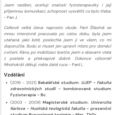
Jsem nadšen, oceňuji znalosti fyzioterapeutky i její
příjemnou komunikaci, schopnost vysvětlit co bylo třeba.
- Pan J.
Celkově velká úleva naprosto všude. Paní Šťastná se
mnou intenzivně pracovala po celou dobu, byla jsem
utahaná jako kotě, poslechla jsem ji ve všem, co mi
doporučila. Budu si muset jen upravit místo pro domácí
cvičení. Ráno, po mobilizaci kostče, jsem s obavami vtala
z postele a překvapivě dobré. Dokonce výborné!
Mnohokrát děkuji, máte zlaté ruce.
- Paní L.
Vzdělání
(2016 - 2021)
Bakalářské studium:
UJEP - Fakulta
zdravotnických studií
- kombinované studium
Fyzioterapie - Bc.
(2003 - 2009)
Magisterské studium:
Univerzita
Karlova - Husitská teologická fakulta
- prezenční
studium Pravoslavné teologie - Mgr., ThDr.