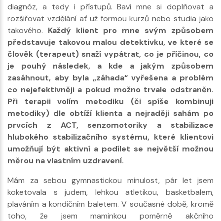
diagnóz, a tedy i přístupů. Baví mne si doplňovat a
rozšiřovat vzdělání ať už formou kurzů nebo studia jako
takového.
Každý klient pro mne svým způsobem
představuje takovou malou detektivku, ve které se
člověk (terapeut) snaží vypátrat, co je příčinou, co
je pouhý následek, a kde a jakým způsobem
zasáhnout, aby byla „záhada“ vyřešena a problém
co nejefektivněji a pokud možno trvale odstraněn.
Při terapii volím metodiku (či spíše kombinuji
metodiky) dle obtíží klienta a nejraději sahám po
prvcích z ACT, senzomotoriky a stabilizace
hlubokého stabilizačního systému, které klientovi
umožňují být aktivní a podílet se největší možnou
měrou na vlastním uzdravení.
Mám za sebou gymnastickou minulost, pár let jsem
koketovala s judem, lehkou atletikou, basketbalem,
plaváním a kondičním baletem. V současné době, kromě
toho, že jsem maminkou poměrně akčního