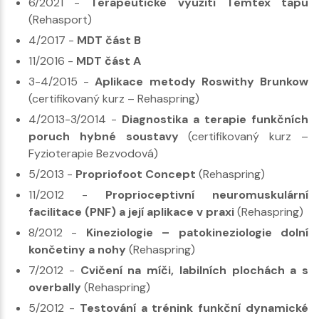
6/2021 -
Terapeutické využití Temtex tapu
(Rehasport)
4/2017 -
MDT část B
11/2016 -
MDT část A
3-4/2015 -
Aplikace metody Roswithy Brunkow
(certifikovaný kurz – Rehaspring)
4/2013-3/2014 -
Diagnostika a terapie funkčních
poruch hybné soustavy
(certifikovaný kurz –
Fyzioterapie Bezvodová)
5/2013 -
Propriofoot Concept
(Rehaspring)
11/2012 -
Proprioceptivní neuromuskulární
facilitace (PNF) a její aplikace v praxi
(Rehaspring)
8/2012 -
Kineziologie – patokineziologie dolní
končetiny a nohy
(Rehaspring)
7/2012 -
Cvičení na míči, labilních plochách a s
overbally
(Rehaspring)
5/2012 -
Testování a trénink funkční dynamické