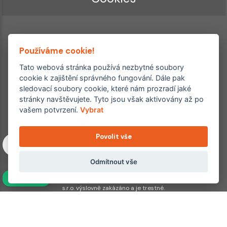
Používáme cookie!
Tato webová stránka používá nezbytné soubory
cookie k zajištění správného fungování. Dále pak
sledovací soubory cookie, které nám prozradí jaké
Ordinace roku
Rehabilitační ordinace
stránky navštěvujete. Tyto jsou však aktivovány až po
2. místo – 2017/2019
vašem potvrzení.
Vybrat
3. místo – 2018
Povolit vše
Copyright © 2011–2026 FYZIOklinika s.r.o.
Machkova 1642/2, Praha 4, Jižní Město – Chodov
Všechna práva vyhrazena. Jakékoliv užití obsahu či jeho částí
Odmítnout vše
včetně převzetí, šíření či dalšího zpřístupňování článků,
NAVÍC
fotografií, grafiky a videí veřejnosti je bez souhlasu FYZIOklinika
s.r.o. výslovně zakázáno a je trestné.
Partnerské weby:
hojeni.cz