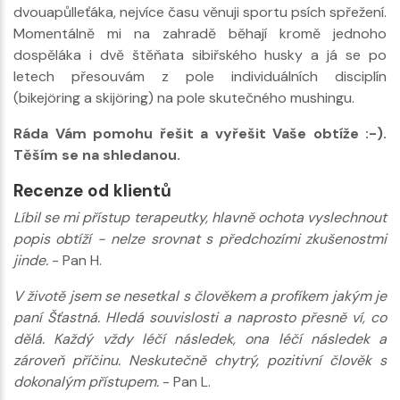
dvouapůlleťáka, nejvíce času věnuji sportu psích spřežení.
Momentálně mi na zahradě běhají kromě jednoho
dospěláka i dvě štěňata sibiřského husky a já se po
letech přesouvám z pole individuálních disciplín
(bikejöring a skijöring) na pole skutečného mushingu.
Ráda Vám pomohu řešit a vyřešit Vaše obtíže :-).
Těším se na shledanou.
Recenze od klientů
Líbil se mi přístup terapeutky, hlavně ochota vyslechnout
popis obtíží - nelze srovnat s předchozími zkušenostmi
jinde.
- Pan H.
V životě jsem se nesetkal s člověkem a profíkem jakým je
paní Šťastná. Hledá souvislosti a naprosto přesně ví, co
dělá. Každý vždy léčí následek, ona léčí následek a
zároveň příčinu. Neskutečně chytrý, pozitivní člověk s
dokonalým přístupem.
- Pan L.