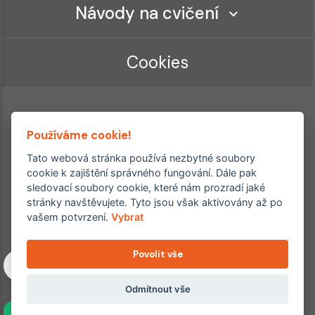
Návody na cvičení
Cookies
Používáme cookie!
Tato webová stránka používá nezbytné soubory
cookie k zajištění správného fungování. Dále pak
sledovací soubory cookie, které nám prozradí jaké
Ordinace roku
Rehabilitační ordinace
stránky navštěvujete. Tyto jsou však aktivovány až po
2. místo – 2017/2019
vašem potvrzení.
Vybrat
3. místo – 2018
Povolit vše
Copyright © 2011–2026 FYZIOklinika s.r.o.
Machkova 1642/2, Praha 4, Jižní Město – Chodov
Všechna práva vyhrazena. Jakékoliv užití obsahu či jeho částí
Odmítnout vše
včetně převzetí, šíření či dalšího zpřístupňování článků,
NAVÍC
fotografií, grafiky a videí veřejnosti je bez souhlasu FYZIOklinika