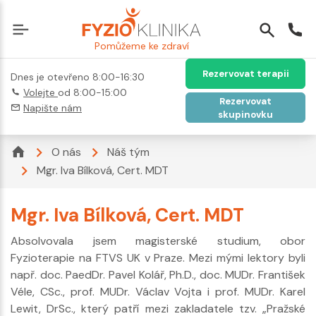
Pomůžeme ke zdraví
Rezervovat terapii
Dnes je otevřeno 8:00-16:30
Volejte
od 8:00-15:00
Rezervovat
Napište nám
skupinovku
O nás
Náš tým
Mgr. Iva Bílková, Cert. MDT
Mgr. Iva Bílková, Cert. MDT
Absolvovala jsem magisterské studium, obor
Fyzioterapie na FTVS UK v Praze. Mezi mými lektory byli
např. doc. PaedDr. Pavel Kolář, Ph.D., doc. MUDr. František
Véle, CSc., prof. MUDr. Václav Vojta i prof. MUDr. Karel
Lewit, DrSc., který patří mezi zakladatele tzv. „Pražské