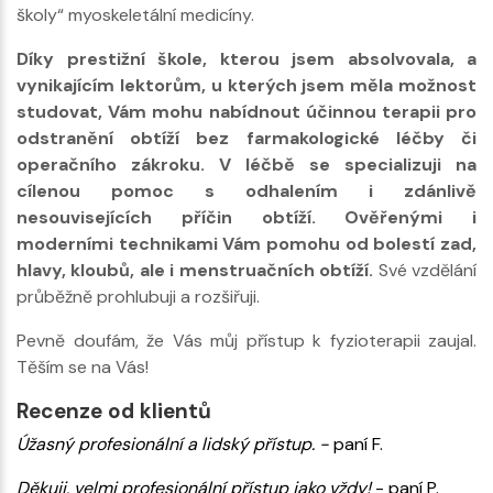
školy“ myoskeletální medicíny.
Díky prestižní škole, kterou jsem absolvovala, a
vynikajícím lektorům, u kterých jsem měla možnost
studovat, Vám mohu nabídnout účinnou terapii pro
odstranění obtíží bez farmakologické léčby či
operačního zákroku. V léčbě se specializuji na
cílenou pomoc s odhalením i zdánlivě
nesouvisejících příčin obtíží. Ověřenými i
moderními technikami Vám pomohu od bolestí zad,
hlavy, kloubů, ale i menstruačních obtíží.
Své vzdělání
průběžně prohlubuji a rozšiřuji.
Pevně doufám, že Vás můj přístup k fyzioterapii zaujal.
Těším se na Vás!
Recenze od klientů
Úžasný profesionální a lidský přístup. -
paní F.
Děkuji, velmi profesionální přístup jako vždy!
- paní P.