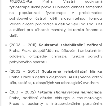
FYZIOklinika
, Praha. Vlastní soukromá
fyzioterapeutická praxe. Publikační činnost zaměřená
na popularizaci fyzioterapie v problematice
pohybového ústrojí dětí srozumitelnou formou.
Vedení cvičení pro rodiče a děti ve věku od 1 do 3 let
a cvičení pro těhotné maminky, lektorská činnost a
další.
(2003 – 2011)
Soukromé rehabilitační zařízení
,
Praha. Praxe dospělí/děti na lůžkovém i ambulantním
oddělení, ortopedie, chirurgie, funkční poruchy
pohybového aparátu.
(2002 – 2003)
Soukromá rehabilitační klinika
,
Praha. Praxe s dětmi s diagnosou ADHD, vadné držení
těla, skolióza, u dospělých vertebroalgický syndrom.
(2001 – 2002)
Fakultní Thomayerova nemocnice,
Praha, oddělení dětské chirurgie a traumatologie.
Praxe s pacienty s intracerebrálním poraněním,