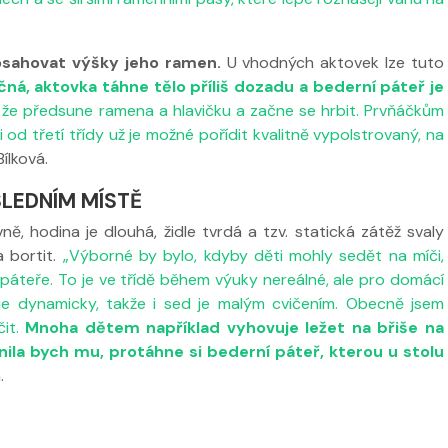
osahovat výšky jeho ramen.
U vhodných aktovek lze tuto
ná, aktovka táhne tělo příliš dozadu a bederní páteř je
 že předsune ramena a hlavičku a začne se hrbit. Prvňáčkům
 od třetí třídy už je možné pořídit kvalitně vypolstrovaný, na
Bílková.
SLEDNÍM MÍSTĚ
vně, hodina je dlouhá, židle tvrdá a tzv. statická zátěž svaly
a bortit.
„Výborné by bylo, kdyby děti mohly sedět na míči,
páteře. To je ve třídě během výuky nereálné, ale pro domácí
žuje dynamicky, takže i sed je malým cvičením. Obecně jsem
čit.
Mnoha dětem například vyhovuje ležet na břiše na
ánila bych mu, protáhne si bederní páteř, kterou u stolu
.