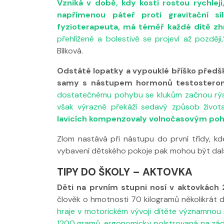
Vzniká v době, kdy kosti rostou rychleji,
napřímenou páteř proti gravitační s
fyzioterapeuta, má téměř každé dítě zh
přehlížené a bolestivě se projeví až později
Bílková.
Odstáté lopatky a vypouklé bříško předšk
samy s nástupem hormonů testosteronu 
dostatečnému pohybu se klukům začnou rýsov
Nabídka léčby
však výrazně překáží sedavý způsob život
FYZIOklinice
lavicích kompenzovaly volnočasovým po
Zlom nastává při nástupu do první třídy, kd
vybavení dětského pokoje pak mohou být další
TIPY DO ŠKOLY – AKTOVKA
Děti na prvním stupni nosí v aktovkách 
člověk o hmotnosti 70 kilogramů několikrát 
hraje v motorickém vývoji dítěte významnou 
1200 gramů, ergonomicky polstrovaná na zádec