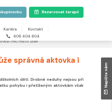
skupinovku
Rezervovat terapii
Kariéra
Kontakt
606 404 804
vka i míč místo židle
ůže správná aktovka i
Napište nám
dškolních dětí. Drobné neduhy nejsou při
statku pohybu i přetíženým aktovkám však