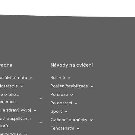
radna
Návody na cvičení
ciální témata
Bolí mě
ioterapie
Posílení/stabilizace
e o tělo a
Po úrazu
generace
Po operaci
i a zdravý vývoj
Sport
aví dospělých a
Cvičební pomůcky
iorů
Těhotenství
evní zdraví