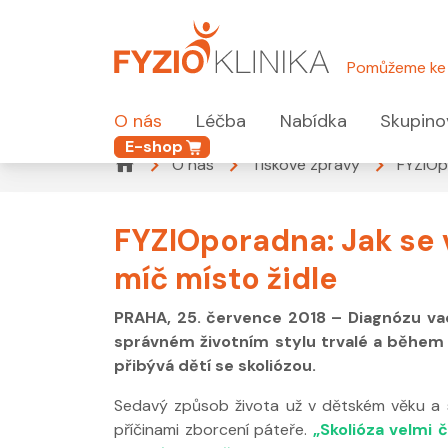
Pomůžeme ke 
O nás
Léčba
Nabídka
Skupino
E-shop
O nás
Tiskové zprávy
FYZIOp
FYZIOporadna: Jak se 
míč místo židle
PRAHA, 25. července 2018 – Diagnózu vad
správném životním stylu trvalé a během 
přibývá dětí se skoliózou.
Sedavý způsob života už v dětském věku a s
příčinami zborcení páteře.
„Skolióza velmi 