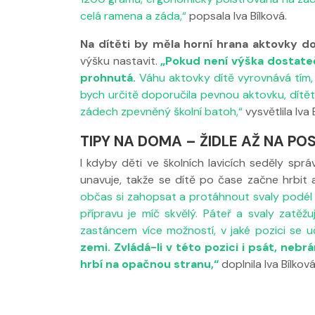
celá ramena a záda,“
popsala Iva Bílková.
Na dítěti by měla horní hrana aktovky d
výšku nastavit.
„Pokud není výška dostateč
prohnutá.
Váhu aktovky dítě vyrovnává tím,
bych určitě doporučila pevnou aktovku, dítěti
zádech zpevněný školní batoh,“
vysvětlila Iva 
TIPY NA DOMA – ŽIDLE AŽ NA PO
I kdyby děti ve školních lavicích seděly sprá
unavuje, takže se dítě po čase začne hrbit 
občas si zahopsat a protáhnout svaly podél 
přípravu je míč skvělý. Páteř a svaly zatě
zastáncem více možností, v jaké pozici se u
zemi. Zvládá-li v této pozici i psát, nebr
hrbí na opačnou stranu,“
doplnila Iva Bílková