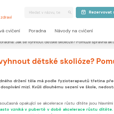
Rezervovat 
zdraví
vá cvičení
Poradna
Návody na cvičení
oradna: Jak se vyhnout dětské skolióze? Pomůže správná akto
vyhnout dětské skolióze? Pom
ného držení těla má podle fyzioterapeutů třetina pře
dospívání mizí. Kvůli dlouhému sezení ve škole, nedo
oučasná opakující se akcelerace růstu dítěte jsou hlavními
často vzniká v pubertě v době akcelerace růstu dítěte.