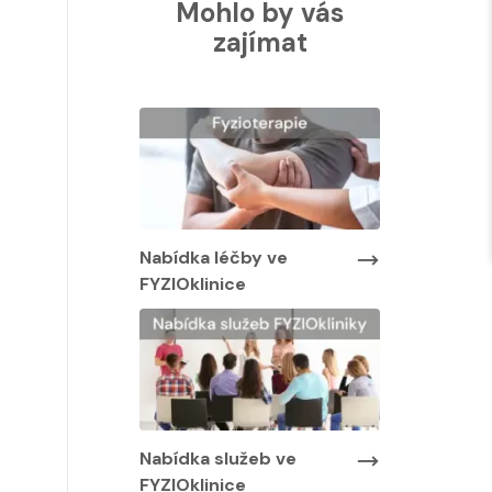
Mohlo by vás
zajímat
Nabídka lé
FYZIOklinic
y ve
Nabídka léčby ve
FYZIOklinice
Nabídka služeb ve
FYZIOklinice