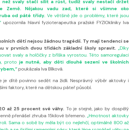
 než svaly stačí sílit a růst, tudíž svaly nestačí držet
íle Země. Nějakou vadu zad, které si všimne oko
ruba od páté třídy.
Ve většině jde o problémy, které jsou
,“
upozornila hlavní fyzioterapeutka pražské FYZIOkliniky Iva
olních dětí nejsou žádnou tragédií. Ty mají tendenci se
v prvních dvou třídách základní školy spravit.
„Díky
at svaly a holčičky z bříška vyrostou. Této samoregulaci
 ve
Nabídka léčby ve
a, proto
je nutné, aby děti dlouhé sezení ve školních
FYZIOklinice
Nabídka léčb
hybem,“
poukázala Iva Bílková.
FYZIOklinice
e je dítě povinno sedět na židli. Nesprávný výběr aktovky i
mi faktory, které na dětskou páteř působí.
20 až 25 procent své váhy.
To je stejné, jako by dospělý
denně přenášel zhruba 15kilové břemeno.
„Hmotnost aktovky
roli. Sama o sobě by měla být co nejlehčí, optimálně 800 až
h a se širšími ramenními pásy, které lépe roznášejí váhu na