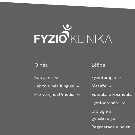
O nás
Léčba
Kdo jsme
Fyzioterapie
Jak to u nás funguje
Masáže
Pro veřejnost/média
Estetika a kosmetika
Lymfodrenáže
Urologie a
gynekologie
Regenerace a hojení