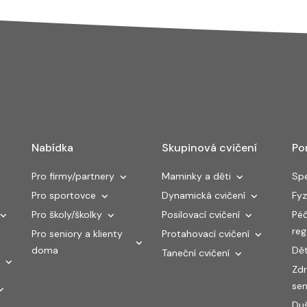
Nabídka
Skupinová cvičení
Po
Pro firmy/partnery
Maminky a děti
Spe
Pro sportovce
Dynamická cvičení
Fyz
Pro školy/školky
Posilovací cvičení
Péč
re
Pro seniory a klienty
Protahovací cvičení
doma
Dět
Taneční cvičení
Zdr
sen
Duš