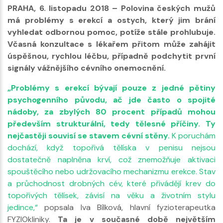
PRAHA, 6. listopadu 2018 – Polovina českých mužů
má problémy s erekcí a ostych, který jim brání
vyhledat odbornou pomoc, potíže stále prohlubuje.
Včasná konzultace s lékařem přitom může zahájit
úspěšnou, rychlou léčbu, případně podchytit první
signály vážnějšího cévního onemocnění.
„Problémy s erekcí bývají pouze z jedné pětiny
psychogenního původu, ač jde často o spojité
nádoby, za zbylých 80 procent případů mohou
především strukturální, tedy tělesné příčiny.
Ty
nejčastěji souvisí se stavem cévní stěny.
K poruchám
dochází, když topořivá tělíska v penisu nejsou
dostatečně naplněna krví, což znemožňuje aktivaci
spouštěcího nebo udržovacího mechanizmu erekce. Stav
a průchodnost drobných cév, které přivádějí krev do
topořivých tělísek, závisí na věku a životním stylu
jedince,“
popsala Iva Bílková, hlavní fyzioterapeutka
FYZIOkliniky.
Ta je v současné době největším