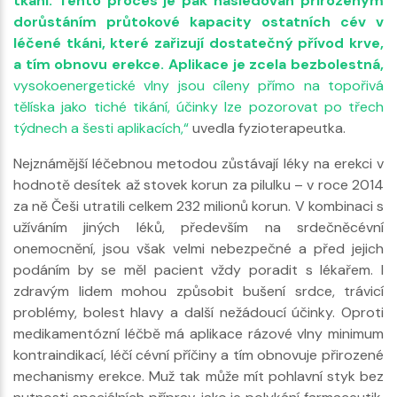
tkáni. Tento proces je pak následován přirozeným
dorůstáním průtokové kapacity ostatních cév v
léčené tkáni, které zařizují dostatečný přívod krve,
a tím obnovu erekce. Aplikace je zcela bezbolestná,
vysokoenergetické vlny jsou cíleny přímo na topořivá
tělíska jako tiché tikání, účinky lze pozorovat po třech
týdnech a šesti aplikacích,“
uvedla fyzioterapeutka.
Nejznámější léčebnou metodou zůstávají léky na erekci v
hodnotě desítek až stovek korun za pilulku – v roce 2014
za ně Češi utratili celkem 232 milionů korun. V kombinaci s
užíváním jiných léků, především na srdečněcévní
onemocnění, jsou však velmi nebezpečné a před jejich
podáním by se měl pacient vždy poradit s lékařem. I
zdravým lidem mohou způsobit bušení srdce, trávicí
problémy, bolest hlavy a další nežádoucí účinky. Oproti
medikamentózní léčbě má aplikace rázové vlny minimum
kontraindikací, léčí cévní příčiny a tím obnovuje přirozené
mechanismy erekce. Muž tak může mít pohlavní styk bez