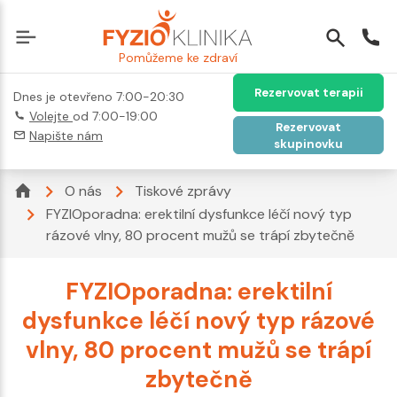
Pomůžeme ke zdraví
Rezervovat terapii
Dnes je otevřeno 7:00-20:30
Volejte
od 7:00-19:00
Rezervovat
Napište nám
skupinovku
O nás
Tiskové zprávy
FYZIOporadna: erektilní dysfunkce léčí nový typ
rázové vlny, 80 procent mužů se trápí zbytečně
FYZIOporadna: erektilní
dysfunkce léčí nový typ rázové
vlny, 80 procent mužů se trápí
zbytečně