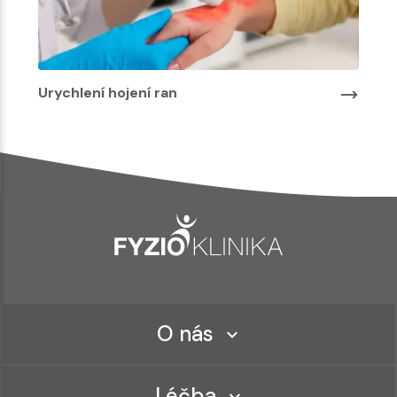
Urychlení hojení ran
O nás
Léčba