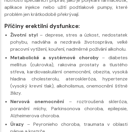
nutnosti speciálních příprav, jako je polykání farmaceutik,
aplikace injekce nebo užití podtlakové pumpy, které
problém jen krátkodobě překrývají.
Příčiny erektilní dysfunkce:
Životní styl
– deprese, stres a úzkost, nedostatek
pohybu, nadváha a nezdravá životospráva, velké
pracovní vytížení, kouření, nadměrné požívání alkoholu.
Metabolické a systémové choroby
– diabetes
mellitus (cukrovka), rakovina prostaty a tlustého
střeva, kardiovaskulární onemocnění, obezita, vysoká
hladina cholesterolu, ateroskleróza, hypertenze
(vysoký krevní tlak), alkoholismus, onemocnění štítné
žlázy.
Nervová onemocnění
– roztroušená skleróza,
poranění míchy, Parkinsonova choroba, epilepsie,
Alzheimerova choroba.
Úrazy
– Peyronieho choroba, traumata v oblasti
pánve a kostrče.