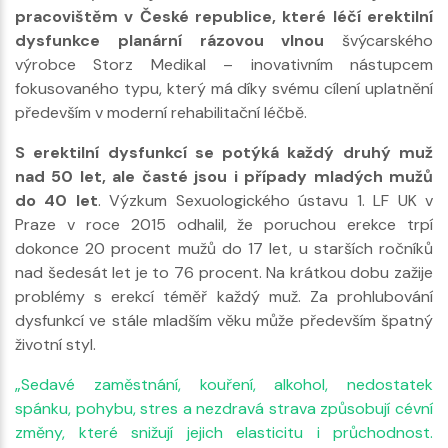
pracovištěm v České republice, které léčí erektilní
dysfunkce planární rázovou vlnou
švýcarského
výrobce Storz Medikal – inovativním nástupcem
fokusovaného typu, který má díky svému cílení uplatnění
především v moderní rehabilitační léčbě.
S erektilní dysfunkcí se potýká každý druhý muž
nad 50 let, ale časté jsou i případy mladých mužů
do 40 let
. Výzkum Sexuologického ústavu 1. LF UK v
Praze v roce 2015 odhalil, že poruchou erekce trpí
dokonce 20 procent mužů do 17 let, u starších ročníků
nad šedesát let je to 76 procent. Na krátkou dobu zažije
problémy s erekcí téměř každý muž. Za prohlubování
dysfunkcí ve stále mladším věku může především špatný
životní styl.
„Sedavé zaměstnání, kouření, alkohol, nedostatek
spánku, pohybu, stres a nezdravá strava způsobují cévní
změny, které snižují jejich elasticitu i průchodnost.