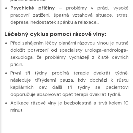
Psychické příčiny
– problémy v práci, vysoké
pracovní zatížení, špatná vztahová situace, stres,
deprese, nedostatek spánku a relaxace...
Léčebný cyklus pomocí rázové vlny:
Před zahájením léčby planární rázovou vlnou je nutné
doložit potvrzení od specialisty urologa-androloga-
sexuologa, že problémy vycházejí z čistě cévních
příčin.
První tři týdny probíhá terapie dvakrát týdně,
následuje třítýdenní pauza, kdy dochází k růstu
kapilárních cév, další tři týdny se pacientovi
doporučuje absolvovat opět terapii dvakrát týdně.
Aplikace rázové vlny je bezbolestná a trvá kolem 10
minut.