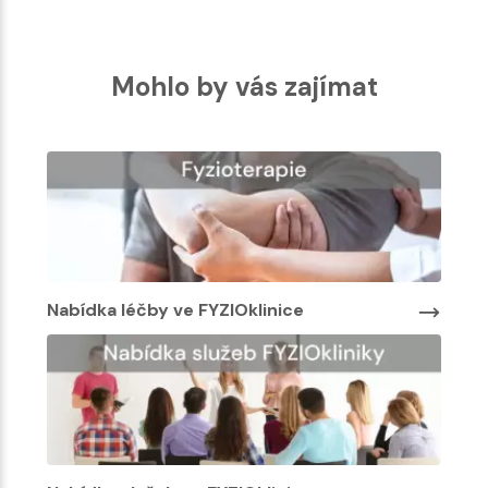
Mohlo by vás zajímat
Nabídka léčby ve FYZIOklinice
Nabí