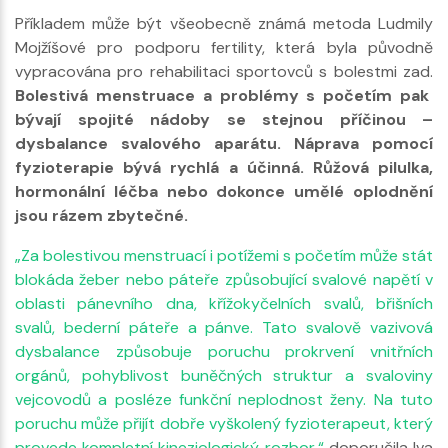
Příkladem může být všeobecně známá metoda Ludmily
Mojžíšové pro podporu fertility, která byla původně
vypracována pro rehabilitaci sportovců s bolestmi zad.
Bolestivá menstruace a problémy s početím pak
bývají spojité nádoby se stejnou příčinou –
dysbalance svalového aparátu. Náprava pomocí
fyzioterapie bývá rychlá a účinná. Růžová pilulka,
hormonální léčba nebo dokonce umělé oplodnění
jsou rázem zbytečné.
„Za bolestivou menstruací i potížemi s početím může stát
blokáda žeber nebo páteře způsobující svalové napětí v
oblasti pánevního dna, křížokyčelních svalů, břišních
svalů, bederní páteře a pánve. Tato svalově vazivová
dysbalance způsobuje poruchu prokrvení vnitřních
orgánů, pohyblivost buněčných struktur a svaloviny
vejcovodů a posléze funkční neplodnost ženy. Na tuto
poruchu může přijít dobře vyškolený fyzioterapeut, který
provede kompletní kineziologický rozbor,“
doporučila Iva