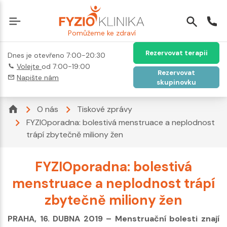
Pomůžeme ke zdraví
Rezervovat terapii
Dnes je otevřeno 7:00-20:30
Volejte
od 7:00-19:00
Rezervovat
Napište nám
skupinovku
O nás
Tiskové zprávy
FYZIOporadna: bolestivá menstruace a neplodnost
trápí zbytečně miliony žen
FYZIOporadna: bolestivá
menstruace a neplodnost trápí
zbytečně miliony žen
PRAHA, 16. DUBNA 2019 – Menstruační bolesti znají