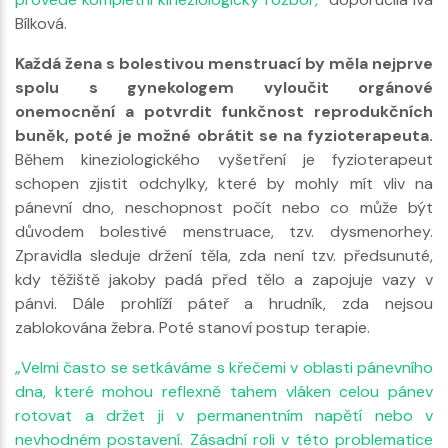
Bílková.
Každá žena s bolestivou menstruací by měla nejprve
spolu s gynekologem vyloučit orgánové
onemocnění a potvrdit funkčnost reprodukčních
buněk, poté je možné obrátit se na fyzioterapeuta.
Během kineziologického vyšetření je fyzioterapeut
schopen zjistit odchylky, které by mohly mít vliv na
pánevní dno, neschopnost počít nebo co může být
důvodem bolestivé menstruace, tzv. dysmenorhey.
Zpravidla sleduje držení těla, zda není tzv. předsunuté,
kdy těžiště jakoby padá před tělo a zapojuje vazy v
pánvi. Dále prohlíží páteř a hrudník, zda nejsou
zablokována žebra. Poté stanoví postup terapie.
„Velmi často se setkáváme s křečemi v oblasti pánevního
dna, které mohou reflexně tahem vláken celou pánev
rotovat a držet ji v permanentním napětí nebo v
nevhodném postavení. Zásadní roli v této problematice