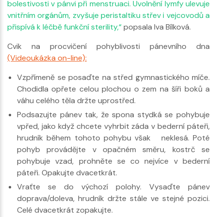
bolestivosti v pánvi při menstruaci. Uvolnění lymfy ulevuje
vnitřním orgánům, zvyšuje peristaltiku střev i vejcovodů a
přispívá k léčbě funkční sterility,“
popsala Iva Bílková.
Cvik na procvičení pohyblivosti pánevního dna
(Videoukázka on-line):
Vzpřímeně se posaďte na střed gymnastického míče.
Chodidla opřete celou plochou o zem na šíři boků a
váhu celého těla držte uprostřed.
Podsazujte pánev tak, že spona stydká se pohybuje
vpřed, jako když chcete vyhrbit záda v bederní páteři,
hrudník během tohoto pohybu však neklesá. Poté
pohyb provádějte v opačném směru, kostrč se
pohybuje vzad, prohněte se co nejvíce v bederní
páteři. Opakujte dvacetkrát.
Vraťte se do výchozí polohy. Vysaďte pánev
doprava/doleva, hrudník držte stále ve stejné pozici.
Celé dvacetkrát zopakujte.