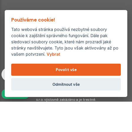
Používáme cookie!
Tato webová stránka používá nezbytné soubory
cookie k zajištění správného fungování. Dále pak
sledovací soubory cookie, které nám prozradí jaké
Ordinace roku
Rehabilitační ordinace
stránky navštěvujete. Tyto jsou však aktivovány až po
2. místo – 2017/2019
vašem potvrzení.
Vybrat
3. místo – 2018
Povolit vše
Copyright © 2011–2026 FYZIOklinika s.r.o.
Machkova 1642/2, Praha 4, Jižní Město – Chodov
Všechna práva vyhrazena. Jakékoliv užití obsahu či jeho částí
Odmítnout vše
včetně převzetí, šíření či dalšího zpřístupňování článků,
NAVÍC
fotografií, grafiky a videí veřejnosti je bez souhlasu FYZIOklinika
s.r.o. výslovně zakázáno a je trestné.
Partnerské weby:
hojeni.cz