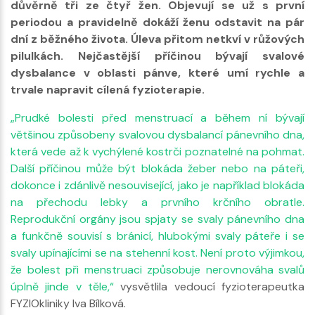
důvěrně tři ze čtyř žen. Objevují se už s první
periodou a pravidelně dokáží ženu odstavit na pár
dní z běžného života. Úleva přitom netkví v růžových
pilulkách. Nejčastější příčinou bývají svalové
dysbalance v oblasti pánve, které umí rychle a
trvale napravit cílená fyzioterapie.
„Prudké bolesti před menstruací a během ní bývají
většinou způsobeny svalovou dysbalancí pánevního dna,
která vede až k vychýlené kostrči poznatelné na pohmat.
Další příčinou může být blokáda žeber nebo na páteři,
dokonce i zdánlivě nesouvisející, jako je například blokáda
na přechodu lebky a prvního krčního obratle.
Reprodukční orgány jsou spjaty se svaly pánevního dna
a funkčně souvisí s bránicí, hlubokými svaly páteře i se
svaly upínajícími se na stehenní kost. Není proto výjimkou,
že bolest při menstruaci způsobuje nerovnováha svalů
úplně jinde v těle,“
vysvětlila vedoucí fyzioterapeutka
FYZIOkliniky Iva Bílková.