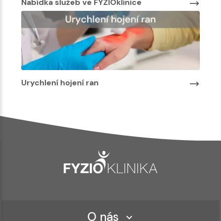
Nabídka služeb ve FYZIOklinice
Urychlení hojení ran
O nás