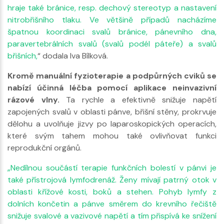
hraje také bránice, resp. dechový stereotyp a nastavení
nitrobřišního tlaku. Ve většině případů nacházíme
špatnou koordinaci svalů bránice, pánevního dna,
paravertebrálních svalů (svalů podél páteře) a svalů
břišních,
“ dodala Iva Bílková.
Kromě manuální fyzioterapie a podpůrných cviků se
nabízí účinná léčba pomocí aplikace neinvazivní
rázové vlny.
Ta rychle a efektivně snižuje napětí
zapojených svalů v oblasti pánve, břišní stěny, prokrvuje
dělohu a uvolňuje jizvy po laparoskopických operacích,
které svým tahem mohou také ovlivňovat funkci
reprodukční orgánů.
„Nedílnou součástí terapie funkčních bolestí v pánvi je
také přístrojová lymfodrenáž. Ženy mívají patrný otok v
oblasti křížové kosti, boků a stehen. Pohyb lymfy z
dolních končetin a pánve směrem do krevního řečiště
snižuje svalové a vazivové napětí a tím přispívá ke snížení