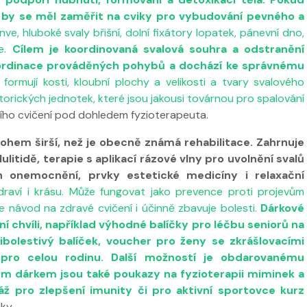
u by se měl zaměřit na cviky pro vybudování pevného a
ve, hluboké svaly břišní, dolní fixátory lopatek, pánevní dno,
ře.
Cílem je koordinovaná svalová souhra a odstranění
oordinace prováděných pohybů a dochází ke správnému
 formují kosti, kloubní plochy a velikosti a tvary svalového
otorických jednotek, které jsou jakousi továrnou pro spalování
vního cvičení pod dohledem fyzioterapeuta.
ohem širší, než je obecně známá rehabilitace. Zahrnuje
ulitidě, terapie s aplikací rázové vlny pro uvolnění svalů
ch onemocnění, prvky estetické medicíny i relaxační
draví i krásu. Může fungovat jako prevence proti projevům
e návod na zdravé cvičení i účinně zbavuje bolesti.
Dárkové
chvíli, například výhodné balíčky pro léčbu seniorů na
tibolestivý balíček, voucher pro ženy se zkrášlovacími
 pro celou rodinu. Další možností je obdarovanému
ným dárkem jsou také poukazy na fyzioterapii miminek a
áž pro zlepšení imunity či pro aktivní sportovce kurz
ky.