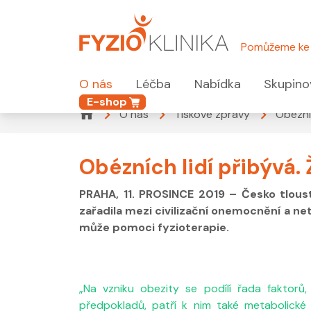
Pomůžeme ke 
O nás
Léčba
Nabídka
Skupino
E-shop
O nás
Tiskové zprávy
Obézní
Obézních lidí přibývá.
PRAHA, 11. PROSINCE 2019 – Česko tloustn
zařadila mezi civilizační onemocnění a n
může pomoci fyzioterapie.
„Na vzniku obezity se podílí řada faktorů,
předpokladů, patří k nim také metabolické