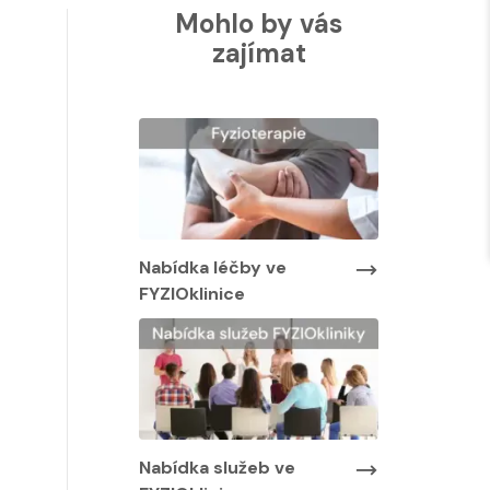
Mohlo by vás
zajímat
Nabídka lé
FYZIOklinic
y ve
Nabídka léčby ve
FYZIOklinice
Nabídka služeb ve