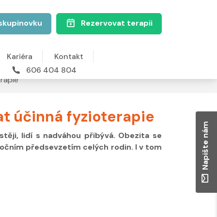
skupinovku
Rezervovat terapii
Kariéra
Kontakt
606 404 804
erapie
at účinná fyzioterapie
Napište nám
těji, lidí s nadváhou přibývá. Obezita se
ročním předsevzetím celých rodin. I v tom