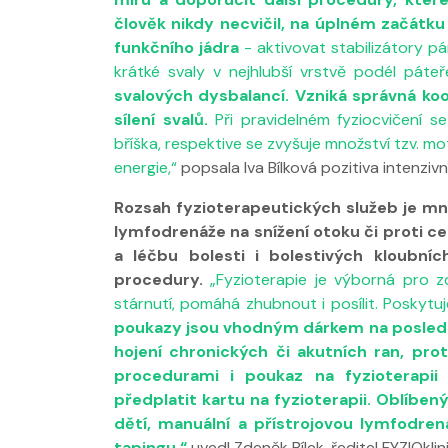
člověk nikdy necvičil, na úplném začátk
funkčního jádra
- aktivovat stabilizátory pán
krátké svaly v nejhlubší vrstvě podél páte
svalových dysbalancí. Vzniká správná k
sílení svalů.
Při pravidelném fyziocvičení se
bříška, respektive se zvyšuje množství tzv. m
energie,“
popsala Iva Bílková pozitiva intenzi
Rozsah fyzioterapeutických služeb je mn
lymfodrenáže na snížení otoku či proti cel
a léčbu bolesti i bolestivých kloubní
procedury.
„Fyzioterapie je výborná pro z
stárnutí, pomáhá zhubnout i posílit. Poskytuj
poukazy jsou vhodným dárkem na poslední 
hojení chronických či akutních ran, pro
procedurami i poukaz na fyzioterapii
předplatit kartu na fyzioterapii. Oblíbe
dětí, manuální a přístrojovou lymfodren
tapingu,“
uvedl Zdeněk Bílek, ředitel FYZIOklini