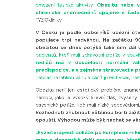
omezení fyzické aktivity.
Obezitu nelze v
chronické onemocnění, spojené s řado
FYZIOkliniky.
V Česku je podle odborníků obézní čtv
populace trpí nadváhou. Na začátku 90.
obezitou se dnes potýká také čím dál v
pacientů, kteří mají zdravotní potíže v souv
rodičů má v dospělosti normální váh
Nabídka léčby
predispozice, ale zejména stravovací a p
FYZIOklinice
nebrat na lehkou váhu a začít ji řešit včas, než
Obezita není jen estetický problém, zname
nemocí, jako je vysoký krevní tlak, zvýšený
psychické potíže, lidé mají nízké sebevědomí,
Rozhodnutí zhubnout většinou bortí zažit
opouští. Výhodou může být nechat se vé
„Fyzioterapeut dokáže po komplexním kin
míru a doporučit další procedury, které