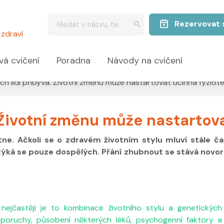
Rezervovat 
zdraví
vá cvičení
Poradna
Návody na cvičení
ch lidí přibývá. Životní změnu může nastartovat účinná fyziot
 Životní změnu může nastartov
e. Ačkoli se o zdravém životním stylu mluví stále čas
etýká se pouze dospělých. Přání zhubnout se stává novo
 nejčastěji je to kombinace životního stylu a genetických
 poruchy, působení některých léků, psychogenní faktory a