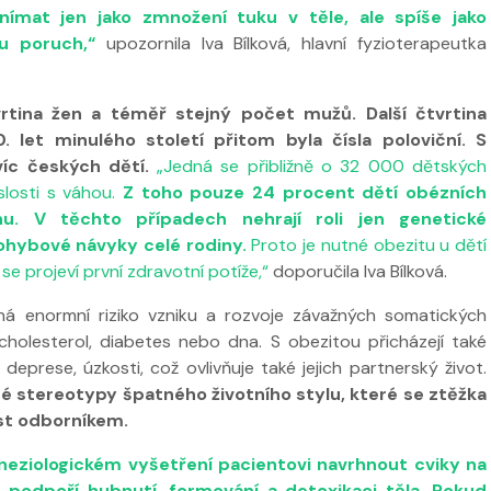
nímat jen jako zmnožení tuku v těle, ale spíše jako
u poruch,“
upozornila Iva Bílková, hlavní fyzioterapeutka
rtina žen a téměř stejný počet mužů. Další čtvrtina
 let minulého století přitom byla čísla poloviční. S
íc českých dětí.
„Jedná se přibližně o 32 000 dětských
islosti s váhou.
Z toho pouze 24 procent dětí obézních
u. V těchto případech nehrají roli jen genetické
 ve
Nabídka léčby ve
ohybové návyky celé rodiny.
Proto je nutné obezitu u dětí
FYZIOklinice
Nabídka léčb
 se projeví první zdravotní potíže,“
doporučila Iva Bílková.
FYZIOklinice
ná enormní riziko vzniku a rozvoje závažných somatických
 cholesterol, diabetes nebo dna. S obezitou přicházejí také
 deprese, úzkosti, což ovlivňuje také jejich partnerský život.
é stereotypy špatného životního stylu, které se ztěžka
st odborníkem.
eziologickém vyšetření pacientovi navrhnout cviky na
 podpoří hubnutí, formování a detoxikaci těla. Pokud