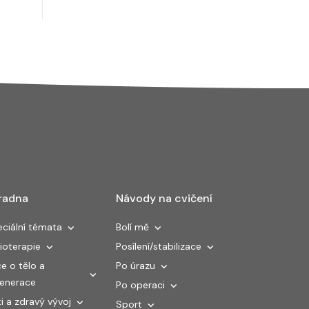
radna
Návody na cvičení
ciální témata
Bolí mě
ioterapie
Posílení/stabilizace
e o tělo a
Po úrazu
generace
Po operaci
i a zdravý vývoj
Sport