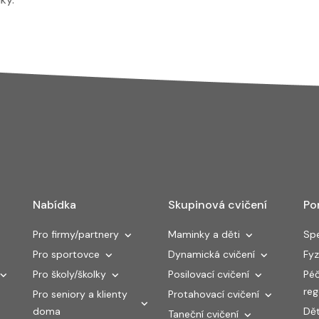
Nabídka
Skupinová cvičení
Po
Pro firmy/partnery
Maminky a děti
Spe
Pro sportovce
Dynamická cvičení
Fyz
Pro školy/školky
Posilovací cvičení
Péč
re
Pro seniory a klienty
Protahovací cvičení
doma
Dět
Taneční cvičení